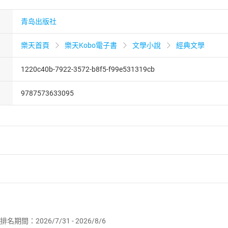
青岛出版社
樂天首頁
樂天Kobo電子書
文學小說
經典文學
1220c40b-7922-3572-b8f5-f99e531319cb
9787573633095
者保護法
第
19
條第
1
項後段
暨
通訊交易解除權合理例外情事適用
供即為完成之線上服務，經消費者事先同意始提供。」 之商品
排名期間：2026/7/31 - 2026/8/6
訂購本店鋪之商品即代表知悉本店鋪所銷售之商品為電子書，屬