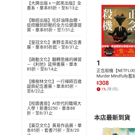
【大牌出版 x 一起來出版】全
且已下載
/
存
挑選
商
書系，單本85折，至8/13止
退貨方式：您
Choose
【聯經出版】吃好油降血糖，
貨」，本店鋪
從控醣到舒壓的全方位健康提
請注意，樂天
案，單本85折，至7/31止
購書後，
【皇冠文化】東野圭吾紀念書
展，單本85折起，至8/31止
Step1
【啟動文化】翻轉思維的練習
1
－《利他》延伸書展，單本
85折，至8/14止
正念殺機【NETFLI
Murder Mindfully
發】【電子書】
【橡樹林文化】一行禪師百歲
308
$
誕辰紀念書展，單本85折，
1
%
(賺
3
點)
至8/22止
【校園書房】AI世代的職場大
人學！新書$250、單本88
折，至8/31止
本店最新到貨
【蓋亞文化】黃易作品展，單
本85折、套書75折，至8/20