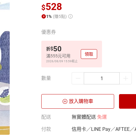
528
$
1%
(賺5點)
優惠券
50
$
折
領取
滿555元可用
2026/08/09 15:59
截止
數量
放入購物車
配送
無實體配送
免運
付款
信用卡／LINE Pay／AFTEE／