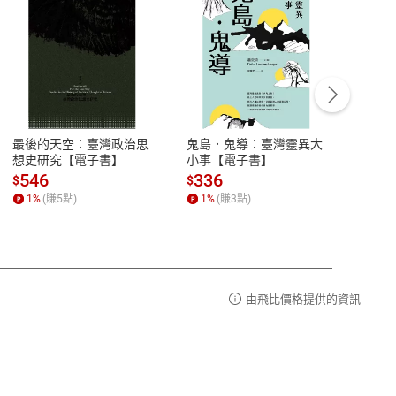
客服資訊
豫期
服務時間：週一到週五 10:00-12:00、
易解
13:00-17:00 (國定假日及例假日休息)
最後的天空：臺灣政治思
鬼島．鬼導：臺灣靈異大
中西
品性
客服電話：0080-1857077
想史研究【電子書】
小事【電子書】
子書
請參
客服信箱：
聯絡店家
546
336
32
$
$
$
1
%
(賺
5
點)
1
%
(賺
3
點)
1
%
由飛比價格提供的資訊