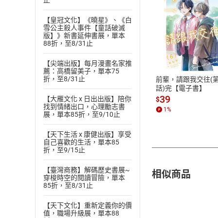
止
【皇冠文化】《曉星》、《白
雪公主殺人事件【童話破滅
版】》新書延伸書展，單本
付款方
88折，至8/31止
ATM轉帳、信用卡
【尖端出版】每月漫畫名家推
薦：高橋留美子，單本75
折，至8/31止
前輩，請跟我交往(第
話)完【電子書】
39
【大雁文化 x 日出出版】陪你
$
找到情緒出口，心理勵志書
1
%
展，單本85折，至9/10止
【天下生活 x 康健出版】享受
自己喜歡的生活，單本85
折，至9/15止
【臺灣商務】解碼歷史書展~
相似商品
穿梭時空的閱讀冒險，單本
85折，至8/31止
【天下文化】重新定義你的價
值，職場升級展，單本88