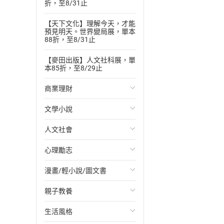
折，至8/31止
【天下文化】理解今天，才能
預見明天。世界變局展，單本
88折，至8/31止
【麥田出版】人文社科展，單
本85折，至8/29止
商業理財
文學小說
投資理財
人文社會
經濟/趨勢
歐美文學
心理勵志
財務/金融
日本文學
國際關係
漫畫/輕小說/圖文書
管理/領導
韓國文學
政治
心靈成長/情緒
親子教養
職場工作術
華文文學
社會科學
人際關係
輕小說
生活風格
成功法
經典文學
台灣/中國歷史
兩性關係
奇幻/科幻
教育現場