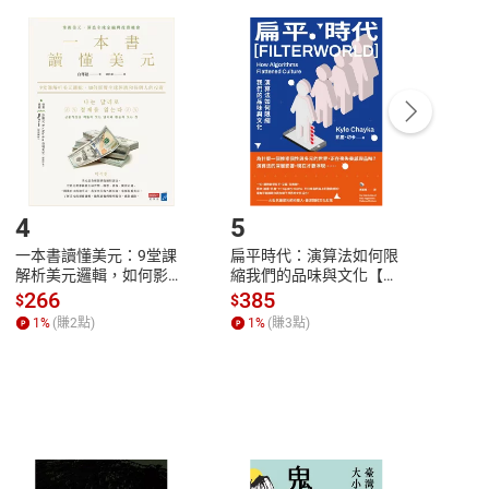
付款
方式
完成
訂單
中點選「瀏覽訂單明細」
>
「申請取消訂單
/
退
Payment
Complete
/退貨。
登入帳號，下載書籍後看書
4
5
6
一本書讀懂美元：9堂課
扁平時代：演算法如何限
本物
解析美元邏輯，如何影響
縮我們的品味與文化【電
說，
全球經濟和每個人的投資
子書】
來】
266
385
28
$
$
$
【電子書】
1
%
(賺
2
點)
1
%
(賺
3
點)
1
%