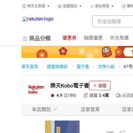
樂天生態圈
我要開店
網站導覽
購
優惠券
抽獎優惠
天天免運
商品分類
67
樂天首頁
圖書與雜誌
電子書
文學小說
樂天Kobo電子書
追蹤
4.9
(2188)
追蹤
2.4萬
出貨
本店類別
店家首頁
店家