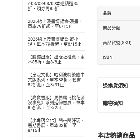
⭐08/03-08/09本週精選85
折，領券再85折
品牌
2026線上漫畫博覽會-漫畫，
單本79折起，至8/15止
商品分類
2026線上漫畫博覽會-輕小
商品貨號(SKU)
說，單本79折起，至8/15止
【臉譜出版】出版社推薦，單
ISBN
本85折，至8/8止
【皇冠文化】哈利波特繁體中
文版系列，單本88折，套書
82折起，至8/31止
退換貨須知
【高寶書版】馬伯庸《桃花源
沒事兒》系列延伸書展，單本
購物須知
退換貨規定：
85折起，至8/25止
(
一
)
依
消費
【小角落文化】閱來閱好玩，
內容或一經提
暑期書展，單本82折，至
購書須知
定。
8/16止
本店熱銷商品
(
二
)
消費者