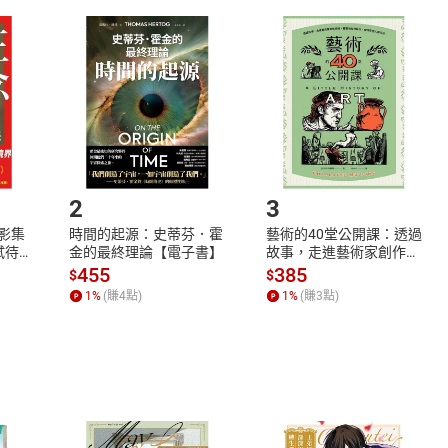
取電子書，不得請求退貨退款。
品
放入
購物車
登入
帳號
欲取消訂單或辦理退貨時，請登入樂天市場，並於「我的訂單」
Shopping cart
Login
將依您的申請進行審核，待審核通過後將為您辦理退款事宜。
市場須以整筆訂單為單位進行取消/退貨，恕無法以單支商品取消
如何開始使用？
.選擇閱讀載具
Step2.
2
3
X影集
時間的起源：史蒂芬．霍
藝術的40堂公開課：透過
蓄弒待
金的最終理論【電子書】
故事，走進藝術家創作現
場，看藝術如何誕生、如
455
385
$
$
何形塑人類生活【電子
1
%
(賺
4
點)
1
%
(賺
3
點)
書】