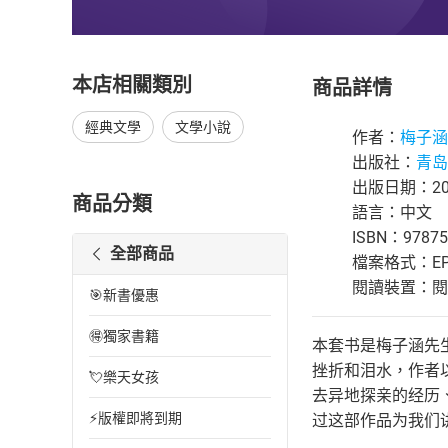
本店相關類別
商品詳情
經典文學
文學小說
作者：
梅子涵
出版社：
青岛
出版日期：202
商品分類
語言：中文
ISBN：97875
全部商品
檔案格式：EP
閱讀裝置：閱讀器
🎯新書優惠
🉐獨家書籍
本套书是梅子涵先
挫折和泪水，作者
💘樂天女孩
去异地探亲的经历
⚡版權即將到期
过这部作品为我们