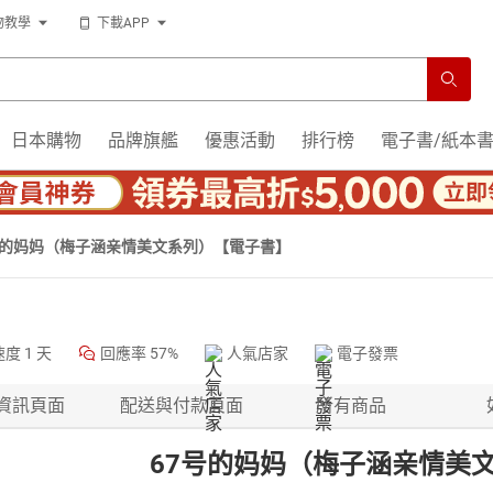
物教學
下載APP
日本購物
品牌旗艦
優惠活動
排行榜
電子書/紙本
号的妈妈（梅子涵亲情美文系列）【電子書】
速度
1 天
回應率
57%
人氣店家
電子發票
資訊頁面
配送與付款頁面
所有商品
67号的妈妈（梅子涵亲情美