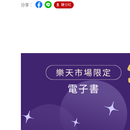
分享：
賺分紅