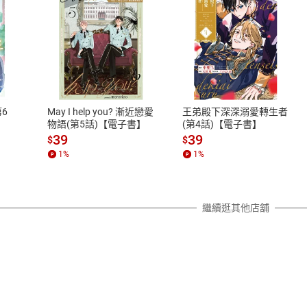
式
退換貨規範
、LINE PAY、AFTEE
本店是否提供消費者保護法七日猶
之權利，遽消費者保護法及通訊交
6
May I help you? 漸近戀愛
王弟殿下深深溺愛轉生者
除權合理例外情事適用準則，依商
物語(第5話)【電子書】
(第4話)【電子書】
質各有不同規定。詳細退換貨說明
39
39
$
$
照各商品說明。
1
%
1
%
詳細說明
繼續逛其他店舖