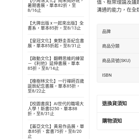
【小角落文化】閱來閱好玩，
值、框架理論及議
暑期書展，單本82折，至
溝通的能力，在全
8/16止
【大牌出版 x 一起來出版】全
書系，單本85折，至8/13止
品牌
【皇冠文化】東野圭吾紀念書
展，單本85折起，至8/31止
商品分類
【啟動文化】翻轉思維的練習
商品貨號(SKU)
－《利他》延伸書展，單本
85折，至8/14止
ISBN
【橡樹林文化】一行禪師百歲
誕辰紀念書展，單本85折，
至8/22止
退換貨須知
【校園書房】AI世代的職場大
人學！新書$250、單本88
折，至8/31止
購物須知
退換貨規定：
【蓋亞文化】黃易作品展，單
(
一
)
依
消費
本85折、套書75折，至8/20
止