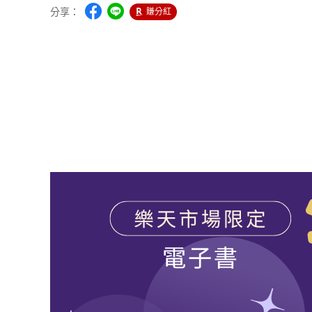
分享：
賺分紅