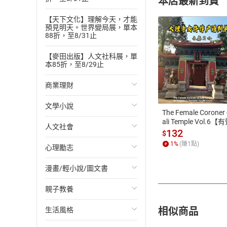
本店最新到貨
【天下文化】理解今天，才能
預見明天。世界變局展，單本
88折，至8/31止
【麥田出版】人文社科展，單
本85折，至8/29止
付款方
商業理財
ATM轉帳、信用卡
文學小說
投資理財
The Female Coroner 
ali Temple Vol.6【
人文社會
經濟/趨勢
歐美文學
書】
132
$
1
%
(賺
1
點)
心理勵志
財務/金融
日本文學
國際關係
漫畫/輕小說/圖文書
管理/領導
韓國文學
政治
心靈成長/情緒
親子教養
職場工作術
華文文學
社會科學
人際關係
輕小說
相似商品
生活風格
成功法
經典文學
台灣/中國歷史
兩性關係
奇幻/科幻
教育現場