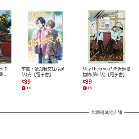
式
退換貨規範
、LINE PAY、AFTEE
本店是否提供消費者保護法七日猶
之權利，遽消費者保護法及通訊交
of D
前輩，請跟我交往(第6
May I help you? 漸近戀愛
除權合理例外情事適用準則，依商
有聲
話)完【電子書】
物語(第5話)【電子書】
質各有不同規定。詳細退換貨說明
39
39
$
$
照各商品說明。
1
%
1
%
詳細說明
繼續逛其他店舖