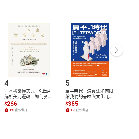
，不適用消保法第
19
條第
1
項七日內無條件退貨之規
非以有形媒介提供之數位內容，消費者同意若訂購後
付款
方式
完成
訂單
中點選「瀏覽訂單明細」
>
「申請取消訂單
/
退
Payment
Complete
/退貨。
登入帳號，下載書籍後看書
4
5
6
一本書讀懂美元：9堂課
扁平時代：演算法如何限
本物
解析美元邏輯，如何影響
縮我們的品味與文化【電
說，
全球經濟和每個人的投資
子書】
來】
266
385
28
$
$
$
【電子書】
1
%
(賺
2
點)
1
%
(賺
3
點)
1
%