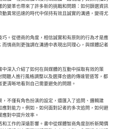
樣的變革也帶來了許多新的挑戰和問題：如何篩選資訊
流動異常迅速的時代中保持有效且誠實的溝通，變得尤
技巧。從德商的角度，相信誠實和有原則的行為才是應
；而情商則更強調在溝通中表現出同理心，與媒體記者
書中深入介紹了如何在與媒體的互動中採取有效的策
對閱聽人進行風格調整以及選擇合適的傳達管道等，都
者更清晰地看到自己需要避免的問題。
景，不僅有角色扮演的設定，還匯入了追問、邏輯建
和應對能力。例如，如何面對記者的多次追問，如何避
實應對中提升效率。
活和工作的深遠影響。書中從媒體智商角度剖析新聞價