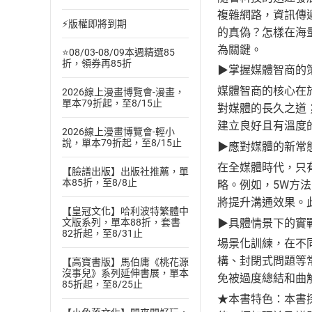
複雜網路，資訊傳
⚡版權即將到期
的真偽？怎樣在海
為關鍵。
⭐08/03-08/09本週精選85
折，領券再85折
▶掌握媒體智商的
媒體智商的核心在
2026線上漫畫博覽會-漫畫，
單本79折起，至8/15止
對媒體的長久之道
建立良好且有溫度
2026線上漫畫博覽會-輕小
說，單本79折起，至8/15止
▶應對媒體的新常
在全媒體時代，只
【臉譜出版】出版社推薦，單
本85折，至8/8止
略。例如，5W方
將提升溝通效果。
【皇冠文化】哈利波特繁體中
▶具體情景下的實
文版系列，單本88折，套書
82折起，至8/31止
場景化訓練，在不
構、封閉式問題等
【高寶書版】馬伯庸《桃花源
沒事兒》系列延伸書展，單本
免被過度總結和曲
85折起，至8/25止
★本書特色：本書