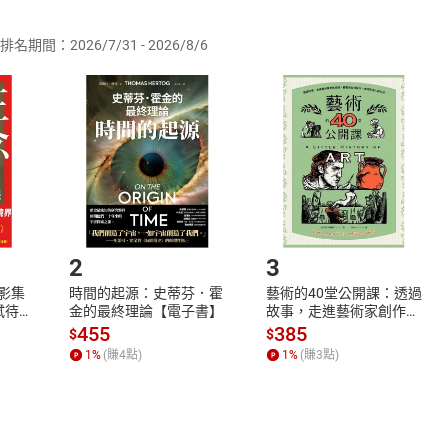
供即為完成之線上服務，經消費者事先同意始提供。」 之商品
排名期間：2026/7/31 - 2026/8/6
訂購本店鋪之商品即代表知悉本店鋪所銷售之商品為電子書，屬
取電子書，不得請求退貨退款。
品
放入
購物車
登入
帳號
欲取消訂單或辦理退貨時，請登入樂天市場，並於「我的訂單」
Shopping cart
Login
將依您的申請進行審核，待審核通過後將為您辦理退款事宜。
市場須以整筆訂單為單位進行取消/退貨，恕無法以單支商品取消
如何開始使用？
.選擇閱讀載具
Step2.
2
3
X影集
時間的起源：史蒂芬．霍
藝術的40堂公開課：透過
蓄弒待
金的最終理論【電子書】
故事，走進藝術家創作現
場，看藝術如何誕生、如
455
385
$
$
何形塑人類生活【電子
1
%
(賺
4
點)
1
%
(賺
3
點)
書】