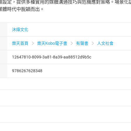
題設定，提供多種實用的媒體溝通技巧與危機應對策略。場景化
媒體時代中脫穎而出。
沐燁文化
樂天首頁
樂天Kobo電子書
有聲書
人文社會
12647810-8099-3a81-8a39-aa88512d9b5c
9786267628348
者保護法
第
19
條第
1
項後段
暨
通訊交易解除權合理例外情事適用