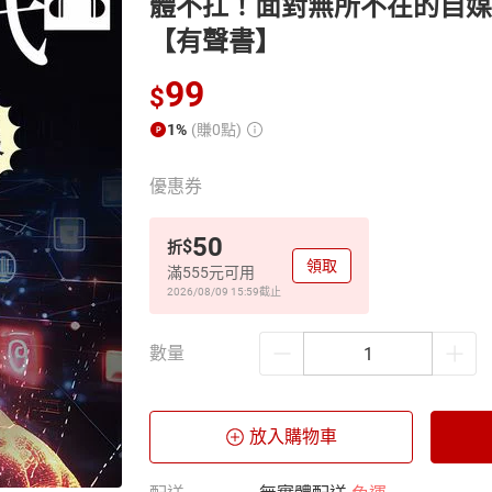
體不扛！面對無所不在的自媒
【有聲書】
99
$
1%
(賺0點)
優惠券
50
$
折
領取
滿555元可用
2026/08/09 15:59
截止
數量
放入購物車