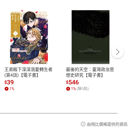
客服資訊
豫期
服務時間：週一到週五 10:00-12:00、
易解
13:00-17:00 (國定假日及例假日休息)
王弟殿下深深溺愛轉生者
最後的天空：臺灣政治思
鬼島
品性
客服電話：0080-1857077
(第4話)【電子書】
想史研究【電子書】
小事
請參
客服信箱：
聯絡店家
39
546
33
$
$
$
1
%
1
%
(賺
5
點)
1
%
由飛比價格提供的資訊