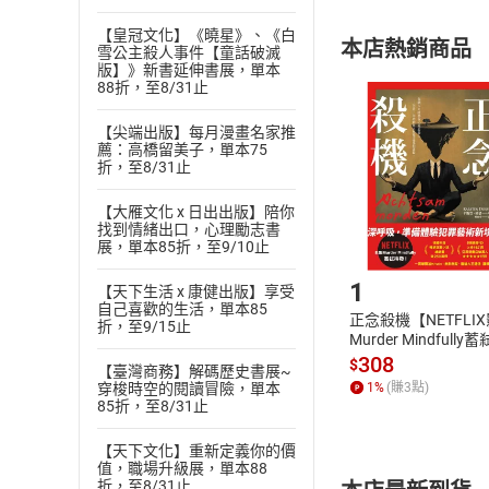
內容或一經提
購書須知
定。
【皇冠文化】《曉星》、《白
本店熱銷商品
雪公主殺人事件【童話破滅
(
二
)
消費者
版】》新書延伸書展，單本
且已下載
/
存
88折，至8/31止
挑選
商
退貨方式：您
Choose
【尖端出版】每月漫畫名家推
貨」，本店鋪
薦：高橋留美子，單本75
折，至8/31止
請注意，樂天
購書後，
【大雁文化 x 日出出版】陪你
找到情緒出口，心理勵志書
展，單本85折，至9/10止
Step1
1
【天下生活 x 康健出版】享受
自己喜歡的生活，單本85
正念殺機【NETFLI
折，至9/15止
Murder Mindfully
發】【電子書】
308
$
【臺灣商務】解碼歷史書展~
穿梭時空的閱讀冒險，單本
1
%
(賺
3
點)
85折，至8/31止
【天下文化】重新定義你的價
值，職場升級展，單本88
折，至8/31止