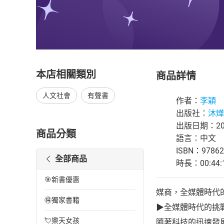
本店相關類別
商品詳情
人文社會
有聲書
作者：
李穎
出版社：
沐燁
出版日期：202
商品分類
語言：中文
ISBN：97862
全部商品
時長：00:44:
🎯新書優惠
媒商，全媒體時代
🉐獨家書籍
▶全媒體時代的挑
💘樂天女孩
隨著科技的迅速發