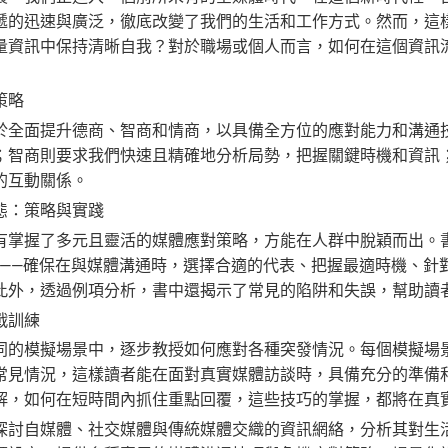
遞的迅速與廣泛，徹底改變了我們的生活和工作方式。然而，這
量資訊中保持清晰自我？對於職場或個人而言，如何在這個資訊
策略
於全面提升德商、智商和情商，以具備全方位的應對能力和溝通
；智商則要求我們快速且精確地分析局勢，把握關鍵時機和資訊
的互動關係。
態：策略與實踐
有掌握了多元且靈活的媒體應對策略，方能在人群中脫穎而出。
法——確保在與媒體溝通時，選擇合適的代表、把握最適時機、針
此外，透過例項分析，書中還揭示了常見的陷阱和失誤，幫助讀
戰訓練
同的模擬場景中，逐步教授如何應對各種突發情況。每個模擬場
常見情況，這樣讀者能在面對真實媒體訪談時，具備充分的準備
解，如何在短時間內抓住重點回覆，這些技巧的掌握，都將在真
探討自媒體、社交媒體與傳統媒體交織的資訊網絡，分析其對生