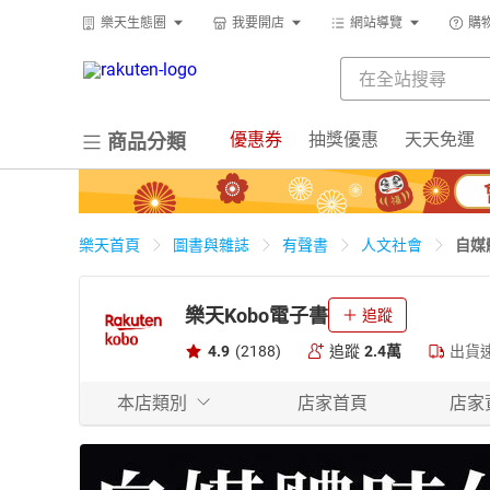
樂天生態圈
我要開店
網站導覽
購
優惠券
抽獎優惠
天天免運
商品分類
自媒
樂天首頁
圖書與雜誌
有聲書
人文社會
樂天Kobo電子書
追蹤
4.9
(2188)
追蹤
2.4萬
出貨
本店類別
店家首頁
店家