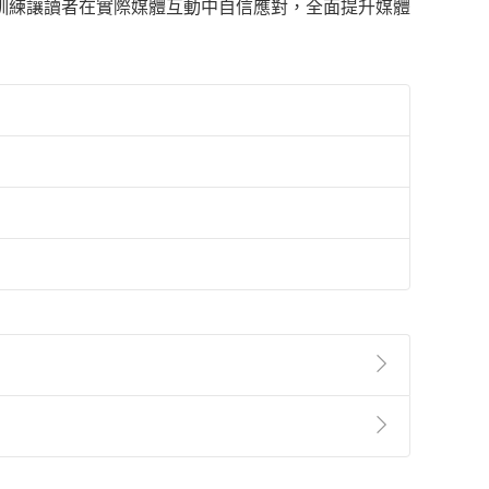
訓練讓讀者在實際媒體互動中自信應對，全面提升媒體
準則
第
2
條第
5
款之規定，「非以有形媒介提供之數位