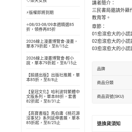
💘樂天女孩
講者簡介：
三民書局邀請外籍作
⚡版權即將到期
教育等。
⭐08/03-08/09本週精選85
章節：
折，領券再85折
01愈滾愈大的小謊
02愈滾愈大的小謊
2026線上漫畫博覽會-漫畫，
單本79折起，至8/15止
03愈滾愈大的小謊話
2026線上漫畫博覽會-輕小
說，單本79折起，至8/15止
品牌
【臉譜出版】出版社推薦，單
本85折，至8/8止
商品分類
【皇冠文化】哈利波特繁體中
文版系列，單本88折，套書
商品貨號(SKU)
82折起，至8/31止
【高寶書版】馬伯庸《桃花源
沒事兒》系列延伸書展，單本
85折起，至8/25止
退換貨須知