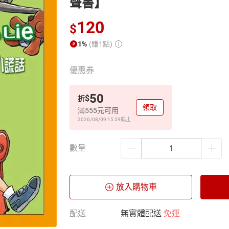
聲書】
120
$
1%
(賺1點)
優惠券
50
$
折
領取
滿555元可用
2026/08/09 15:59
截止
數量
放入購物車
配送
無實體配送
免運