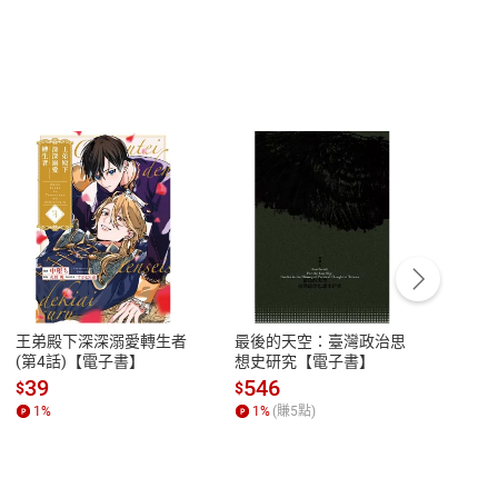
客服資訊
豫期
服務時間：週一到週五 10:00-12:00、
易解
13:00-17:00 (國定假日及例假日休息)
王弟殿下深深溺愛轉生者
最後的天空：臺灣政治思
鬼島
品性
客服電話：0080-1857077
(第4話)【電子書】
想史研究【電子書】
小事
請參
客服信箱：
聯絡店家
39
546
33
$
$
$
1
%
1
%
(賺
5
點)
1
%