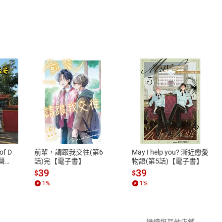
書】
式
退換貨規範
、LINE PAY、AFTEE
本店是否提供消費者保護法七日猶
之權利，遽消費者保護法及通訊交
of D
前輩，請跟我交往(第6
May I help you? 漸近戀愛
除權合理例外情事適用準則，依商
有聲
話)完【電子書】
物語(第5話)【電子書】
質各有不同規定。詳細退換貨說明
39
39
$
$
照各商品說明。
1
%
1
%
詳細說明
繼續逛其他店舖