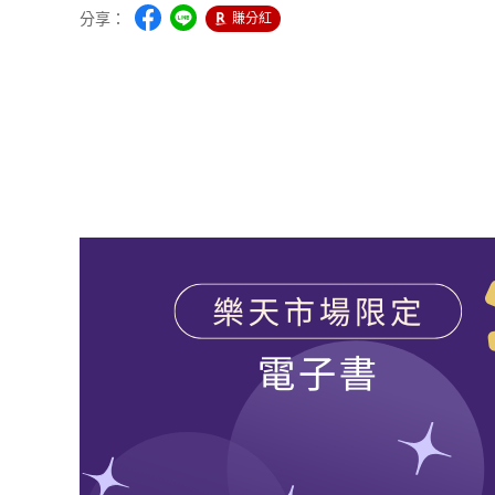
分享：
賺分紅