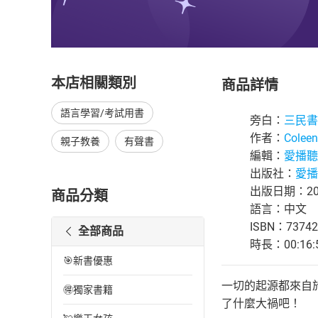
本店相關類別
商品詳情
語言學習/考試用書
旁白：
三民書
作者：
Coleen
親子教養
有聲書
編輯：
愛播聽
出版社：
愛播
出版日期：202
商品分類
語言：中文
ISBN：73742
全部商品
時長：00:16:
🎯新書優惠
一切的起源都來自
🉐獨家書籍
了什麼大禍吧！