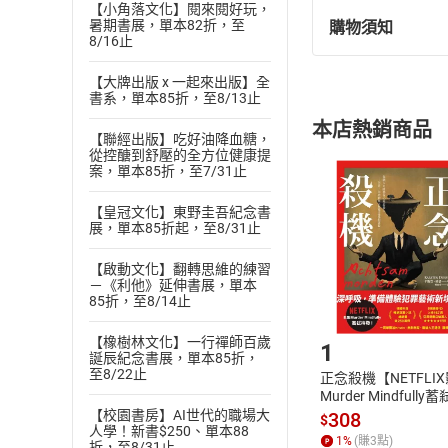
【小角落文化】閱來閱好玩，
暑期書展，單本82折，至
購物須知
退換貨規定：
8/16止
(
一
)
依
消費
【大牌出版 x 一起來出版】全
內容或一經提
書系，單本85折，至8/13止
購書須知
定。
本店熱銷商品
(
二
)
消費者
【聯經出版】吃好油降血糖，
從控醣到舒壓的全方位健康提
且已下載
/
存
挑選
商
案，單本85折，至7/31止
退貨方式：您
Choose
【皇冠文化】東野圭吾紀念書
貨」，本店鋪
展，單本85折起，至8/31止
請注意，樂天
購書後，
【啟動文化】翻轉思維的練習
－《利他》延伸書展，單本
85折，至8/14止
Step1
【橡樹林文化】一行禪師百歲
1
誕辰紀念書展，單本85折，
至8/22止
正念殺機【NETFLI
Murder Mindfully
發】【電子書】
【校園書房】AI世代的職場大
308
$
人學！新書$250、單本88
1
%
(賺
3
點)
折，至8/31止