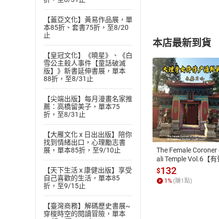
【蓋亞文化】黃易作品展，單
本85折、套書75折，至8/20
止
本店最新到貨
【皇冠文化】《曉星》、《白
雪公主殺人事件【童話破滅
版】》新書延伸書展，單本
88折，至8/31止
【尖端出版】每月漫畫名家推
薦：高橋留美子，單本75
付款方
折，至8/31止
ATM轉帳、信用卡
【大雁文化 x 日出出版】陪你
找到情緒出口，心理勵志書
展，單本85折，至9/10止
The Female Coroner 
ali Temple Vol.6【
書】
132
【天下生活 x 康健出版】享受
$
自己喜歡的生活，單本85
1
%
(賺
1
點)
折，至9/15止
【臺灣商務】解碼歷史書展~
穿梭時空的閱讀冒險，單本