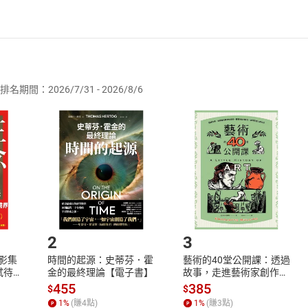
者保護法
第
19
條第
1
項後段
暨
通訊交易解除權合理例外情事適用
供即為完成之線上服務，經消費者事先同意始提供。」 之商品
排名期間：2026/7/31 - 2026/8/6
訂購本店鋪之商品即代表知悉本店鋪所銷售之商品為電子書，屬
取電子書，不得請求退貨退款。
品
放入
購物車
登入
帳號
欲取消訂單或辦理退貨時，請登入樂天市場，並於「我的訂單」
Shopping cart
Login
將依您的申請進行審核，待審核通過後將為您辦理退款事宜。
市場須以整筆訂單為單位進行取消/退貨，恕無法以單支商品取消
如何開始使用？
.選擇閱讀載具
Step2.
2
3
X影集
時間的起源：史蒂芬．霍
藝術的40堂公開課：透過
蓄弒待
金的最終理論【電子書】
故事，走進藝術家創作現
場，看藝術如何誕生、如
455
385
$
$
何形塑人類生活【電子
1
%
(賺
4
點)
1
%
(賺
3
點)