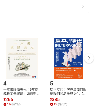
準則
第
2
條第
5
款之規定，「非以有形媒介提供之數位
，不適用消保法第
19
條第
1
項七日內無條件退貨之規
非以有形媒介提供之數位內容，消費者同意若訂購後
付款
方式
完成
訂單
中點選「瀏覽訂單明細」
>
「申請取消訂單
/
退
Payment
Complete
/退貨。
登入帳號，下載書籍後看書
4
5
6
一本書讀懂美元：9堂課
扁平時代：演算法如何限
本物
解析美元邏輯，如何影響
縮我們的品味與文化【電
說，
全球經濟和每個人的投資
子書】
來】
266
385
28
$
$
$
【電子書】
1
%
(賺
2
點)
1
%
(賺
3
點)
1
%