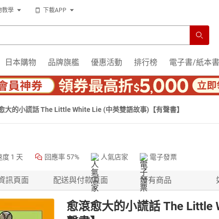
物教學
下載APP
日本購物
品牌旗艦
優惠活動
排行榜
電子書/紙本
大的小謊話 The Little White Lie (中英雙語故事)【有聲書】
速度
1 天
回應率
57%
人氣店家
電子發票
資訊頁面
配送與付款頁面
所有商品
愈滾愈大的小謊話 The Little 