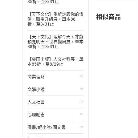
85折，至8/31止
【天下文化】重新定義你的價
相似商品
值，職場升級展，單本88
折，至8/31止
【天下文化】理解今天，才能
預見明天。世界變局展，單本
88折，至8/31止
【麥田出版】人文社科展，單
本85折，至8/29止
商業理財
文學小說
投資理財
人文社會
經濟/趨勢
歐美文學
心理勵志
財務/金融
日本文學
國際關係
漫畫/輕小說/圖文書
管理/領導
韓國文學
政治
心靈成長/情緒