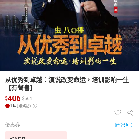
日本購物
電子/紙本書
HOT
从优秀到卓越：演说改变命运，培训影响一生
【有聲書】
406
$
$
564
1%
(賺4點)
優惠券
一鍵全領