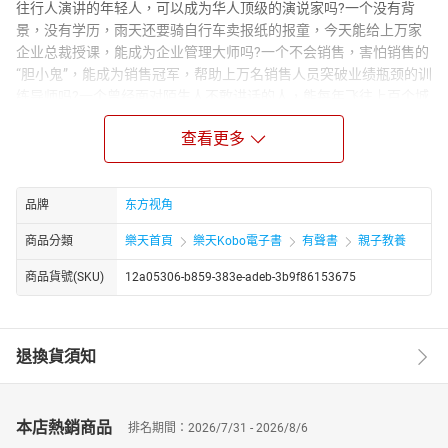
往行人演讲的年轻人，可以成为华人顶级的演说家吗?一个没有背
景，没有学历，雨天还要骑自行车卖报纸的报童，今天能给上万家
企业总裁授课，能成为企业管理大师吗?一个不会销售，害怕销售的
“胆小鬼”，能成为销售冠军，帮助上万名销售人员突破业绩瓶颈的训
练导师吗?一个曾经面对陌生人不敢讲话的人，能每年飞往上百个城
市，行程几万公里，去做巡回演讲吗?一个曾经在餐厅月薪150元，
查看更多
一天收入5块钱的服务员，到底学会了什么本事，能在10年后收入增
长1000倍以上?请看此书，一个人的人生就是可以这样奇迹般地发
生着不可思议的改变……
品牌
东方视角
作者简介：
成杰，华人顶级实战名师 卓越团队训练专家 项尖人才战略专家 顶尖
商品分類
樂天首頁
樂天Kobo電子書
有聲書
親子教養
销售实战训练师 深圳聚成资讯集团首席讲师 上海成杰品牌文化传播
商品貨號(SKU)
12a05306-b859-383e-adeb-3b9f86153675
有限公司总裁 《如何从优秀到卓越》畅销书作者 主讲课程《总裁战
略突围》 《珍惜自己的工作》 《练就管理的十八般武艺》 《面对面
顾问式销售》 《如何从优秀到卓越精英训练营》 。
退換貨須知
本店熱銷商品
排名期間：2026/7/31 - 2026/8/6