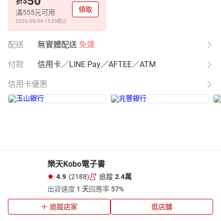
50
$
折
領取
滿555元可用
2026/08/09 15:59
截止
配送
無實體配送
免運
付款
信用卡／LINE Pay／AFTEE／ATM
信用卡優惠
樂天Kobo電子書
4.9
(2188)
追蹤
2.4萬
出貨速度
1 天
回應率
57%
追蹤店家
逛店舖