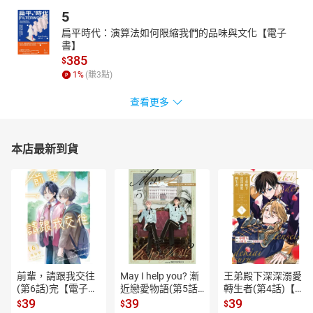
5
扁平時代：演算法如何限縮我們的品味與文化【電子
書】
385
$
1
%
(賺
3
點)
查看更多
本店最新到貨
前輩，請跟我交往
May I help you? 漸
王弟殿下深深溺愛
(第6話)完【電子
近戀愛物語(第5話)
轉生者(第4話)【電
書】
【電子書】
子書】
39
39
39
$
$
$