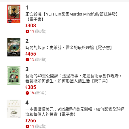
1
正念殺機【NETFLIX影集Murder Mindfully蓄弒待發】
【電子書】
308
$
1
%
(賺
3
點)
2
時間的起源：史蒂芬．霍金的最終理論【電子書】
455
$
1
%
(賺
4
點)
3
藝術的40堂公開課：透過故事，走進藝術家創作現場，
看藝術如何誕生、如何形塑人類生活【電子書】
385
$
1
%
(賺
3
點)
4
一本書讀懂美元：9堂課解析美元邏輯，如何影響全球經
濟和每個人的投資【電子書】
266
$
1
%
(賺
2
點)