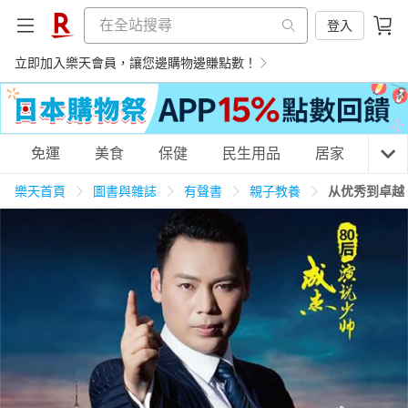
登入
立即加入樂天會員，讓您邊購物邊賺點數！
購物網分類
免運
美食
保健
民生用品
居家
3C
樂天首頁
圖書與雜誌
有聲書
親子教養
从优秀到卓越
天天免運
美食蛋糕
養生保健
民生用品
居家生活
3C家電
運動休閒
親子玩具
女裝
男裝
化妝保養
情趣用品