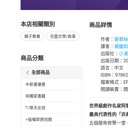
本店相關類別
商品詳情
親子教養
兒童文學/故事
作者：
碧翠絲．
譯者：
楊馥如
出版社：
小漫
商品分類
出版日期：202
語言：中文
全部商品
ISBN：97862
檔案格式：EP
🎯新書優惠
閱讀裝置：閱讀器
🉐獨家書籍
世界級創作名家阿
💘樂天女孩
最具代表性的「非
⚡版權即將到期
五個廢柴齊聚一堂