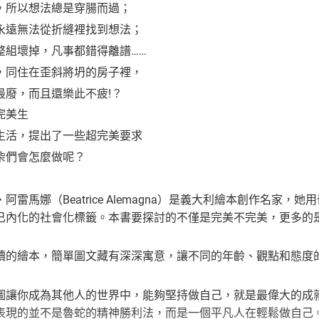
，所以想法總是穿腸而過；
永遠無法從折縫裡找到想法；
整組壞掉，凡事都錯得離譜……
，同住在歪斜將坍的房子裡，
最廢，而且還樂此不疲!？
完美生
生活，提出了一些超完美要求
柴們會怎麼做呢？
阿雷馬娜（Beatrice Alemagna）是義大利繪本創作名
已內化的社會化標籤。本書要探討的不僅是完美不完美，更多的
讀的繪本，簡單圖文藏有深深寓意，讓不同的年齡、觀點和態度
圖讓你成為其他人的世界中，能夠堅持做自己，就是最偉大的成
現的並不是魯蛇的精神勝利法，而是一個平凡人在輕鬆做自己。」