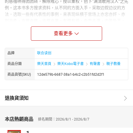
的慈禧哄得团团转，解除戒心，授以重权，创下“满清敢用汉人”之先
例。这本书多方搜求资料，从不同的方面入手，采取边叙边议的方
法，选取一些有代表性的事例，来表现纵横于官场上亦忠亦奸、亦
刚亦柔、亦狠亦慈、亦厚亦黑，有憎有爱、血肉丰满、内圣外王，
但又不是完人的曾国藩。一千人下笔，就有一千个哈姆雷特的形
查看更多
象。千人一面，众口一腔，就不是曾国藩。况且，史实是不能篡改
的，而此书又非杜撰的小说，所以，立在读者面前的，就是这位留
着山羊胡子、三角眼露睿光、又黑又瘦、又黑又厚的曾国藩了。
品牌
联合读创
商品分類
樂天首頁
樂天Kobo電子書
有聲書
親子教養
商品貨號(SKU)
12de579b-6687-38a1-b4c2-c2b51fd2d2f1
退換貨須知
本店熱銷商品
排名期間：2026/8/1 - 2026/8/7