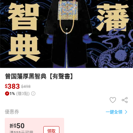
日本購物
電子/紙本書
HOT
曾国藩厚黑智典【有聲書】
383
$
$
498
1%
(賺3點)
優惠券
一鍵全領
50
$
折
領取
滿555元可用