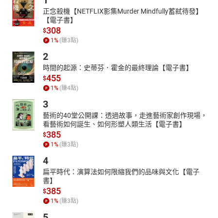
1
正念殺機【NETFLIX影集Murder Mindfully蓄弒待發】
【電子書】
308
$
1
%
(賺
3
點)
2
時間的起源：史蒂芬．霍金的最終理論【電子書】
455
$
1
%
(賺
4
點)
3
藝術的40堂公開課：透過故事，走進藝術家創作現場，
看藝術如何誕生、如何形塑人類生活【電子書】
385
$
1
%
(賺
3
點)
4
扁平時代：演算法如何限縮我們的品味與文化【電子
書】
385
$
1
%
(賺
3
點)
5