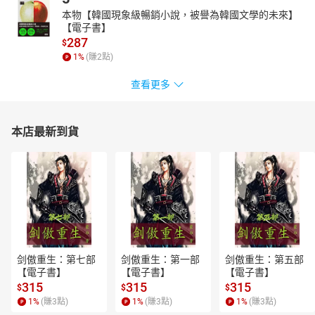
本物【韓國現象級暢銷小說，被譽為韓國文學的未來】
【電子書】
287
$
1
%
(賺
2
點)
查看更多
本店最新到貨
剑傲重生：第七部
剑傲重生：第一部
剑傲重生：第五部
【電子書】
【電子書】
【電子書】
315
315
315
$
$
$
1
%
(賺
3
點)
1
%
(賺
3
點)
1
%
(賺
3
點)