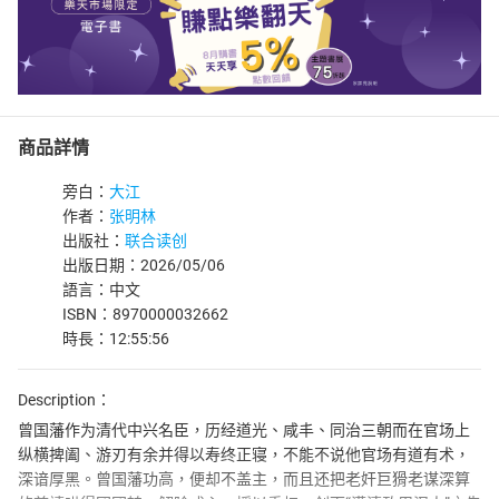
商品詳情
旁白：
大江
作者：
张明林
出版社：
联合读创
出版日期：2026/05/06
語言：中文
ISBN：8970000032662
時長：12:55:56
Description：
曾国藩作为清代中兴名臣，历经道光、咸丰、同治三朝而在官场上
纵横捭阖、游刃有余并得以寿终正寝，不能不说他官场有道有术，
深谙厚黑。曾国藩功高，便却不盖主，而且还把老奸巨猾老谋深算