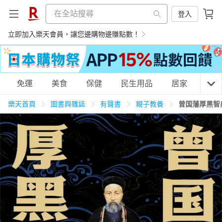
登入
立即加入樂天會員，讓您邊購物邊賺點數！
購物網分類
免運
美食
保健
民生用品
居家
3C
樂天首頁
圖書與雜誌
有聲書
親子教養
曾国藩厚黑智
天天免運
美食蛋糕
養生保健
民生用品
居家生活
3C家電
運動休閒
親子玩具
女裝
男裝
化妝保養
情趣用品