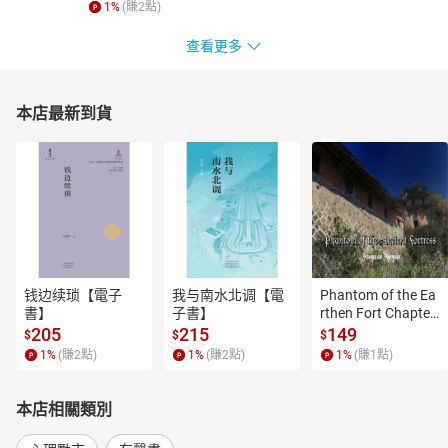
1
%
(賺
2
點)
查看更多
本店最新到貨
钱边续琐【電子
我与南水北调【電
Phantom of the Ea
書】
子書】
rthen Fort Chapter
 4【有聲書】
205
215
149
$
$
$
1
%
(賺
2
點)
1
%
(賺
2
點)
1
%
(賺
1
點)
本店相關類別