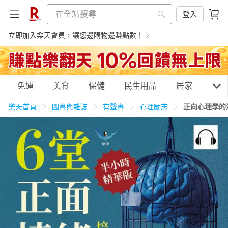
登入
立即加入樂天會員，讓您邊購物邊賺點數！
購物網分類
免運
美食
保健
民生用品
居家
3C
樂天首頁
圖書與雜誌
有聲書
心理勵志
正向心理學的
天天免運
美食蛋糕
養生保健
民生用品
居家生活
3C家電
運動休閒
親子玩具
女裝
男裝
化妝保養
情趣用品