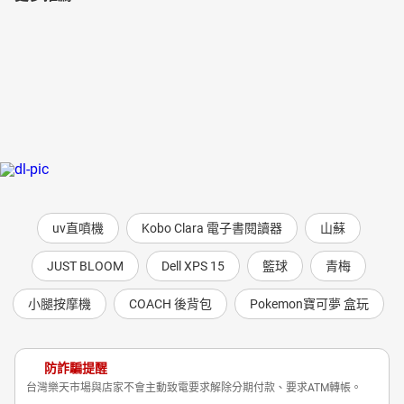
uv直噴機
Kobo Clara 電子書閱讀器
山蘇
JUST BLOOM
Dell XPS 15
籃球
青梅
小腿按摩機
COACH 後背包
Pokemon寶可夢 盒玩
防詐騙提醒
台灣樂天市場與店家不會主動致電要求解除分期付款、要求ATM轉帳。