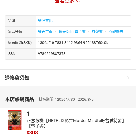
查看更多
題的班會紀錄，展示了正向情緒在日常生活和教育中的應用。每一
節不僅記錄了課程的背景、目標和實際內容，還包括課後點評，這
些豐富的細節使理論與實踐的結合更加生動具體。
品牌
樂律文化
▎深入剖析人類對生命意義的追尋
書中不僅涵蓋了現代心理學的實踐，還追溯到古代哲學家對生
商品分類
樂天首頁
樂天Kobo電子書
有聲書
心理勵志
命意義的探討。從蘇格拉底到老子，作者梳理了不同文化背景下對
商品貨號(SKU)
1306af10-7831-3412-9364-955438760c0b
美好生活的理解和追求。這一部分強調了心理學與哲學之間的連
結，展示了正向心理學在當代社會尋找生命意義中的重要角色。
ISBN
9786269887378
▎正向心理學的歷史發展和未來展望
從1930年代初的研究到1990年代對心理疾病預防的關注，本書
詳盡記錄了正向心理學的發展歷程。特別是在描述馬斯洛和羅傑斯
退換貨須知
如何推動人本心理學的發展，以及賽里格曼如何在1990年代末期重
新定義心理學的研究方向。這不僅反映了心理學領域內的學術演
進，也指出了未來研究的可能方向和應用前景。
本店熱銷商品
排名期間：2026/7/30 - 2026/8/5
【本書特色】：
本書深入探討正向心理學，結合理論與實際案例，揭示如何透過培
1
養正向情緒促進個人成長與幸福。從古代哲學到現代心理學的演
進，書中不僅回顧了心理學的發展史，還提供了具體的情緒培養策
正念殺機【NETFLIX影集Murder Mindfully蓄弒待發】
【電子書】
略，使讀者能夠在日常生活中實踐並體驗正向心理學的力量。這是
308
$
一本理論與實踐兼備的工具書，適合所有追求內心成長和生活品質