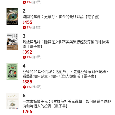
1
%
(賺
3
點)
提升的讀者。
2
時間的起源：史蒂芬．霍金的最終理論【電子書】
455
$
1
%
(賺
4
點)
3
階級與品味：隱藏在文化審美與流行趨勢背後的地位渴
望【電子書】
392
$
1
%
(賺
3
點)
4
藝術的40堂公開課：透過故事，走進藝術家創作現場，
看藝術如何誕生、如何形塑人類生活【電子書】
385
$
1
%
(賺
3
點)
5
一本書讀懂美元：9堂課解析美元邏輯，如何影響全球經
濟和每個人的投資【電子書】
266
$