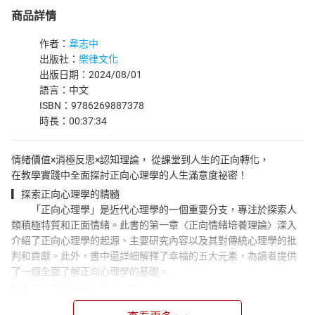
商品詳情
作者：
韋志中
出版社：
樂律文化
出版日期：2024/08/01
語言：中文
ISBN：9786269887378
時長：00:37:34
情緒價值×消極反思×認知理論， 從課堂到人生的正向轉化，
在教學實踐中全面探討正向心理學的人生滿意度祕密！
▎探索正向心理學的精髓
「正向心理學」是近代心理學的一個重要分支，專注於探索人
類積極特質和正面情緒。此書的第一章〈正向情緒培養理論〉深入
介紹了正向心理學的起源、主要研究內容以及其對傳統心理學的批
判和貢獻。此外，書中還詳細解釋了幸福的五大元素，為讀者提供
了一個全面了解正向心理學的基礎。
▎豐富的實踐指南與案例分享
第二章〈正向情緒培養實錄〉轉入實踐層面，透過六個不同主