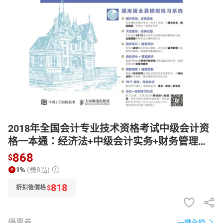
日本購物
電子/紙本書
HOT
2018年全国会计专业技术资格考试中级会计资
格一本通：经济法+中级会计实务+财务管理
【電子書】
868
$
1%
(賺8點)
818
$
折扣後價格
優惠券
一鍵全領