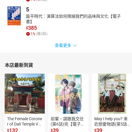
5
扁平時代：演算法如何限縮我們的品味與文化【電子
書】
385
$
1
%
(賺
3
點)
查看更多
本店最新到貨
The Female Corone
前輩，請跟我交往
May I help you? 漸
r of Dali Temple Vo
(第6話)完【電子
近戀愛物語(第5話)
l.6【有聲書】
書】
【電子書】
132
39
39
$
$
$