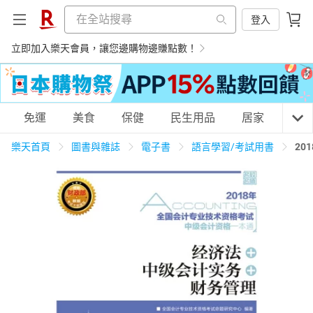
登入
立即加入樂天會員，讓您邊購物邊賺點數！
購物網分類
免運
美食
保健
民生用品
居家
3C
樂天首頁
圖書與雜誌
電子書
語言學習/考試用書
2
天天免運
美食蛋糕
養生保健
民生用品
居家生活
3C家電
運動休閒
親子玩具
女裝
男裝
化妝保養
情趣用品