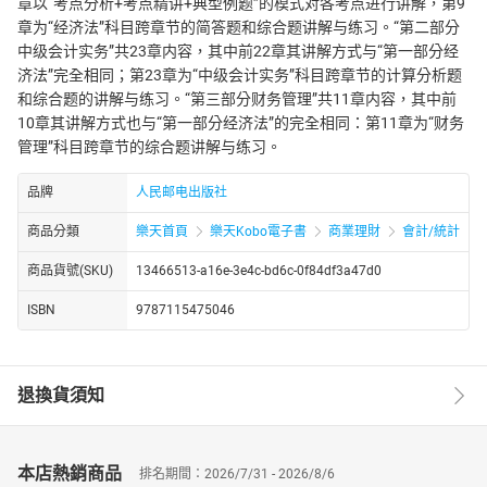
章以“考点分析+考点精讲+典型例题”的模式对各考点进行讲解，第9
章为“经济法”科目跨章节的简答题和综合题讲解与练习。“第二部分
中级会计实务”共23章内容，其中前22章其讲解方式与“第一部分经
济法”完全相同；第23章为“中级会计实务”科目跨章节的计算分析题
和综合题的讲解与练习。“第三部分财务管理”共11章内容，其中前
10章其讲解方式也与“第一部分经济法”的完全相同：第11章为“财务
管理”科目跨章节的综合题讲解与练习。
品牌
人民邮电出版社
商品分類
樂天首頁
樂天Kobo電子書
商業理財
會計/統計
商品貨號(SKU)
13466513-a16e-3e4c-bd6c-0f84df3a47d0
ISBN
9787115475046
退換貨須知
本店熱銷商品
排名期間：2026/7/31 - 2026/8/6