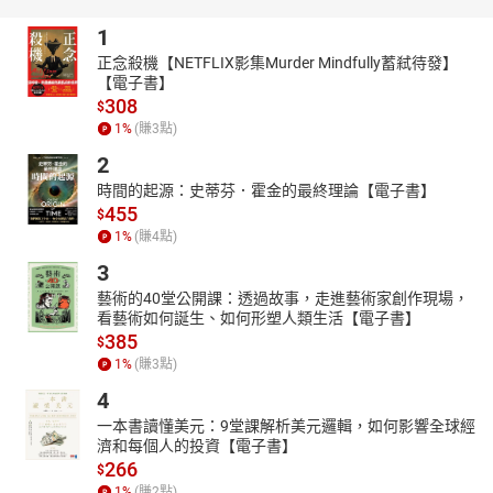
1
正念殺機【NETFLIX影集Murder Mindfully蓄弒待發】
【電子書】
308
$
1
%
(賺
3
點)
2
時間的起源：史蒂芬．霍金的最終理論【電子書】
455
$
1
%
(賺
4
點)
3
藝術的40堂公開課：透過故事，走進藝術家創作現場，
看藝術如何誕生、如何形塑人類生活【電子書】
385
$
1
%
(賺
3
點)
4
一本書讀懂美元：9堂課解析美元邏輯，如何影響全球經
濟和每個人的投資【電子書】
266
$
1
%
(賺
2
點)