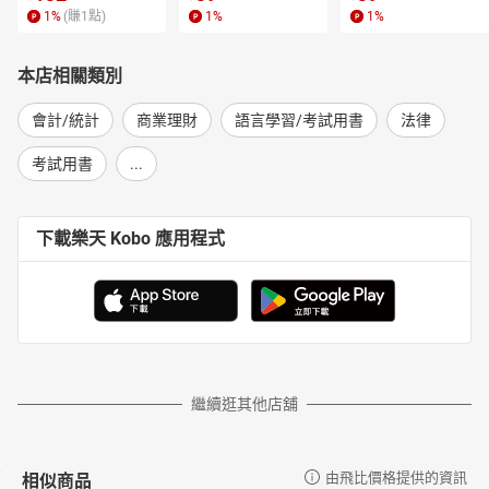
1
%
(賺
1
點)
1
%
1
%
本店相關類別
會計/統計
商業理財
語言學習/考試用書
法律
考試用書
...
下載樂天 Kobo 應用程式
繼續逛其他店舖
相似商品
由飛比價格提供的資訊