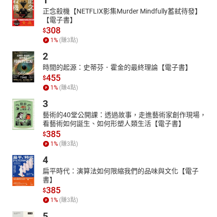
1
正念殺機【NETFLIX影集Murder Mindfully蓄弒待發】
【電子書】
308
$
1
%
(賺
3
點)
2
時間的起源：史蒂芬．霍金的最終理論【電子書】
455
$
1
%
(賺
4
點)
3
藝術的40堂公開課：透過故事，走進藝術家創作現場，
看藝術如何誕生、如何形塑人類生活【電子書】
385
$
1
%
(賺
3
點)
4
扁平時代：演算法如何限縮我們的品味與文化【電子
書】
385
$
1
%
(賺
3
點)
5