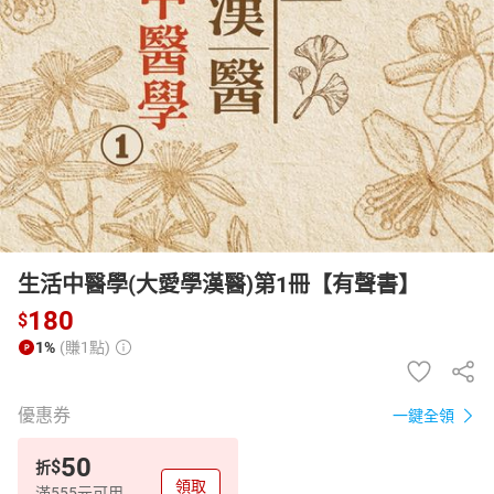
日本購物
電子/紙本書
HOT
生活中醫學(大愛學漢醫)第1冊【有聲書】
180
$
1%
(賺1點)
優惠券
一鍵全領
50
$
折
領取
滿555元可用