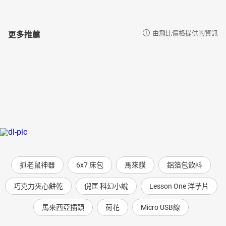
更多推薦
由飛比價格提供的資訊
抓老鼠神器
6x7 床包
馬來貘
鋁箔包飲料
巧克力夾心餅乾
倪匡 科幻小說
Lesson One 洋芋片
馬來西亞插頭
荷花
Micro USB線