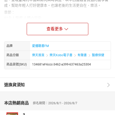
成，幫助年輕人打好健康本。也讓老後的生活更自在、樂活。
章節：
01全人醫療 人體小宇宙
02漢醫與時俱進
查看更多
03三千年故事 只說一次
04越刮越虛 民俗療法愛注意
05太極醫學助長壽
06中醫傷科 運動場上神救援
品牌
愛播聽書FM
07告別虛累累的人生
商品分類
樂天首頁
樂天Kobo電子書
有聲書
醫療保健
08不要怕見光死
09 3C族 小心肝！
商品貨號(SKU)
134681ef-6ccc-3462-a399-637463a25304
10愛生氣 會氣虛？
11壓力山大 中醫有方法
12你是我的「理想型」
退換貨須知
本店熱銷商品
排名期間：2026/8/1 - 2026/8/7