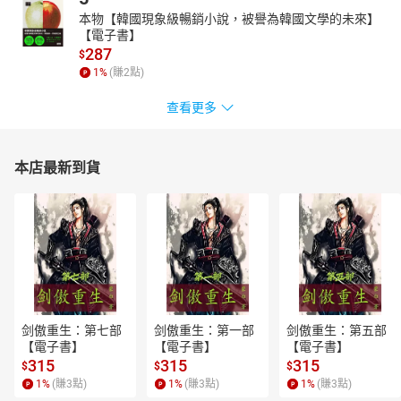
本物【韓國現象級暢銷小說，被譽為韓國文學的未來】
【電子書】
287
$
1
%
(賺
2
點)
查看更多
本店最新到貨
剑傲重生：第七部
剑傲重生：第一部
剑傲重生：第五部
【電子書】
【電子書】
【電子書】
315
315
315
$
$
$
1
%
(賺
3
點)
1
%
(賺
3
點)
1
%
(賺
3
點)