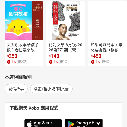
天天說故事給孩子
傳記文學-8月號/20
如果可以簡單，誰
聽：春日晨間故事
26第771期【電子
想要複雜（暢銷經
【有聲書】
書】
典新編版）【電子
250
140
480
$
$
$
書】
1
%
(賺
2
點)
1
%
(賺
1
點)
1
%
(賺
4
點)
本店相關類別
愛情故事
漫畫/輕小說/圖文書
下載樂天 Kobo 應用程式