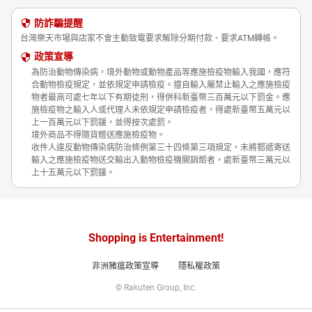
防詐騙提醒
台灣樂天市場與店家不會主動致電要求解除分期付款、要求ATM轉帳。
政策宣導
為防治動物傳染病，境外動物或動物產品等應施檢疫物輸入我國，應符
合動物檢疫規定，並依規定申請檢疫。擅自輸入屬禁止輸入之應施檢疫
物者最高可處七年以下有期徒刑，得併科新臺幣三百萬元以下罰金。應
施檢疫物之輸入人或代理人未依規定申請檢疫者，得處新臺幣五萬元以
上一百萬元以下罰鍰，並得按次處罰。
境外商品不得隨貨贈送應施檢疫物。
收件人違反動物傳染病防治條例第三十四條第三項規定，未將郵遞寄送
輸入之應施檢疫物送交輸出入動物檢疫機關銷燬者，處新臺幣三萬元以
上十五萬元以下罰鍰。
Shopping is Entertainment!
非洲豬瘟政策宣導
隱私權政策
© Rakuten Group, Inc.