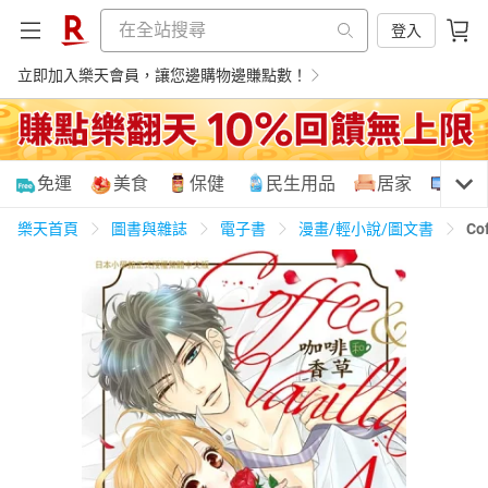
登入
立即加入樂天會員，讓您邊購物邊賺點數！
購物網分類
免運
美食
保健
民生用品
居家
3C
樂天首頁
圖書與雜誌
電子書
漫畫/輕小說/圖文書
Co
天天免運
美食蛋糕
養生保健
民生用品
居家生活
3C家電
運動休閒
親子玩具
女裝
男裝
化妝保養
情趣用品