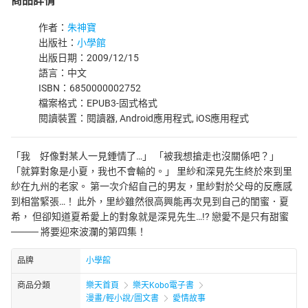
商品詳情
作者：
朱神寶
出版社：
小學館
出版日期：2009/12/15
語言：中文
ISBN：6850000002752
檔案格式：EPUB3-固式格式
閱讀裝置：閱讀器, Android應用程式, iOS應用程式
「我 好像對某人一見鍾情了…」 「被我想搶走也沒關係吧？」
「就算對象是小夏，我也不會輸的。」 里紗和深見先生終於來到里
紗在九州的老家。 第一次介紹自己的男友，里紗對於父母的反應感
到相當緊張…！ 此外，里紗雖然很高興能再次見到自己的閨蜜．夏
希， 但卻知道夏希愛上的對象就是深見先生…!? 戀愛不是只有甜蜜
──── 將要迎來波瀾的第四集！
品牌
小學館
商品分類
樂天首頁
樂天Kobo電子書
漫畫/輕小說/圖文書
愛情故事