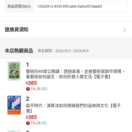
商品貨號(SKU)
13526912-433f-3ff3-abfc-5a9c4510ea60
退換貨須知
本店熱銷商品
排名期間：2026/8/3 - 2026/8/9
1
藝術的40堂公開課：透過故事，走進藝術家創作現場，
看藝術如何誕生、如何形塑人類生活【電子書】
385
$
1
%
(賺
3
點)
2
扁平時代：演算法如何限縮我們的品味與文化【電子
書】
385
$
1
%
(賺
3
點)