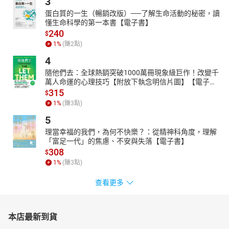
3
蛋白質的一生（暢銷改版）──了解生命活動的秘密，讀
懂生命科學的第一本書【電子書】
240
$
1
%
(賺
2
點)
4
隨他們去：全球熱銷突破1000萬冊現象級巨作！改變千
萬人命運的心理技巧【附放下執念明信片圖】【電子
書】
315
$
1
%
(賺
3
點)
5
理當幸福的我們，為何不快樂？：從精神科角度，理解
「富足一代」的焦慮、不安與失落【電子書】
308
$
1
%
(賺
3
點)
查看更多
本店最新到貨