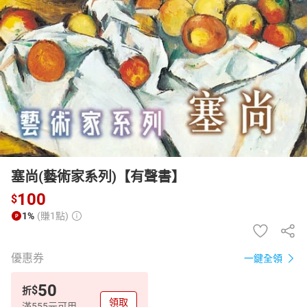
日本購物
電子/紙本書
HOT
塞尚(藝術家系列)【有聲書】
100
$
1%
(賺1點)
優惠券
一鍵全領
50
$
折
領取
滿555元可用