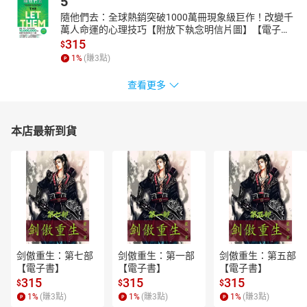
5
隨他們去：全球熱銷突破1000萬冊現象級巨作！改變千
萬人命運的心理技巧【附放下執念明信片圖】【電子
書】
315
$
1
%
(賺
3
點)
查看更多
本店最新到貨
剑傲重生：第七部
剑傲重生：第一部
剑傲重生：第五部
【電子書】
【電子書】
【電子書】
315
315
315
$
$
$
1
%
(賺
3
點)
1
%
(賺
3
點)
1
%
(賺
3
點)