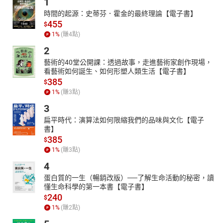
1
03孤傲的大師：追求完美的塞尚
時間的起源：史蒂芬．霍金的最終理論【電子書】
455
$
1
%
(賺
4
點)
2
藝術的40堂公開課：透過故事，走進藝術家創作現場，
看藝術如何誕生、如何形塑人類生活【電子書】
385
$
1
%
(賺
3
點)
3
扁平時代：演算法如何限縮我們的品味與文化【電子
書】
385
$
1
%
(賺
3
點)
4
蛋白質的一生（暢銷改版）──了解生命活動的秘密，讀
懂生命科學的第一本書【電子書】
240
$
1
%
(賺
2
點)