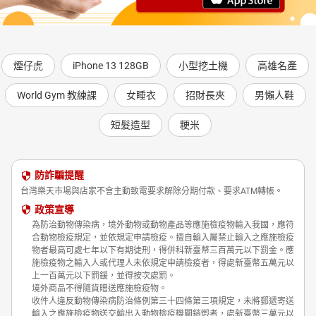
煙仔虎
iPhone 13 128GB
小型挖土機
高雄名產
World Gym 教練課
女睡衣
招財長夾
男懶人鞋
短髮造型
粳米
防詐騙提醒
台灣樂天市場與店家不會主動致電要求解除分期付款、要求ATM轉帳。
政策宣導
為防治動物傳染病，境外動物或動物產品等應施檢疫物輸入我國，應符
合動物檢疫規定，並依規定申請檢疫。擅自輸入屬禁止輸入之應施檢疫
物者最高可處七年以下有期徒刑，得併科新臺幣三百萬元以下罰金。應
施檢疫物之輸入人或代理人未依規定申請檢疫者，得處新臺幣五萬元以
上一百萬元以下罰鍰，並得按次處罰。
境外商品不得隨貨贈送應施檢疫物。
收件人違反動物傳染病防治條例第三十四條第三項規定，未將郵遞寄送
輸入之應施檢疫物送交輸出入動物檢疫機關銷燬者，處新臺幣三萬元以