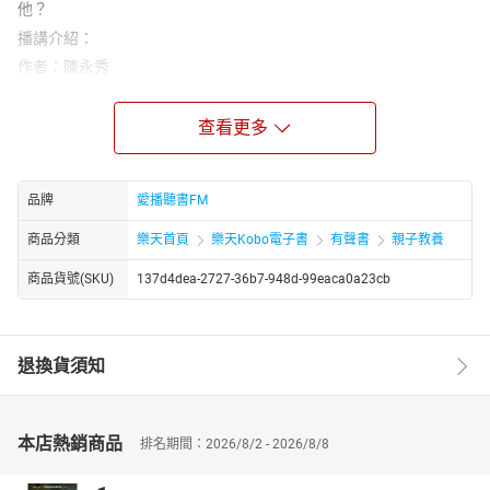
他？
播講介紹：
作者：陳永秀
從小喜歡看小說，喜歡畫畫，本以為將來會走上文藝這條路，但父
親希望她念理工，她念了化工，又念了化學，盡了最大的努力。接
查看更多
下去，她做了三個孩子的全職媽媽，後來因為為孩子讀書而有了靈
感，自寫自畫了好幾本書，終於走上文藝這條路，心中非常快樂。
她一共寫、畫了十四本書。
品牌
愛播聽書FM
講者：李艷秋
商品分類
樂天首頁
樂天Kobo電子書
有聲書
親子教養
台灣著名資深媒體人、主播、電視節目主持人、記者，曾擔任第51
屆電視金鐘獎評審委員，也是該屆教育文化、兒少節目獎項召集
商品貨號(SKU)
137d4dea-2727-36b7-948d-99eaca0a23cb
人。1980年起，多次奪得金鐘獎新聞播報獎項。曾主持《每日一
字》、《華視新聞雜誌》、《新聞夜總會》等節目。出版《新聞背
後，真相之前》《不一樣的親密關係》《走一條快樂學習的路》等
退換貨須知
著作。主講多部有聲故事書：十萬個為什麼、好寶寶床邊故事、兒
童動動腦、李姐姐說故事等作品，更有李艷秋說故事APP的發行。
章節名稱：
本店熱銷商品
排名期間：2026/8/2 - 2026/8/8
01孤傲的大師：追求完美的塞尚
02孤傲的大師：追求完美的塞尚