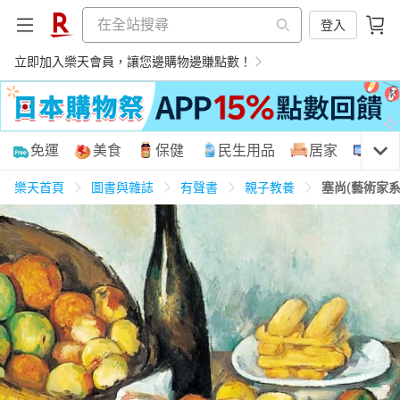
登入
立即加入樂天會員，讓您邊購物邊賺點數！
購物網分類
免運
美食
保健
民生用品
居家
3C
樂天首頁
圖書與雜誌
有聲書
親子教養
塞尚(藝術家
天天免運
美食蛋糕
養生保健
民生用品
居家生活
3C家電
運動休閒
親子玩具
女裝
男裝
化妝保養
情趣用品