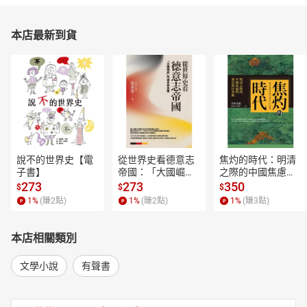
本店最新到貨
說不的世界史【電
從世界史看德意志
焦灼的時代：明清
子書】
帝國：「大國崛
之際的中國焦慮與
起」的迷思與真實
東亞秩序重組【電
273
273
350
$
$
$
【電子書】
子書】
1
%
(賺
2
點)
1
%
(賺
2
點)
1
%
(賺
3
點)
本店相關類別
文學小說
有聲書