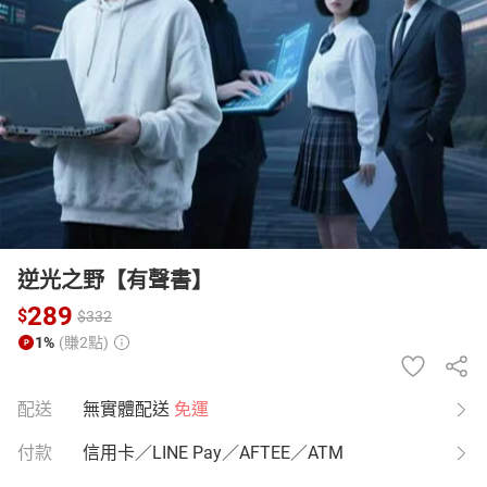
日本購物
電子/紙本書
HOT
逆光之野【有聲書】
289
$
$
332
1%
(賺2點)
配送
無實體配送
免運
付款
信用卡／LINE Pay／AFTEE／ATM