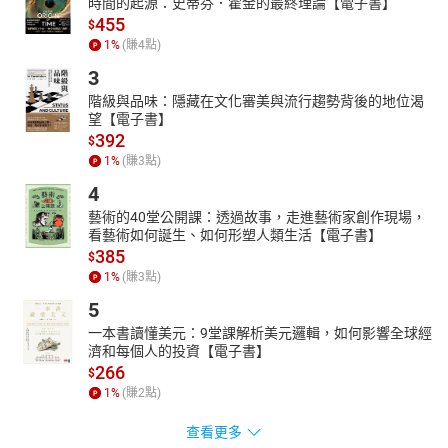
時間的起源：史蒂芬．霍金的最終理論【電子書】
455
$
1
%
(賺
4
點)
3
階級與品味：隱藏在文化審美與流行趨勢背後的地位渴
望【電子書】
392
$
1
%
(賺
3
點)
4
藝術的40堂公開課：透過故事，走進藝術家創作現場，
看藝術如何誕生、如何形塑人類生活【電子書】
385
$
1
%
(賺
3
點)
5
一本書讀懂美元：9堂課解析美元邏輯，如何影響全球經
濟和每個人的投資【電子書】
266
$
1
%
(賺
2
點)
查看更多