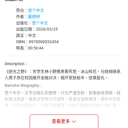
旁白：
悠个中文
作者：
鹿栖林
出版社：
悠个中文
出版日期：2026/03/25
語言：中文
ISBN：8970000032454
時長：00:50:44
Description：
《逆光之野》：穷学生林小野携黑客死党、冰山校花，与财阀继承
人周子昂在校园展开金融对决，揭开家族秘辛，逆袭复仇。
Narrator Biography：
悠个中文，文字功底扎实醇厚，行文严谨克制，叙事脉络清晰，结
构章法有度，兼具文学性与可读性。其语言凝练精准，质朴中见风
骨，平实中藏张力，不事浮夸雕琢，却能于细微处勾勒人物心境，
于平淡间铺陈时代肌理，展现出极强的文字把控能力与叙事功底。
无论是场景描摹、细节刻画，还是情感铺陈、思想表达，均层次分
查看更多
明、意蕴深远，兼具画面感与感染力，使读者极易沉浸于文本所构