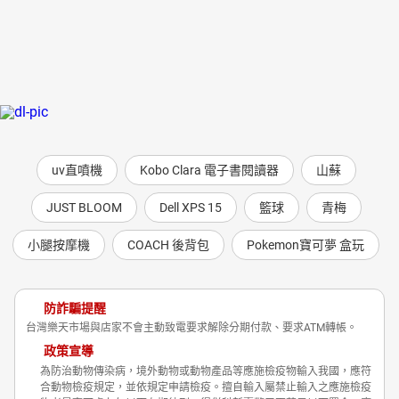
uv直噴機
Kobo Clara 電子書閱讀器
山蘇
JUST BLOOM
Dell XPS 15
籃球
青梅
小腿按摩機
COACH 後背包
Pokemon寶可夢 盒玩
防詐騙提醒
台灣樂天市場與店家不會主動致電要求解除分期付款、要求ATM轉帳。
政策宣導
為防治動物傳染病，境外動物或動物產品等應施檢疫物輸入我國，應符
合動物檢疫規定，並依規定申請檢疫。擅自輸入屬禁止輸入之應施檢疫