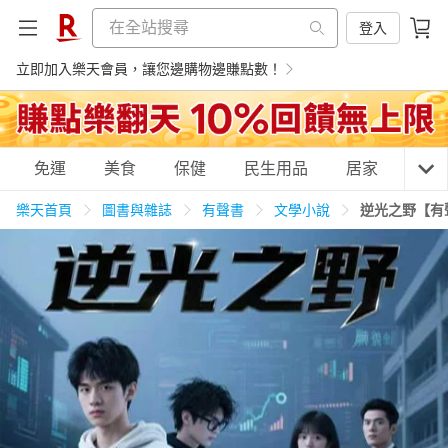
登入
立即加入樂天會員，讓您邊購物邊賺點數！
購物網分類
免運
美食
保健
民生用品
居家
3C
樂天首頁
圖書與雜誌
有聲書
文學小說
逆光之野【有
天天免運
美食蛋糕
養生保健
民生用品
居家生活
3C家電
運動休閒
親子玩具
女裝
男裝
化妝保養
情趣用品