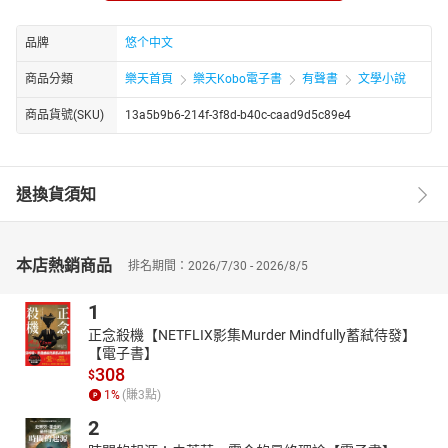
建的叙事世界之中。
品牌
悠个中文
商品分類
樂天首頁
樂天Kobo電子書
有聲書
文學小說
商品貨號(SKU)
13a5b9b6-214f-3f8d-b40c-caad9d5c89e4
退換貨須知
本店熱銷商品
排名期間：2026/7/30 - 2026/8/5
1
正念殺機【NETFLIX影集Murder Mindfully蓄弒待發】
【電子書】
308
$
1
%
(賺
3
點)
2