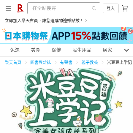
登入
立即加入樂天會員，讓您邊購物邊賺點數！
購物網分類
免運
美食
保健
民生用品
居家
3C
樂天首頁
圖書與雜誌
有聲書
親子教養
米豆豆上学记
天天免運
美食蛋糕
養生保健
民生用品
居家生活
3C家電
運動休閒
親子玩具
女裝
男裝
化妝保養
情趣用品