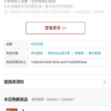
4.故事除了温馨，还带给我们感动
5.文中随处可见的歇后语，能让孩子们学知识。
是一部描写小学生校园生活的儿童文学作品，由冰夫创作。这本书
通过米豆豆的视角，讲述了她在小学四年级时与同学们在学校里发
生的一系列有趣的事情。米豆豆是一个学习成绩优良的女同学，性
查看更多
格强势，担任班上的女班长。书中描述了米豆豆和她的朋友们如何
帮助班上的同学解决各种问题，展现了孩子们的友情、互助和成
长。
品牌
中文在线
商品分類
樂天首頁
樂天Kobo電子書
有聲書
親子教養
商品貨號(SKU)
13d8c0a2-e3dc-3b5b-ae25-7ec284f02eed
退換貨須知
本店熱銷商品
排名期間：2026/8/1 - 2026/8/7