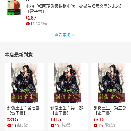
本物【韓國現象級暢銷小說，被譽為韓國文學的未來】
【電子書】
287
$
1
%
(賺
2
點)
查看更多
本店最新到貨
剑傲重生：第七部
剑傲重生：第一部
剑傲重生：第五部
【電子書】
【電子書】
【電子書】
315
315
315
$
$
$
1
%
(賺
3
點)
1
%
(賺
3
點)
1
%
(賺
3
點)