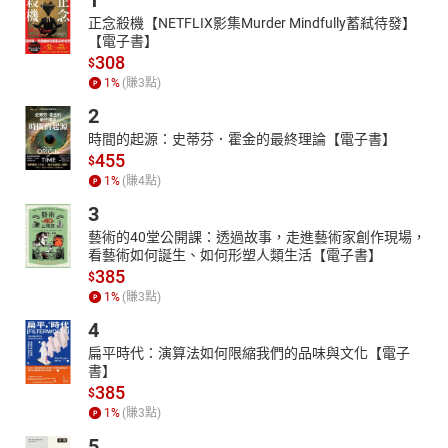
1
正念殺機【NETFLIX影集Murder Mindfully蓄弒待發】
【電子書】
308
$
1
%
(賺
3
點)
2
時間的起源：史蒂芬．霍金的最終理論【電子書】
455
$
1
%
(賺
4
點)
3
藝術的40堂公開課：透過故事，走進藝術家創作現場，
看藝術如何誕生、如何形塑人類生活【電子書】
385
$
1
%
(賺
3
點)
4
扁平時代：演算法如何限縮我們的品味與文化【電子
書】
385
$
1
%
(賺
3
點)
5