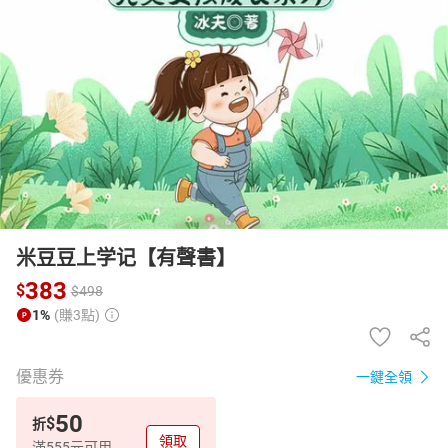
日本購物
電子/紙本書
HOT
米豆豆上学记【有聲書】
383
$
$
498
1%
(賺3點)
優惠券
一鍵全領
50
$
折
領取
滿555元可用