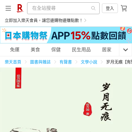
登入
立即加入樂天會員，讓您邊購物邊賺點數！
購物網分類
免運
美食
保健
民生用品
居家
3C
樂天首頁
圖書與雜誌
有聲書
文學小說
岁月无痕【有
天天免運
美食蛋糕
養生保健
民生用品
居家生活
3C家電
運動休閒
親子玩具
女裝
男裝
化妝保養
情趣用品