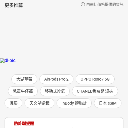
更多推薦
由飛比價格提供的資訊
大湖草莓
AirPods Pro 2
OPPO Reno7 5G
兒童牛仔褲
移動式冷氣
CHANEL香奈兒 短夾
護膝
天文望遠鏡
InBody 體脂計
日本 eSIM
防詐騙提醒