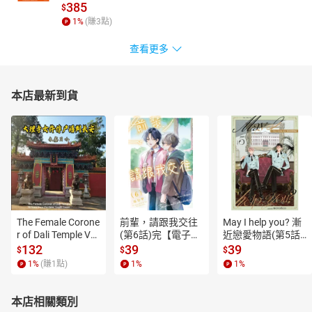
385
$
1
%
(賺
3
點)
查看更多
本店最新到貨
The Female Corone
前輩，請跟我交往
May I help you? 漸
r of Dali Temple Vo
(第6話)完【電子
近戀愛物語(第5話)
l.6【有聲書】
書】
【電子書】
132
39
39
$
$
$
1
%
(賺
1
點)
1
%
1
%
本店相關類別