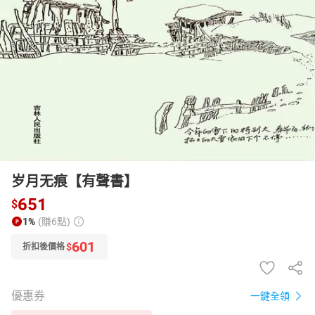
日本購物
電子/紙本書
HOT
岁月无痕【有聲書】
651
$
1%
(賺6點)
601
$
折扣後價格
優惠券
一鍵全領