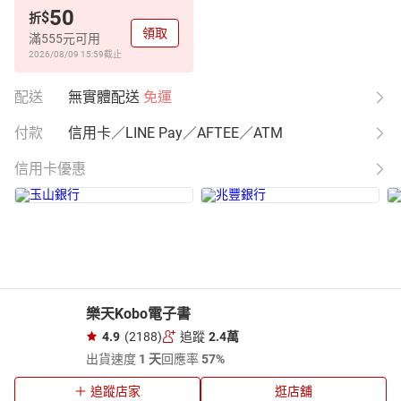
50
$
折
領取
滿555元可用
2026/08/09 15:59
截止
配送
無實體配送
免運
付款
信用卡／LINE Pay／AFTEE／ATM
信用卡優惠
樂天Kobo電子書
4.9
(2188)
追蹤
2.4萬
出貨速度
1 天
回應率
57%
追蹤店家
逛店舖