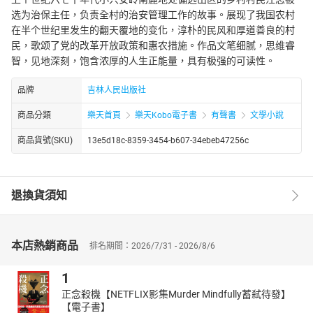
选为治保主任，负责全村的治安管理工作的故事。展现了我国农村
在半个世纪里发生的翻天覆地的变化，淳朴的民风和厚道善良的村
民，歌颂了党的改革开放政策和惠农措施。作品文笔细腻，思维睿
智，见地深刻，饱含浓厚的人生正能量，具有极强的可读性。
品牌
吉林人民出版社
商品分類
樂天首頁
樂天Kobo電子書
有聲書
文學小說
商品貨號(SKU)
13e5d18c-8359-3454-b607-34ebeb47256c
退換貨須知
本店熱銷商品
排名期間：2026/7/31 - 2026/8/6
1
正念殺機【NETFLIX影集Murder Mindfully蓄弒待發】
【電子書】