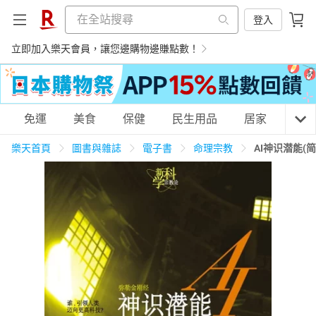
登入
立即加入樂天會員，讓您邊購物邊賺點數！
購物網分類
免運
美食
保健
民生用品
居家
3C
樂天首頁
圖書與雜誌
電子書
命理宗教
AI神识潜能(
天天免運
美食蛋糕
養生保健
民生用品
居家生活
3C家電
運動休閒
親子玩具
女裝
男裝
化妝保養
情趣用品