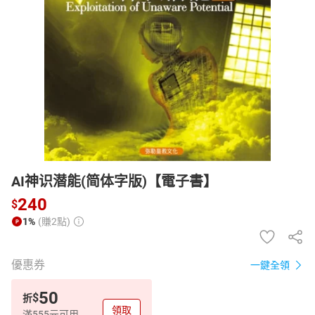
日本購物
電子/紙本書
HOT
AI神识潜能(简体字版)【電子書】
240
$
1%
(賺2點)
優惠券
一鍵全領
50
$
折
領取
滿555元可用