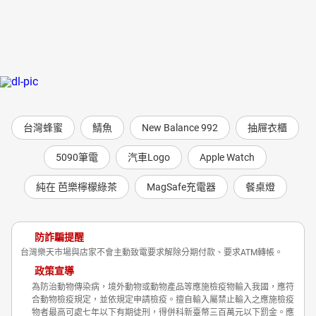
台灣蜂蜜
鯖魚
New Balance 992
抽屜衣櫃
5090筆電
汽車Logo
Apple Watch
純在 芭樂檸檬綠茶
MagSafe充電器
餐桌燈
防詐騙提醒
台灣樂天市場與店家不會主動致電要求解除分期付款、要求ATM轉帳。
政策宣導
為防治動物傳染病，境外動物或動物產品等應施檢疫物輸入我國，應符
合動物檢疫規定，並依規定申請檢疫。擅自輸入屬禁止輸入之應施檢疫
物者最高可處七年以下有期徒刑，得併科新臺幣三百萬元以下罰金。應