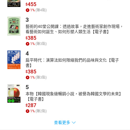
455
$
1
%
(賺
4
點)
3
藝術的40堂公開課：透過故事，走進藝術家創作現場，
看藝術如何誕生、如何形塑人類生活【電子書】
385
$
1
%
(賺
3
點)
4
扁平時代：演算法如何限縮我們的品味與文化【電子
書】
385
$
1
%
(賺
3
點)
5
本物【韓國現象級暢銷小說，被譽為韓國文學的未來】
【電子書】
287
$
1
%
(賺
2
點)
查看更多