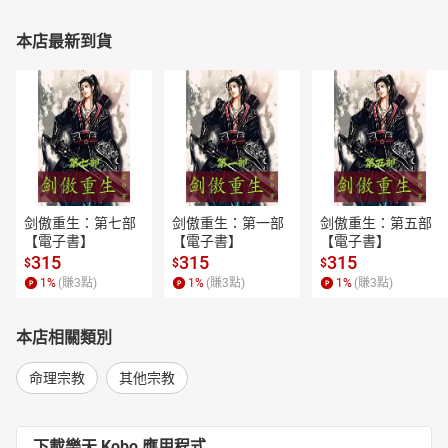
本店最新到貨
剑傲重生：第七部
剑傲重生：第一部
剑傲重生：第五部
【電子書】
【電子書】
【電子書】
315
315
315
$
$
$
1
%
(賺
3
點)
1
%
(賺
3
點)
1
%
(賺
3
點)
本店相關類別
命理宗教
其他宗教
下載樂天 Kobo 應用程式