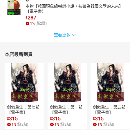
本物【韓國現象級暢銷小說，被譽為韓國文學的未來】
【電子書】
287
$
1
%
(賺
2
點)
查看更多
本店最新到貨
剑傲重生：第七部
剑傲重生：第一部
剑傲重生：第五部
【電子書】
【電子書】
【電子書】
315
315
315
$
$
$
1
%
(賺
3
點)
1
%
(賺
3
點)
1
%
(賺
3
點)