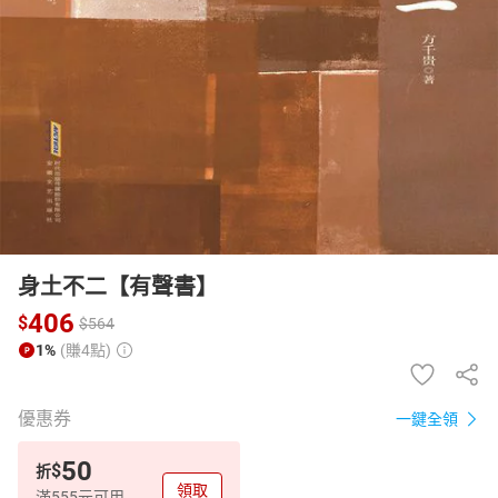
日本購物
電子/紙本書
HOT
身土不二【有聲書】
406
$
$
564
1%
(賺4點)
優惠券
一鍵全領
50
$
折
領取
滿555元可用