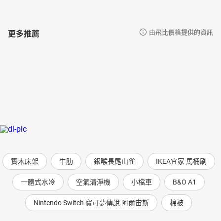
更多推薦
由飛比價格提供的資訊
實木床架
牛肋
銀喉長尾山雀
IKEA宜家 馬桶刷
一體式水冷
空氣清淨機
小檔車
B&O A1
Nintendo Switch 寶可夢傳說 阿爾宙斯
棉被