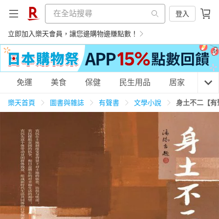
登入
立即加入樂天會員，讓您邊購物邊賺點數！
購物網分類
免運
美食
保健
民生用品
居家
3C
樂天首頁
圖書與雜誌
有聲書
文學小說
身土不二【有
天天免運
美食蛋糕
養生保健
民生用品
居家生活
3C家電
運動休閒
親子玩具
女裝
男裝
化妝保養
情趣用品