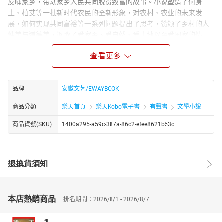
反哺家乡，带动家乡人民共同脱贫致富的故事。小说塑造了何身
土、柏艾等一批新时代农民的全新形象，对农村、农业的未来发
展，如何实现共同富裕等一系列问题提出了思考，赞颂了乡村的人
性美与道德美，讴歌了爱家乡、爱自然、爱土地以至爱国家的情
怀。
查看更多
Author Biograph：
方千贵，原名方谦贵，笔名方煊、瓢虫，为退役军人，籍贯南陵，
毕业于解放军南京政治学院。他创作领域广泛，成果丰硕。发表短
品牌
安徽文艺/EWAYBOOK
篇小说如《按方位角行动》《憨兵王二栓》等，中篇小说《有这样
一群军人》，散文《门前那片映山红》《故乡情思》等，报告文学
商品分類
樂天首頁
樂天Kobo電子書
有聲書
文學小說
《饱蘸艰辛写入生》，还有诸多诗歌、杂文、理论文章及新闻作
商品貨號(SKU)
1400a295-a59c-387a-86c2-efee8621b53c
品，并参与编写电视剧《黄崖洞保卫战》。其首部长篇小说《身土
不二》，以独特视角展现时代故事，备受关注，为文学创作贡献了
诸多佳作 。
退換貨須知
本店熱銷商品
排名期間：2026/8/1 - 2026/8/7