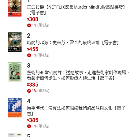
1
正念殺機【NETFLIX影集Murder Mindfully蓄弒待發】
【電子書】
308
$
1
%
(賺
3
點)
2
時間的起源：史蒂芬．霍金的最終理論【電子書】
455
$
1
%
(賺
4
點)
3
藝術的40堂公開課：透過故事，走進藝術家創作現場，
看藝術如何誕生、如何形塑人類生活【電子書】
385
$
1
%
(賺
3
點)
4
扁平時代：演算法如何限縮我們的品味與文化【電子
書】
385
$
1
%
(賺
3
點)
5