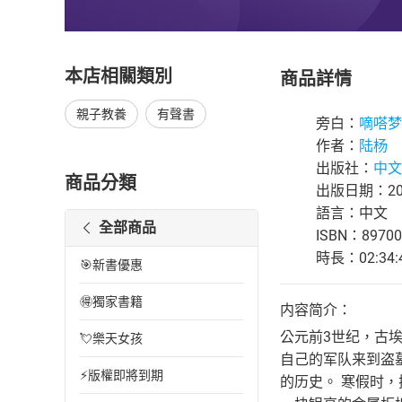
本店相關類別
商品詳情
親子教養
有聲書
旁白：
嘀嗒梦
作者：
陆杨
出版社：
中文
商品分類
出版日期：202
語言：中文
全部商品
ISBN：89700
時長：02:34:
🎯新書優惠
🉐獨家書籍
内容简介：
公元前3世纪，古
💘樂天女孩
自己的军队来到盗
⚡版權即將到期
的历史。 寒假时