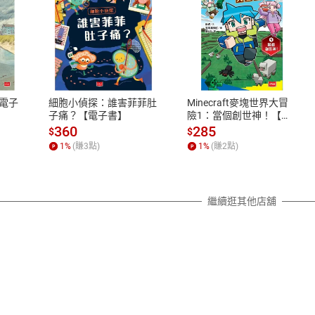
式
退換貨規範
、LINE PAY、AFTEE
本店是否提供消費者保護法七日猶
之權利，遽消費者保護法及通訊交
電子
細胞小偵探：誰害菲菲肚
Minecraft麥塊世界大冒
除權合理例外情事適用準則，依商
子痛？【電子書】
險1：當個創世神！【電
子書】
質各有不同規定。詳細退換貨說明
360
285
$
$
照各商品說明。
1
%
(賺
3
點)
1
%
(賺
2
點)
詳細說明
繼續逛其他店舖