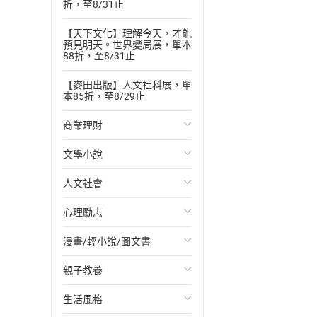
折，至8/31止
【天下文化】理解今天，才能
預見明天。世界變局展，單本
88折，至8/31止
【麥田出版】人文社科展，單
本85折，至8/29止
商業理財
文學小說
投資理財
人文社會
經濟/趨勢
歐美文學
心理勵志
財務/金融
日本文學
國際關係
漫畫/輕小說/圖文書
管理/領導
韓國文學
政治
心靈成長/情緒
親子教養
職場工作術
華文文學
社會科學
人際關係
輕小說
生活風格
成功法
經典文學
台灣/中國歷史
兩性關係
奇幻/科幻
教育現場