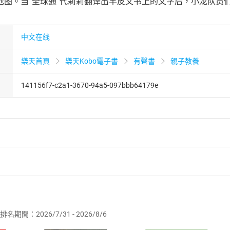
地图。当“全球通”代莉莉翻译出羊皮文书上的文字后，小龙队员
中文在线
樂天首頁
樂天Kobo電子書
有聲書
親子教養
141156f7-c2a1-3670-94a5-097bbb64179e
者保護法
第
19
條第
1
項後段
暨
通訊交易解除權合理例外情事適用
供即為完成之線上服務，經消費者事先同意始提供。」 之商品
排名期間：2026/7/31 - 2026/8/6
訂購本店鋪之商品即代表知悉本店鋪所銷售之商品為電子書，屬
取電子書，不得請求退貨退款。