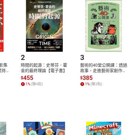
品
放入
購物車
登入
帳號
欲取消訂單或辦理退貨時，請登入樂天市場，並於「我的訂單」
Shopping cart
Login
將依您的申請進行審核，待審核通過後將為您辦理退款事宜。
市場須以整筆訂單為單位進行取消/退貨，恕無法以單支商品取消
如何開始使用？
.選擇閱讀載具
Step2.
2
3
X影集
時間的起源：史蒂芬．霍
藝術的40堂公開課：透過
蓄弒待
金的最終理論【電子書】
故事，走進藝術家創作現
場，看藝術如何誕生、如
455
385
$
$
何形塑人類生活【電子
1
%
(賺
4
點)
1
%
(賺
3
點)
書】