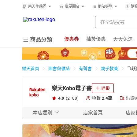
樂天生態圈
我要開店
網站導覽
購
優惠券
抽獎優惠
天天免運
商品分類
飞跃
樂天首頁
圖書與雜誌
有聲書
親子教養
樂天Kobo電子書
追蹤
4.9
(2188)
追蹤
2.4萬
出貨
本店類別
店家首頁
店家