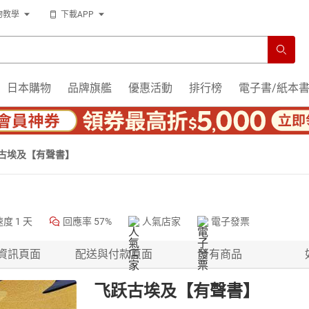
物教學
下載APP
日本購物
品牌旗艦
優惠活動
排行榜
電子書/紙本
古埃及【有聲書】
速度
1 天
回應率
57%
人氣店家
電子發票
資訊頁面
配送與付款頁面
所有商品
飞跃古埃及【有聲書】