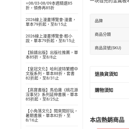
一块锃亮的金属板
⭐08/03-08/09本週精選85
折，領券再85折
2026線上漫畫博覽會-漫畫，
品牌
單本79折起，至8/15止
商品分類
2026線上漫畫博覽會-輕小
說，單本79折起，至8/15止
商品貨號(SKU)
【臉譜出版】出版社推薦，單
本85折，至8/8止
【皇冠文化】哈利波特繁體中
文版系列，單本88折，套書
退換貨須知
82折起，至8/31止
【高寶書版】馬伯庸《桃花源
購物須知
退換貨規定：
沒事兒》系列延伸書展，單本
85折起，至8/25止
(
一
)
依
消費
內容或一經提
【小角落文化】閱來閱好玩，
購書須知
定。
暑期書展，單本82折，至
本店熱銷商品
8/16止
(
二
)
消費者
且已下載
/
存