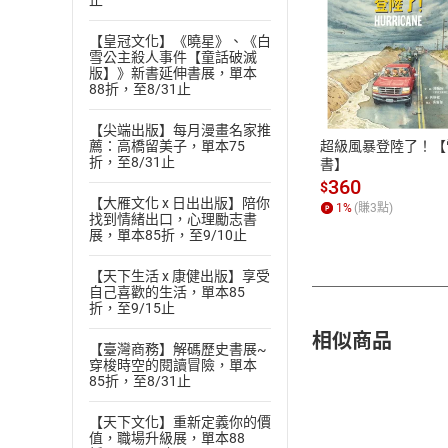
止
【皇冠文化】《曉星》、《白
雪公主殺人事件【童話破滅
付款方
版】》新書延伸書展，單本
88折，至8/31止
ATM轉帳、信用卡
【尖端出版】每月漫畫名家推
超級風暴登陸了！【
薦：高橋留美子，單本75
折，至8/31止
書】
360
$
【大雁文化 x 日出出版】陪你
1
%
(賺
3
點)
找到情緒出口，心理勵志書
展，單本85折，至9/10止
【天下生活 x 康健出版】享受
自己喜歡的生活，單本85
折，至9/15止
相似商品
【臺灣商務】解碼歷史書展~
穿梭時空的閱讀冒險，單本
85折，至8/31止
【天下文化】重新定義你的價
值，職場升級展，單本88