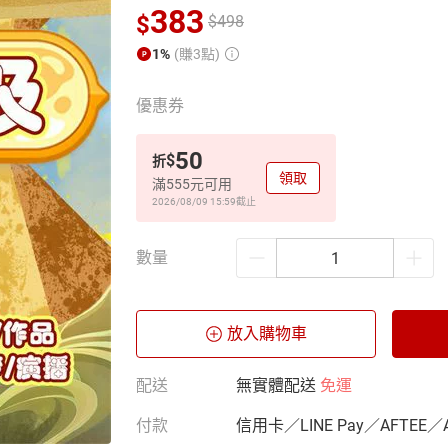
383
$
$
498
1%
(賺3點)
優惠券
50
$
折
領取
滿555元可用
2026/08/09 15:59
截止
數量
放入購物車
配送
無實體配送
免運
付款
信用卡／LINE Pay／AFTEE／