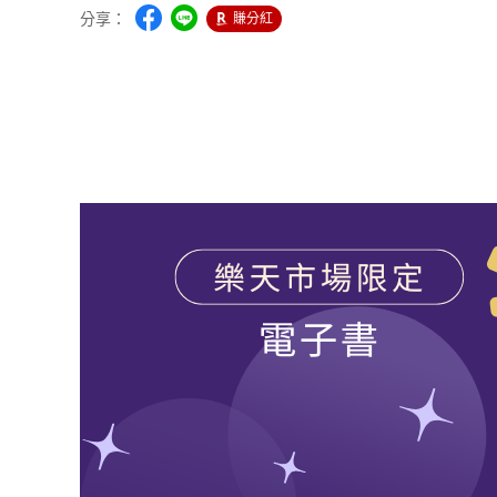
分享：
賺分紅