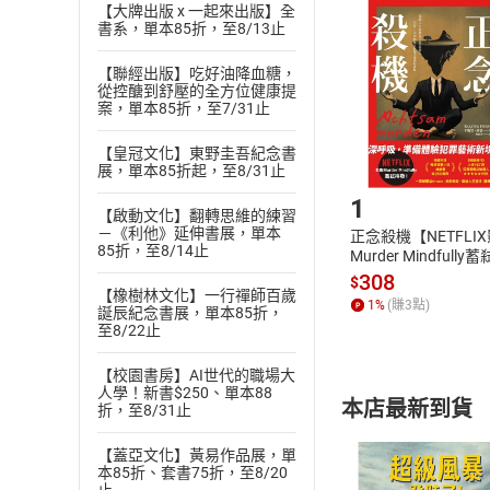
挑選
商
【大牌出版 x 一起來出版】全
書系，單本85折，至8/13止
退貨方式：您
Choose
貨」，本店鋪
【聯經出版】吃好油降血糖，
請注意，樂天
從控醣到舒壓的全方位健康提
購書後，
案，單本85折，至7/31止
【皇冠文化】東野圭吾紀念書
Step1
展，單本85折起，至8/31止
1
【啟動文化】翻轉思維的練習
－《利他》延伸書展，單本
正念殺機【NETFLI
85折，至8/14止
Murder Mindfully
發】【電子書】
308
$
【橡樹林文化】一行禪師百歲
1
%
(賺
3
點)
誕辰紀念書展，單本85折，
至8/22止
【校園書房】AI世代的職場大
人學！新書$250、單本88
本店最新到貨
折，至8/31止
【蓋亞文化】黃易作品展，單
本85折、套書75折，至8/20