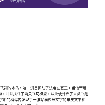
够飞翔的木鸟。这一消息惊动了法老左塞王，当他带着
物，并且找到了两只飞鸟模型，从此便开启了人类飞翔
金字塔的棺椁内发现了一张写满楔形文字的羊皮文书和