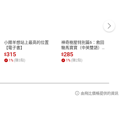
客服資訊
豫期
服務時間：週一到週五 10:00-12:00、
易解
13:00-17:00 (國定假日及例假日休息)
小羱羊想站上最高的位置
神奇樹屋特別篇6：救回
少年
品性
客服電話：0080-1857077
【電子書】
駱馬寶寶（中英雙語）
救世
【電子書】
【電
請參
客服信箱：
聯絡店家
315
285
36
$
$
$
1
%
(賺
3
點)
1
%
(賺
2
點)
1
%
由飛比價格提供的資訊