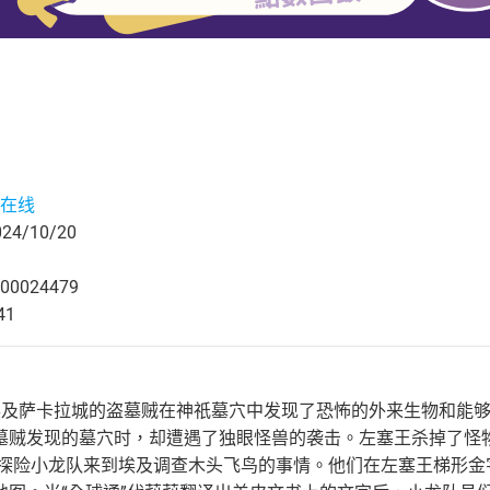
在线
4/10/20
00024479
41
埃及萨卡拉城的盗墓贼在神祇墓穴中发现了恐怖的外来生物和能
墓贼发现的墓穴时，却遭遇了独眼怪兽的袭击。左塞王杀掉了怪
，探险小龙队来到埃及调查木头飞鸟的事情。他们在左塞王梯形