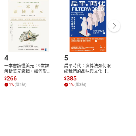
付款
方式
完成
訂單
中點選「瀏覽訂單明細」
>
「申請取消訂單
/
退
Payment
Complete
/退貨。
登入帳號，下載書籍後看書
4
5
6
一本書讀懂美元：9堂課
扁平時代：演算法如何限
本物
解析美元邏輯，如何影響
縮我們的品味與文化【電
說，
全球經濟和每個人的投資
子書】
來】
266
385
28
$
$
$
【電子書】
1
%
(賺
2
點)
1
%
(賺
3
點)
1
%