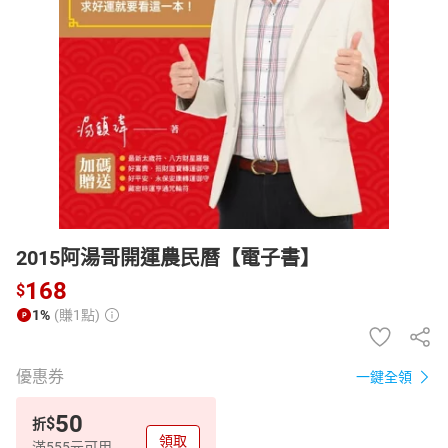
日本購物
電子/紙本書
HOT
2015阿湯哥開運農民曆【電子書】
168
$
1%
(賺1點)
優惠券
一鍵全領
50
$
折
領取
滿555元可用