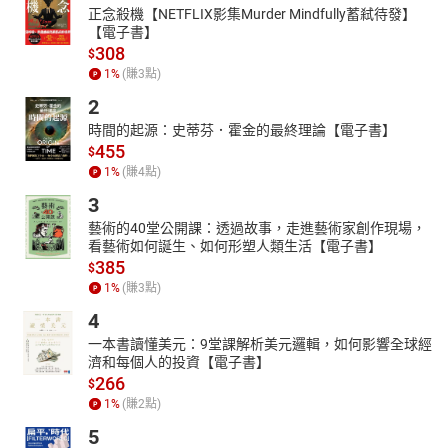
正念殺機【NETFLIX影集Murder Mindfully蓄弒待發】
【電子書】
308
$
1
%
(賺
3
點)
2
時間的起源：史蒂芬．霍金的最終理論【電子書】
455
$
1
%
(賺
4
點)
3
藝術的40堂公開課：透過故事，走進藝術家創作現場，
看藝術如何誕生、如何形塑人類生活【電子書】
385
$
1
%
(賺
3
點)
4
一本書讀懂美元：9堂課解析美元邏輯，如何影響全球經
濟和每個人的投資【電子書】
266
$
1
%
(賺
2
點)
5