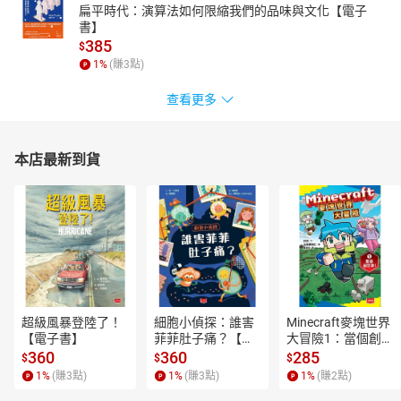
扁平時代：演算法如何限縮我們的品味與文化【電子
書】
385
$
1
%
(賺
3
點)
查看更多
本店最新到貨
超級風暴登陸了！
細胞小偵探：誰害
Minecraft麥塊世界
【電子書】
菲菲肚子痛？【電
大冒險1：當個創世
子書】
神！【電子書】
360
360
285
$
$
$
1
%
(賺
3
點)
1
%
(賺
3
點)
1
%
(賺
2
點)