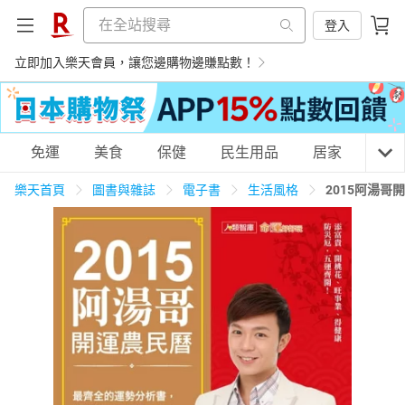
登入
立即加入樂天會員，讓您邊購物邊賺點數！
購物網分類
免運
美食
保健
民生用品
居家
3C
樂天首頁
圖書與雜誌
電子書
生活風格
2015阿湯
天天免運
美食蛋糕
養生保健
民生用品
居家生活
3C家電
運動休閒
親子玩具
女裝
男裝
化妝保養
情趣用品