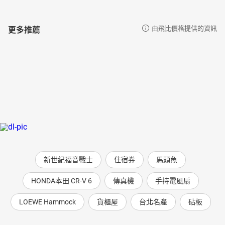
更多推薦
由飛比價格提供的資訊
新世紀福音戰士
住宿券
馬頭魚
HONDA本田 CR-V 6
傳真機
手持電風扇
LOEWE Hammock
貨櫃屋
台北名產
砧板