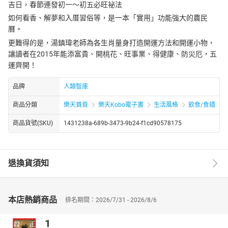
吉日，春節連發初一～初五必旺祕法
如何看香、解夢和入厝習俗等，是一本「實用」功能強大的農民
曆。
更難得的是，湯鎮瑋老師為各生肖量身打造開運方法和開運小物，
讓讀者在2015年能添富貴、開桃花、旺事業、得健康、防災厄，五
運齊開！
品牌
人類智庫
商品分類
樂天首頁
樂天Kobo電子書
生活風格
飲食/食譜
商品貨號(SKU)
1431238a-689b-3473-9b24-f1cd90578175
退換貨須知
本店熱銷商品
排名期間：2026/7/31 - 2026/8/6
1