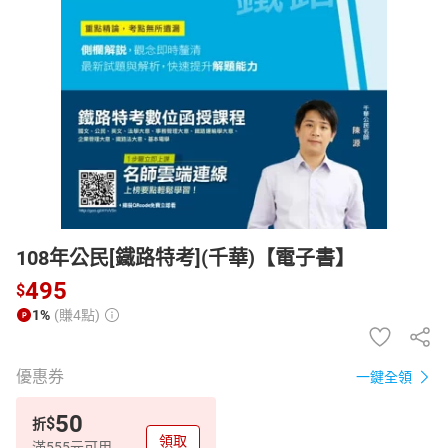
日本購物
電子/紙本書
HOT
108年公民[鐵路特考](千華)【電子書】
495
$
1%
(賺4點)
優惠券
一鍵全領
50
$
折
領取
滿555元可用