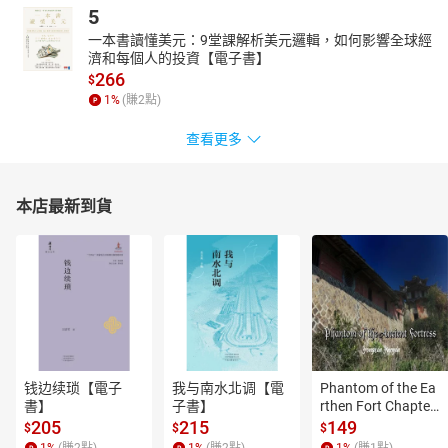
5
一本書讀懂美元：9堂課解析美元邏輯，如何影響全球經
濟和每個人的投資【電子書】
266
$
1
%
(賺
2
點)
查看更多
本店最新到貨
钱边续琐【電子
我与南水北调【電
Phantom of the Ea
書】
子書】
rthen Fort Chapter
 4【有聲書】
205
215
149
$
$
$