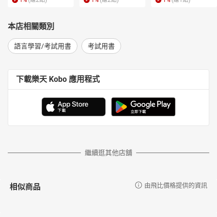
1
%
(賺
2
點)
1
%
(賺
2
點)
1
%
(賺
1
點)
本店相關類別
語言學習/考試用書
考試用書
下載樂天 Kobo 應用程式
繼續逛其他店舖
相似商品
由飛比價格提供的資訊