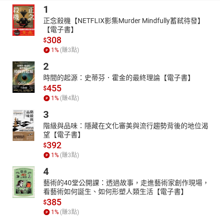
理解考試的重點與脈絡，如此一來，在考場上更能得心應手，輕鬆
1
制霸考場！
正念殺機【NETFLIX影集Murder Mindfully蓄弒待發】
【電子書】
308
$
1
%
(賺
3
點)
2
時間的起源：史蒂芬．霍金的最終理論【電子書】
455
$
1
%
(賺
4
點)
3
階級與品味：隱藏在文化審美與流行趨勢背後的地位渴
望【電子書】
392
$
1
%
(賺
3
點)
4
藝術的40堂公開課：透過故事，走進藝術家創作現場，
看藝術如何誕生、如何形塑人類生活【電子書】
385
$
1
%
(賺
3
點)