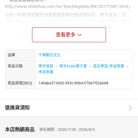
http://www.chienhua.com.tw/TeachingAids/BN/2D171081.html」
公民一科原本就屬於涵蓋範圍最廣的通識性科目，舉凡政治、法
律、經濟、社會、兩岸與國際議題皆可能是命題出處，近年出題難
題逐漸提昇，命題已不侷限於課本，漸有結合時事新聞的傾向，特
查看更多
別是與法律相關的政治或社會事件。試題多以基礎題目，加以法規
修正題、圖表題或時事題組成，記憶背誦題型仍屬大宗。
本書的特色如下：
品牌
千華數位文化
◎學習地圖、重點精論，照亮你的學習之路
各章附有學習地圖可讓你按圖索驥，一望即知本章架構；重點精論
商品分類
樂天首頁
樂天Kobo電子書
語言學習/考試用書
則是將必考重點精華濃縮整理，打通你的學習思路，你可以輕鬆架
考試用書
構起易讀好記，建立清晰的觀念，進而掌握考試命題方向，而達事
商品貨號(SKU)
146eba57-6fd3-393c-90bd-570e7f55ab68
半功倍之效。
◎側欄解說，提供你重點觀念即時釐清
除了前面的學習地圖、重點精論的課文內容外，我們將一些時事或
補充資料以小視窗的方式列出，讓你除了課文的吸收，對於延伸的
退換貨須知
出題方向也能有十足把握。
◎最新試題與解析，快速提升解題能力
本書最新試題與解析，每一題都有詳細解析，你只需多加演練，將
本店熱銷商品
排名期間：2026/7/30 - 2026/8/5
錯誤的題目細心訂正，必能快速提升解題能力，藉由大量的試題來