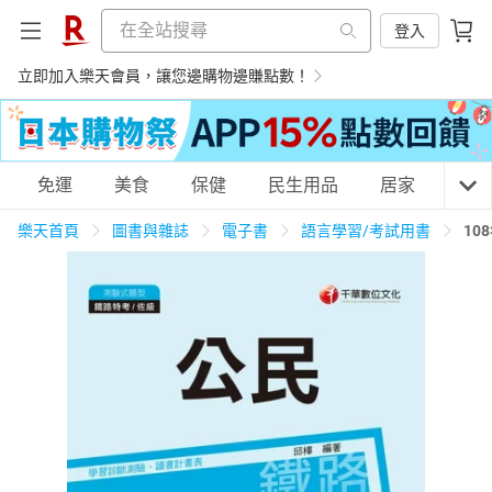
登入
立即加入樂天會員，讓您邊購物邊賺點數！
購物網分類
免運
美食
保健
民生用品
居家
3C
樂天首頁
圖書與雜誌
電子書
語言學習/考試用書
10
天天免運
美食蛋糕
養生保健
民生用品
居家生活
3C家電
運動休閒
親子玩具
女裝
男裝
化妝保養
情趣用品