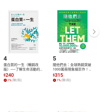
非以有形媒介提供之數位內容，消費者同意若訂購後
付款
方式
完成
訂單
中點選「瀏覽訂單明細」
>
「申請取消訂單
/
退
Payment
Complete
/退貨。
登入帳號，下載書籍後看書
4
5
6
蛋白質的一生（暢銷改
隨他們去：全球熱銷突破
理當
版）──了解生命活動的
1000萬冊現象級巨作！
快樂
秘密，讀懂生命科學的第
改變千萬人命運的心理技
理解
240
315
30
$
$
$
一本書【電子書】
巧【附放下執念明信片
慮、
1
%
(賺
2
點)
1
%
(賺
3
點)
1
%
圖】【電子書】
書】