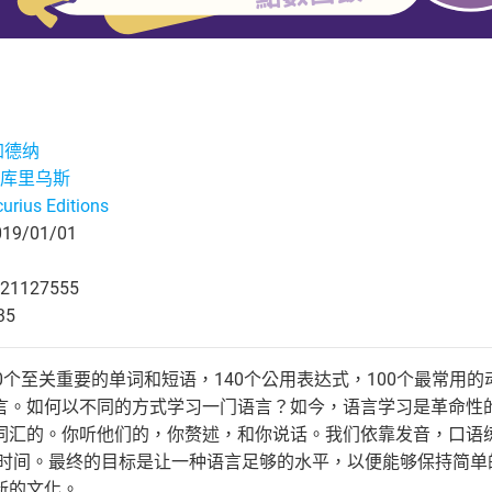
加德纳
库里乌斯
urius Editions
9/01/01
21127555
35
0个至关重要的单词和短语，140个公用表达式，100个最常用的
言。如何以不同的方式学习一门语言？如今，语言学习是革命性
词汇的。你听他们的，你赘述，和你说话。我们依靠发音，口语
％的时间。最终的目标是让一种语言足够的水平，以便能够保持简
新的文化。