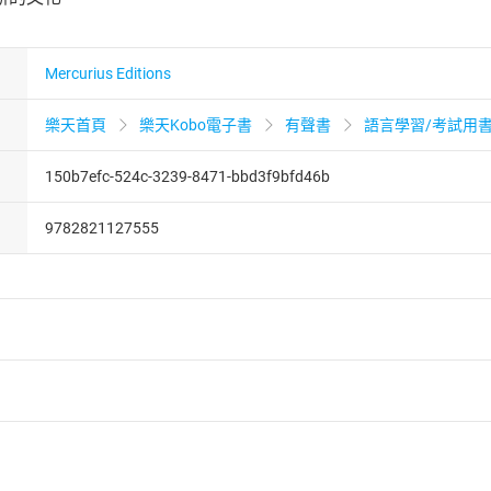
Mercurius Editions
樂天首頁
樂天Kobo電子書
有聲書
語言學習/考試用
150b7efc-524c-3239-8471-bbd3f9bfd46b
9782821127555
者保護法
第
19
條第
1
項後段
暨
通訊交易解除權合理例外情事適用
供即為完成之線上服務，經消費者事先同意始提供。」 之商品