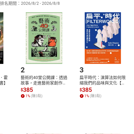
排名期間：2026/8/2 - 2026/8/8
訂購本店鋪之商品即代表知悉本店鋪所銷售之商品為電子書，屬
取電子書，不得請求退貨退款。
品
放入
購物車
登入
帳號
欲取消訂單或辦理退貨時，請登入樂天市場，並於「我的訂單」
Shopping cart
Login
將依您的申請進行審核，待審核通過後將為您辦理退款事宜。
市場須以整筆訂單為單位進行取消/退貨，恕無法以單支商品取消
如何開始使用？
.選擇閱讀載具
Step2.
2
3
．霍
藝術的40堂公開課：透過
扁平時代：演算法如何限
書】
故事，走進藝術家創作現
縮我們的品味與文化【電
場，看藝術如何誕生、如
子書】
385
385
$
$
何形塑人類生活【電子
1
%
(賺
3
點)
1
%
(賺
3
點)
書】