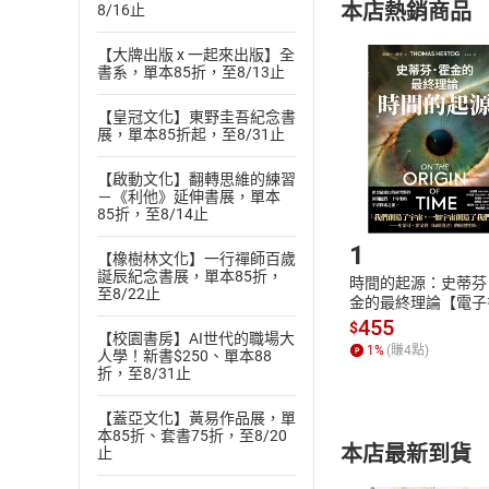
本店熱銷商品
8/16止
(
二
)
消費者
且已下載
/
存
【大牌出版 x 一起來出版】全
挑選
商
書系，單本85折，至8/13止
退貨方式：您
Choose
貨」，本店鋪
【皇冠文化】東野圭吾紀念書
請注意，樂天
展，單本85折起，至8/31止
購書後，
【啟動文化】翻轉思維的練習
－《利他》延伸書展，單本
Step1
85折，至8/14止
1
【橡樹林文化】一行禪師百歲
誕辰紀念書展，單本85折，
時間的起源：史蒂芬
至8/22止
金的最終理論【電子
455
$
【校園書房】AI世代的職場大
1
%
(賺
4
點)
人學！新書$250、單本88
折，至8/31止
【蓋亞文化】黃易作品展，單
本85折、套書75折，至8/20
本店最新到貨
止