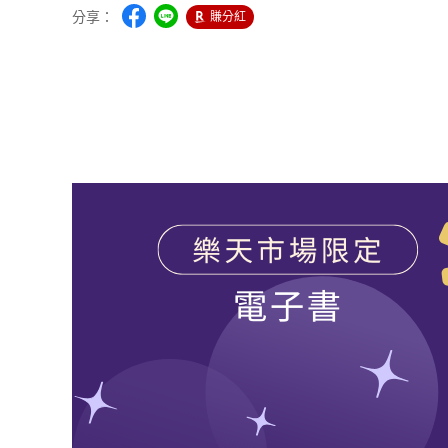
分享：
賺分紅