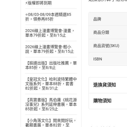
⚡版權即將到期
⭐08/03-08/09本週精選85
品牌
折，領券再85折
2026線上漫畫博覽會-漫畫，
商品分類
單本79折起，至8/15止
商品貨號(SKU)
2026線上漫畫博覽會-輕小
說，單本79折起，至8/15止
ISBN
【臉譜出版】出版社推薦，單
本85折，至8/8止
【皇冠文化】哈利波特繁體中
文版系列，單本88折，套書
退換貨須知
82折起，至8/31止
【高寶書版】馬伯庸《桃花源
購物須知
退換貨規定：
沒事兒》系列延伸書展，單本
85折起，至8/25止
(
一
)
依
消費
內容或一經提
【小角落文化】閱來閱好玩，
購書須知
定。
暑期書展，單本82折，至