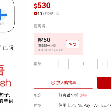
530
$
1%
(賺5點)
優惠券
50
$
折
領取
滿555元可用
2026/08/09 15:59
截止
數量
放入購物車
配送
無實體配送
免運
付款
信用卡／LINE Pay／AFTEE／