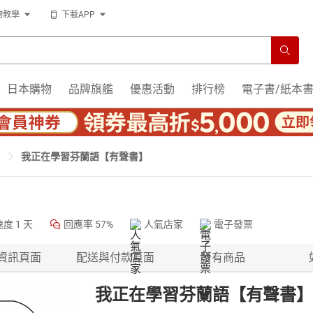
物教學
下載APP
日本購物
品牌旗艦
優惠活動
排行榜
電子書/紙本
我正在學習芬蘭語【有聲書】
速度
1 天
回應率
57%
人氣店家
電子發票
資訊頁面
配送與付款頁面
所有商品
我正在學習芬蘭語【有聲書】