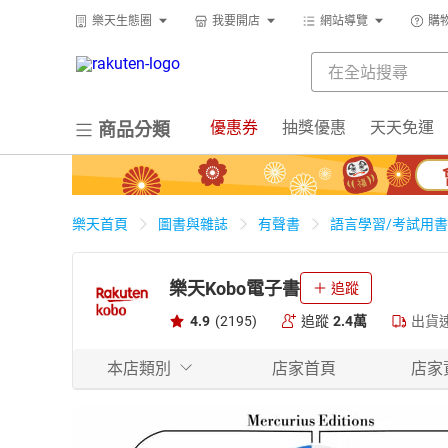
樂天生態圈
我要開店
網站導覽
購
優惠券
抽獎優惠
天天免運
商品分類
樂天首頁
圖書與雜誌
有聲書
語言學習/考試用書
樂天Kobo電子書
追蹤
4.9
(2195)
追蹤
2.4萬
出貨
本店類別
店家首頁
店家