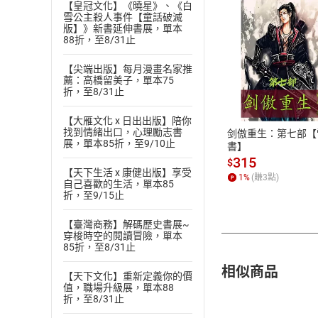
【皇冠文化】《曉星》、《白
雪公主殺人事件【童話破滅
版】》新書延伸書展，單本
88折，至8/31止
【尖端出版】每月漫畫名家推
付款方
薦：高橋留美子，單本75
折，至8/31止
ATM轉帳、信用卡
【大雁文化 x 日出出版】陪你
找到情緒出口，心理勵志書
剑傲重生：第七部【
展，單本85折，至9/10止
書】
315
$
【天下生活 x 康健出版】享受
1
%
(賺
3
點)
自己喜歡的生活，單本85
折，至9/15止
【臺灣商務】解碼歷史書展~
穿梭時空的閱讀冒險，單本
85折，至8/31止
相似商品
【天下文化】重新定義你的價
值，職場升級展，單本88
折，至8/31止