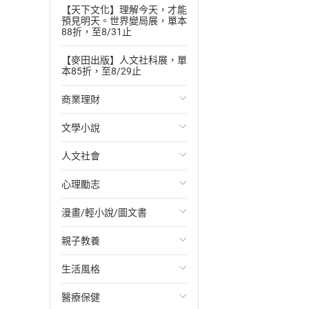
【天下文化】理解今天，才能
預見明天。世界變局展，單本
88折，至8/31止
【麥田出版】人文社科展，單
本85折，至8/29止
商業理財
文學小說
投資理財
人文社會
經濟/趨勢
歐美文學
心理勵志
財務/金融
日本文學
國際關係
漫畫/輕小說/圖文書
管理/領導
韓國文學
政治
心靈成長/情緒
親子教養
職場工作術
華文文學
社會科學
人際關係
輕小說
生活風格
成功法
經典文學
台灣/中國歷史
兩性關係
奇幻/科幻
教育現場
醫療保健
行銷/廣告
成長/家庭生活小說
日/韓歷史
心理學
愛情故事
兒童文學/故事
飲食/食譜