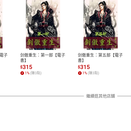
式
退換貨規範
、LINE PAY、AFTEE
本店是否提供消費者保護法七日猶
之權利，遽消費者保護法及通訊交
電子
剑傲重生：第一部【電子
剑傲重生：第五部【電子
除權合理例外情事適用準則，依商
書】
書】
質各有不同規定。詳細退換貨說明
315
315
$
$
照各商品說明。
1
%
(賺
3
點)
1
%
(賺
3
點)
詳細說明
繼續逛其他店舖