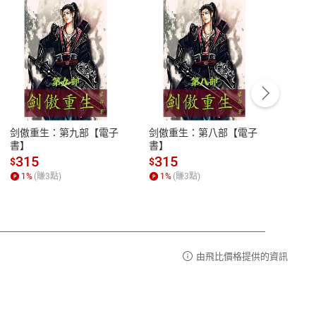
客服資訊
豫期
服務時間：週一到週五 10:00-12:00、
易解
13:00-17:00 (國定假日及例假日休息)
剑傲重生：第九部【電子
剑傲重生：第八部【電子
潜水史
品性
客服電話：0080-1857077
書】
書】
andari
al) Sc
請參
客服信箱：
聯絡店家
315
315
13
$
$
$
r【電
1
%
(賺
3
點)
1
%
(賺
3
點)
1
%
由飛比價格提供的資訊