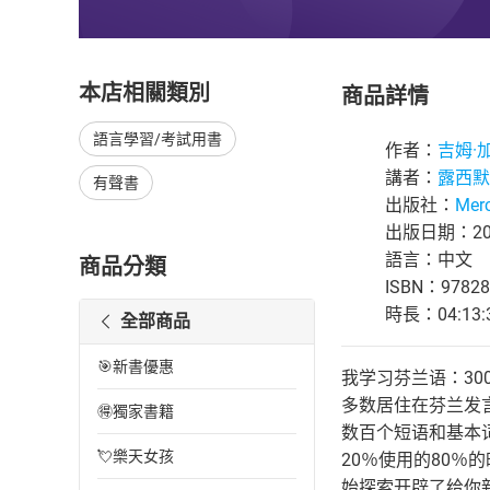
本店相關類別
商品詳情
語言學習/考試用書
作者：
吉姆·
講者：
露西默
有聲書
出版社：
Merc
出版日期：201
語言：中文
商品分類
ISBN：97828
時長：04:13:
全部商品
🎯新書優惠
我学习芬兰语：30
多数居住在芬兰发
🉐獨家書籍
数百个短语和基本
💘樂天女孩
20％使用的80
始探索开辟了给你