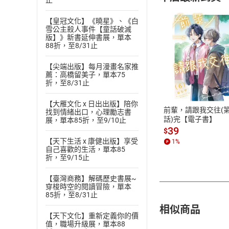
止
【皇冠文化】《曉星》、《白
雪公主殺人事件【童話破滅
版】》新書延伸書展，單本
88折，至8/31止
【尖端出版】每月漫畫名家推
付款方
薦：高橋留美子，單本75
折，至8/31止
ATM轉帳、信用卡
【大雁文化 x 日出出版】陪你
前輩，請跟我交往(第
找到情緒出口，心理勵志書
話)完【電子書】
展，單本85折，至9/10止
39
$
【天下生活 x 康健出版】享受
1
%
自己喜歡的生活，單本85
折，至9/15止
【臺灣商務】解碼歷史書展~
穿梭時空的閱讀冒險，單本
85折，至8/31止
相似商品
【天下文化】重新定義你的價
值，職場升級展，單本88