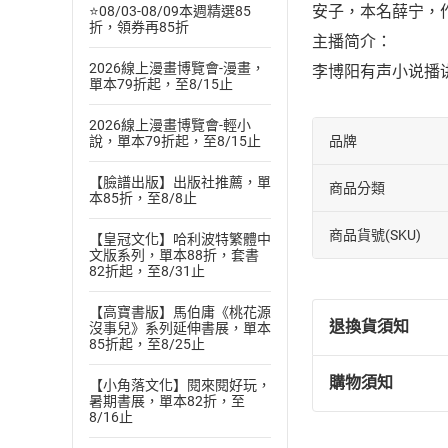
安子，本名薛宁，
⭐08/03-08/09本週精選85
折，領券再85折
主播简介：
2026線上漫畫博覽會-漫畫，
李博阳有声小说播
單本79折起，至8/15止
2026線上漫畫博覽會-輕小
品牌
說，單本79折起，至8/15止
【臉譜出版】出版社推薦，單
商品分類
本85折，至8/8止
商品貨號(SKU)
【皇冠文化】哈利波特繁體中
文版系列，單本88折，套書
82折起，至8/31止
【高寶書版】馬伯庸《桃花源
退換貨須知
沒事兒》系列延伸書展，單本
85折起，至8/25止
購物須知
【小角落文化】閱來閱好玩，
退換貨規定：
暑期書展，單本82折，至
(
一
)
依
消費
8/16止
內容或一經提