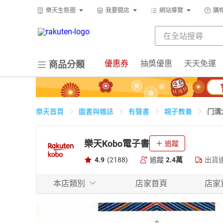
樂天生態圈
我要開店
網站導覽
購
優惠券
抽獎優惠
天天免運
商品分類
门清
樂天首頁
圖書與雜誌
有聲書
親子教養
樂天Kobo電子書
追蹤
4.9
(2188)
追蹤
2.4萬
出貨
本店類別
店家首頁
店家