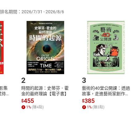
排名期間：2026/7/31 - 2026/8/6
訂購本店鋪之商品即代表知悉本店鋪所銷售之商品為電子書，屬
取電子書，不得請求退貨退款。
品
放入
購物車
登入
帳號
欲取消訂單或辦理退貨時，請登入樂天市場，並於「我的訂單」
Shopping cart
Login
將依您的申請進行審核，待審核通過後將為您辦理退款事宜。
市場須以整筆訂單為單位進行取消/退貨，恕無法以單支商品取消
如何開始使用？
.選擇閱讀載具
Step2.
2
3
X影集
時間的起源：史蒂芬．霍
藝術的40堂公開課：透過
蓄弒待
金的最終理論【電子書】
故事，走進藝術家創作現
場，看藝術如何誕生、如
455
385
$
$
何形塑人類生活【電子
1
%
(賺
4
點)
1
%
(賺
3
點)
書】