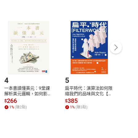
非以有形媒介提供之數位內容，消費者同意若訂購後
付款
方式
完成
訂單
中點選「瀏覽訂單明細」
>
「申請取消訂單
/
退
Payment
Complete
/退貨。
登入帳號，下載書籍後看書
4
5
6
一本書讀懂美元：9堂課
扁平時代：演算法如何限
本物
解析美元邏輯，如何影響
縮我們的品味與文化【電
說，
全球經濟和每個人的投資
子書】
來】
266
385
28
$
$
$
【電子書】
1
%
(賺
2
點)
1
%
(賺
3
點)
1
%