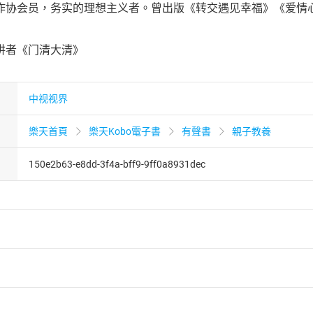
作协会员，务实的理想主义者。曾出版《转交遇见幸福》《爱情
讲者《门清大清》
中视视界
樂天首頁
樂天Kobo電子書
有聲書
親子教養
150e2b63-e8dd-3f4a-bff9-9ff0a8931dec
者保護法
第
19
條第
1
項後段
暨
通訊交易解除權合理例外情事適用
供即為完成之線上服務，經消費者事先同意始提供。」 之商品