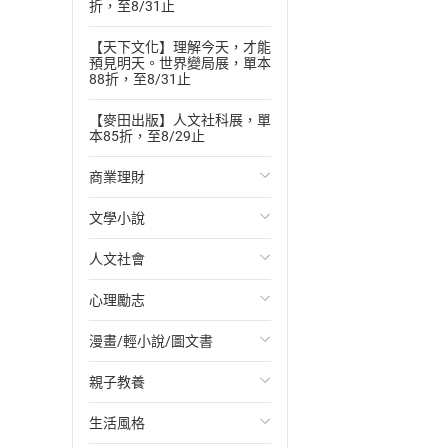
折，至8/31止
【天下文化】理解今天，才能
預見明天。世界變局展，單本
88折，至8/31止
【麥田出版】人文社科展，單
本85折，至8/29止
商業理財
文學小說
投資理財
人文社會
經濟/趨勢
歐美文學
心理勵志
財務/金融
日本文學
國際關係
漫畫/輕小說/圖文書
管理/領導
韓國文學
政治
心靈成長/情緒
親子教養
職場工作術
華文文學
社會科學
人際關係
輕小說
生活風格
成功法
經典文學
台灣/中國歷史
兩性關係
奇幻/科幻
教育現場