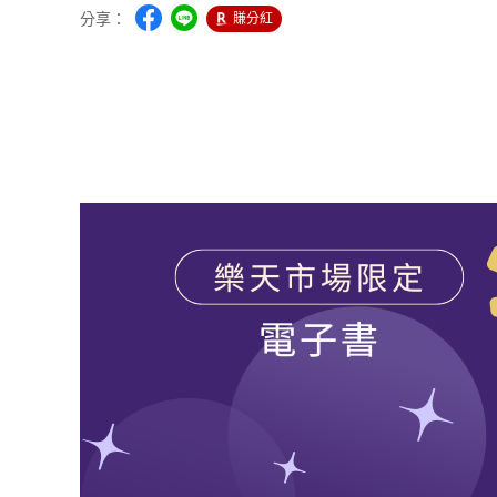
分享：
賺分紅