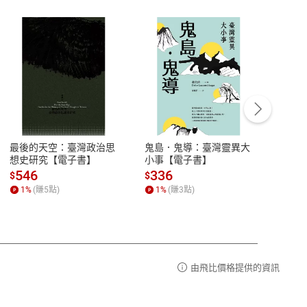
客服資訊
豫期
服務時間：週一到週五 10:00-12:00、
易解
13:00-17:00 (國定假日及例假日休息)
最後的天空：臺灣政治思
鬼島．鬼導：臺灣靈異大
中西
品性
客服電話：0080-1857077
想史研究【電子書】
小事【電子書】
子書
請參
客服信箱：
聯絡店家
546
336
32
$
$
$
1
%
(賺
5
點)
1
%
(賺
3
點)
1
%
由飛比價格提供的資訊