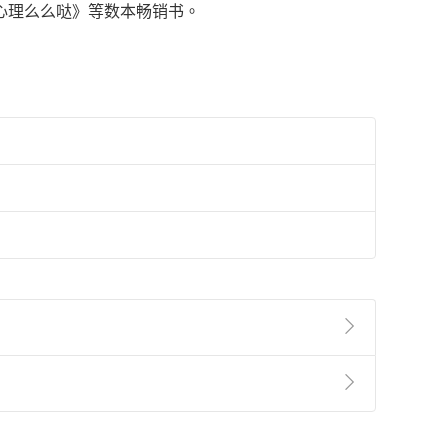
心理么么哒》等数本畅销书。
準則
第
2
條第
5
款之規定，「非以有形媒介提供之數位
，不適用消保法第
19
條第
1
項七日內無條件退貨之規