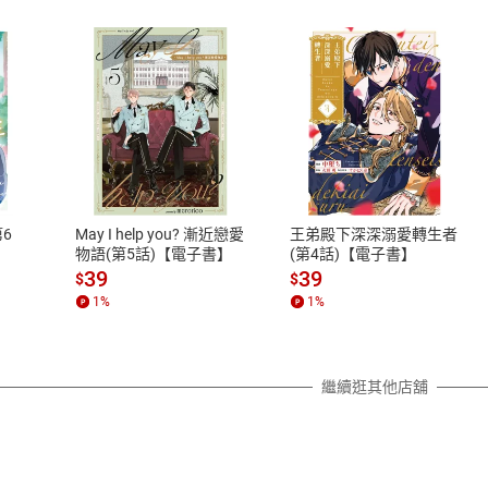
式
退換貨規範
、LINE PAY、AFTEE
本店是否提供消費者保護法七日猶
之權利，遽消費者保護法及通訊交
6
May I help you? 漸近戀愛
王弟殿下深深溺愛轉生者
除權合理例外情事適用準則，依商
物語(第5話)【電子書】
(第4話)【電子書】
質各有不同規定。詳細退換貨說明
39
39
$
$
照各商品說明。
1
%
1
%
詳細說明
繼續逛其他店舖