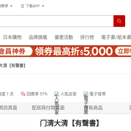
物教學
下載APP
日本購物
品牌旗艦
優惠活動
排行榜
電子書/紙本
大清【有聲書】
速度
1 天
回應率
57%
人氣店家
電子發票
資訊頁面
配送與付款頁面
所有商品
门清大清【有聲書】