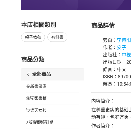
本店相關類別
商品詳情
親子教養
有聲書
旁白：
李博阳
作者：
安子
出版社：
中视
商品分類
出版日期：202
語言：中文
全部商品
ISBN：89700
時長：10:54:
🎯新書優惠
🉐獨家書籍
内容简介：
在尊重史实的基础
💘樂天女孩
动有趣、包罗万象
⚡版權即將到期
作者简介：