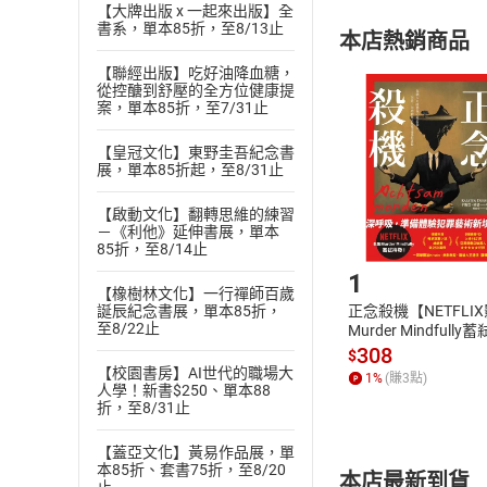
【大牌出版 x 一起來出版】全
購書須知
定。
書系，單本85折，至8/13止
本店熱銷商品
(
二
)
消費者
【聯經出版】吃好油降血糖，
且已下載
/
存
挑選
商
從控醣到舒壓的全方位健康提
退貨方式：您
案，單本85折，至7/31止
Choose
貨」，本店鋪
【皇冠文化】東野圭吾紀念書
請注意，樂天
展，單本85折起，至8/31止
購書後，
【啟動文化】翻轉思維的練習
－《利他》延伸書展，單本
Step1
85折，至8/14止
1
【橡樹林文化】一行禪師百歲
正念殺機【NETFLI
誕辰紀念書展，單本85折，
至8/22止
Murder Mindfully
發】【電子書】
308
$
【校園書房】AI世代的職場大
1
%
(賺
3
點)
人學！新書$250、單本88
折，至8/31止
【蓋亞文化】黃易作品展，單
本85折、套書75折，至8/20
本店最新到貨