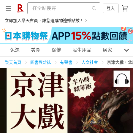
登入
立即加入樂天會員，讓您邊購物邊賺點數！
購物網分類
免運
美食
保健
民生用品
居家
3C
樂天首頁
圖書與雜誌
有聲書
人文社會
京津大戲，北
天天免運
美食蛋糕
養生保健
民生用品
居家生活
3C家電
運動休閒
親子玩具
女裝
男裝
化妝保養
情趣用品