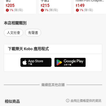
書】
子書】
rthen Fort Chapter
 4【有聲書】
205
215
149
$
$
$
1
%
(賺
2
點)
1
%
(賺
2
點)
1
%
(賺
1
點)
本店相關類別
人文社會
有聲書
下載樂天 Kobo 應用程式
繼續逛其他店舖
相似商品
由飛比價格提供的資訊