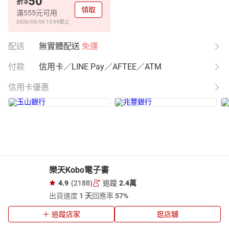
50
$
折
領取
滿555元可用
2026/08/09 15:59
截止
配送
無實體配送
免運
付款
信用卡／LINE Pay／AFTEE／ATM
信用卡優惠
樂天Kobo電子書
4.9
(2188)
追蹤
2.4萬
出貨速度
1 天
回應率
57%
追蹤店家
逛店舖