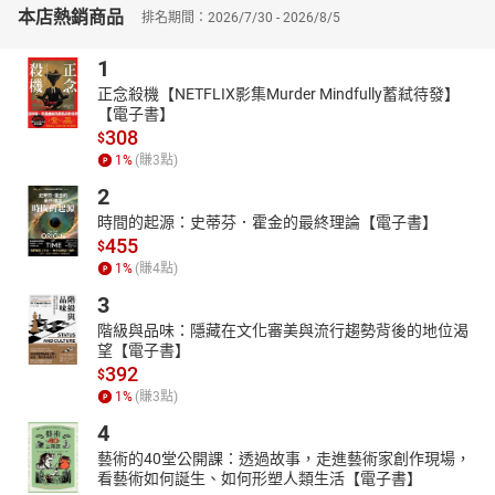
「評古論今」的新意，採納名宿呂海寰的建議，改稱「評劇」。
本店熱銷商品
排名期間：2026/7/30 - 2026/8/5
▶北京曲劇的誕生與發展
北京曲劇是1950年代初，由以魏喜奎為首的一代知名老藝人創立的
1
一個新興劇種，是唯一在北京這塊土地上誕生的北京地方戲曲劇
正念殺機【NETFLIX影集Murder Mindfully蓄弒待發】
種。它誕生之初名為曲藝劇，後來經過著名劇作家老舍先生的建
【電子書】
議，改名為「北京曲藝」。
308
$
北京曲劇通常取材於清代及近現代北京人的生活，以京味音韻為依
1
%
(賺
3
點)
託，單弦牌子曲等代表京味特點的唱腔為基調，賦予道白和樸實的
2
表演，一切根植於北京，土生土長。老舍先生稱它「是用曲牌演唱
時間的起源：史蒂芬．霍金的最終理論【電子書】
的小歌劇」，後人則讚譽為「21世紀中國本土的音樂劇」。
455
$
▶北方崑曲與西路評劇的起源與演變
1
%
(賺
4
點)
北方崑曲簡稱「北昆」，是中國古老戲曲聲腔崑山腔的一個分支。
3
主要流行於北京、天津及河北中部、東部一帶。
階級與品味：隱藏在文化審美與流行趨勢背後的地位渴
西路評劇是蹦蹦戲的一個支流西路蹦蹦，其前身是京東地區民間秧
望【電子書】
歌。在其發展過程中深受蓮花落及河北梆子的影響，逐漸演變成對
392
$
口彩唱的兩小戲、三小戲。並於1958年始稱為「西路評劇」。
1
%
(賺
3
點)
★本書特色：本書探討了中國戲曲的豐富多樣性，從被譽為國劇的
4
京劇到北方評劇，再到京味濃郁的北京曲劇及其他地方戲曲，為讀
者展現了各劇種的歷史起源、發展演變及藝術特色。書中細緻描述
藝術的40堂公開課：透過故事，走進藝術家創作現場，
看藝術如何誕生、如何形塑人類生活【電子書】
了四大徽班進京及京劇臉譜藝術的誕生，解析了評劇與北京曲劇的