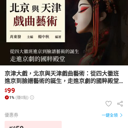
日本購物
電子/紙本書
HOT
京津大戲，北京與天津戲曲藝術：從四大徽班
進京到臉譜藝術的誕生，走進京劇的國粹殿堂
【有聲書】
99
$
1%
(賺0點)
優惠券
一鍵全領