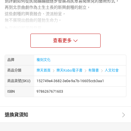
到評劇如何從民間蹦蹦戲逐步發展為民眾喜聞樂見的藝術形式，
再到北京曲劇作為土生土長的新興劇種的創立，
這些劇種的興衰融合、流派紛呈，
無不展現出戲曲的蓬勃生命力。
▶京劇的起源與發展
京劇又稱「京戲」，它的行業全面、表演成熟，分布地以北京為中
查看更多
心，遍及全中國，是中國影響最大的戲曲劇種，京劇是在徽戲和漢
戲的基礎上，吸收了崑曲、秦腔等一些戲曲劇的優點和特色逐漸演
變而形成的。從西元1790年開始，原在南方演出的三慶、四喜、春
臺、和春四大徽班陸續進入北京，吸收了漢調、崑曲、秦腔等戲劇
品牌
複刻文化
與曲調，透過不斷交流、融合，最終形成了京劇。
商品分類
樂天首頁
樂天Kobo電子書
有聲書
人文社會
▶評劇的起源與命名演變
評劇是中國五大戲曲劇種之一，曾經被封為全國第二大戲曲劇種，
商品貨號(SKU)
152749e4-3682-3e0e-9a7b-16605ccb3aa1
僅次於京劇。在北京、天津、河北等華北地區及東北三省流傳最
ISBN
9786267671603
廣，其他一些地區也比較流行，評劇是中國北方地區的一種地方
戲，是民眾所喜聞樂見的劇種之一。
評劇於1909年左右形成於唐山。習稱「蹦蹦戲」或「落子戲」，又
有「平腔梆子戲」、「唐山落子」、「奉天落子」、「平戲」、
退換貨須知
「評戲」等稱謂。
1935年蹦蹦戲在上海演出時，因為上演劇目多有「懲惡揚善」、