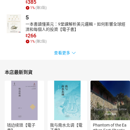
385
$
獨特魅力與流派紛呈，並探索了北方崑曲及西路評劇的形成。
1
%
(賺
3
點)
5
一本書讀懂美元：9堂課解析美元邏輯，如何影響全球經
濟和每個人的投資【電子書】
266
$
1
%
(賺
2
點)
查看更多
本店最新到貨
钱边续琐【電子
我与南水北调【電
Phantom of the Ea