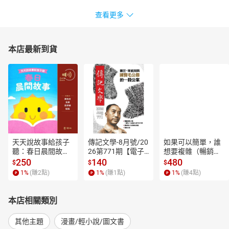
查看更多
本店最新到貨
天天說故事給孩子
傳記文學-8月號/20
如果可以簡單，誰
聽：春日晨間故事
26第771期【電子
想要複雜（暢銷經
【有聲書】
書】
典新編版）【電子
250
140
480
$
$
$
書】
1
%
(賺
2
點)
1
%
(賺
1
點)
1
%
(賺
4
點)
本店相關類別
其他主題
漫畫/輕小說/圖文書