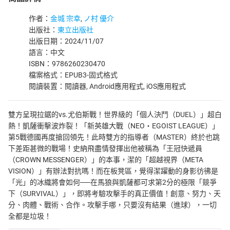
作者：
金城 宗幸
,
ノ村 優介
出版社：
東立出版社
出版日期：2024/11/07
語言：中文
ISBN：9786260230470
檔案格式：EPUB3-固式格式
閱讀裝置：閱讀器, Android應用程式, iOS應用程式
雙方呈現拉鋸的vs.尤伯斯戰！世界級的「個人決鬥（DUEL）」超白
熱！凱薩衝擊波炸裂！「新英雄大戰（NEO‧EGOIST LEAGUE）」
第5戰德國再度搶回領先！此時雙方的指導者（MASTER）終於也跳
下差距甚微的戰場！史納飛盡情發揮出他被稱為「王冠快遞員
（CROWN MESSENGER）」的本事，潔的「超越視界（META
VISION）」有辦法對抗嗎！而在板凳區，覺得潔躍動的身影彷彿是
「光」的冰織將會如何──在馬狼與凱薩都可求第2分的極限「競爭
下（SURVIVAL）」，即將考驗攻擊手的真正價值！創意、努力、天
分、肉體、戰術、合作。攻擊手哪，只要沒有結果（進球），一切
全都是垃圾！