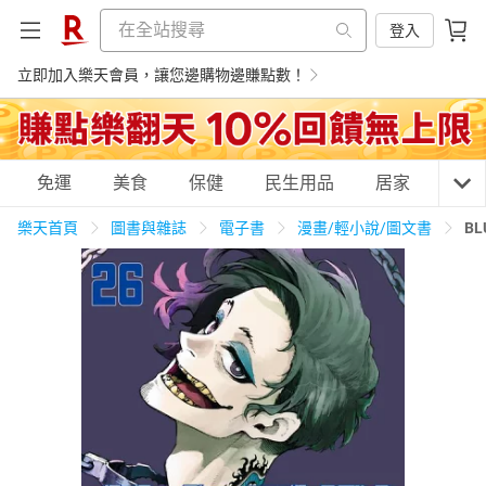
登入
立即加入樂天會員，讓您邊購物邊賺點數！
購物網分類
免運
美食
保健
民生用品
居家
3C
樂天首頁
圖書與雜誌
電子書
漫畫/輕小說/圖文書
BL
天天免運
美食蛋糕
養生保健
民生用品
居家生活
3C家電
運動休閒
親子玩具
女裝
男裝
化妝保養
情趣用品