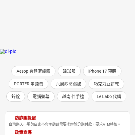
Aesop 身體潔膚露
瑜珈服
iPhone 17 預購
PORTER 零錢包
六層紗防踢被
巧克力豆餅乾
鋅錠
電腦螢幕
越南 伴手禮
Le Labo 代購
防詐騙提醒
台灣樂天市場與店家不會主動致電要求解除分期付款、要求ATM轉帳。
政策宣導