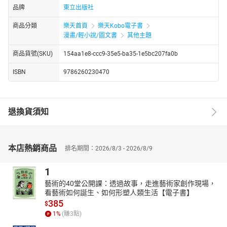
品牌
東立出版社
商品分類
樂天首頁
樂天Kobo電子書
漫畫/輕小說/圖文書
其他主題
商品貨號(SKU)
154aa1e8-ccc9-35e5-ba35-1e5bc207fa0b
ISBN
9786260230470
退換貨須知
本店熱銷商品
排名期間：2026/8/3 - 2026/8/9
1
藝術的40堂公開課：透過故事，走進藝術家創作現場，
看藝術如何誕生、如何形塑人類生活【電子書】
385
$
1
%
(賺
3
點)