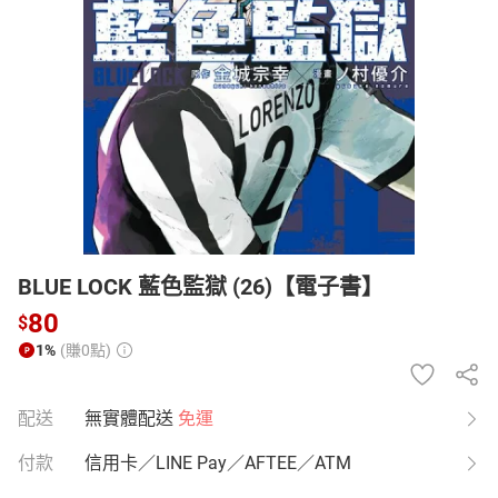
日本購物
電子/紙本書
HOT
BLUE LOCK 藍色監獄 (26)【電子書】
80
$
1%
(賺0點)
配送
無實體配送
免運
付款
信用卡／LINE Pay／AFTEE／ATM