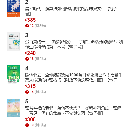
2
扁平時代：演算法如何限縮我們的品味與文化【電子
書】
385
$
1
%
(賺
3
點)
3
蛋白質的一生（暢銷改版）──了解生命活動的秘密，讀
懂生命科學的第一本書【電子書】
240
$
1
%
(賺
2
點)
4
隨他們去：全球熱銷突破1000萬冊現象級巨作！改變千
萬人命運的心理技巧【附放下執念明信片圖】【電子
書】
315
$
1
%
(賺
3
點)
5
理當幸福的我們，為何不快樂？：從精神科角度，理解
「富足一代」的焦慮、不安與失落【電子書】
308
$
1
%
(賺
3
點)