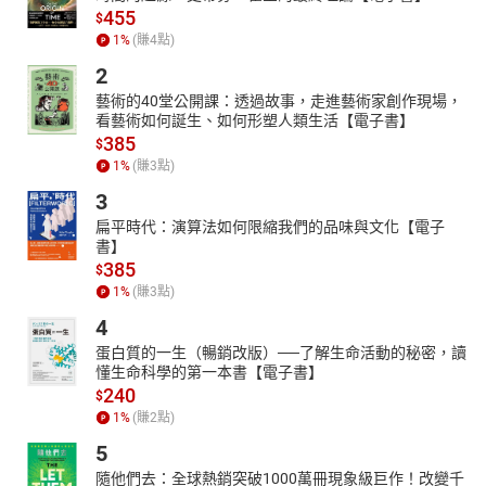
455
$
1
%
(賺
4
點)
2
藝術的40堂公開課：透過故事，走進藝術家創作現場，
看藝術如何誕生、如何形塑人類生活【電子書】
385
$
1
%
(賺
3
點)
3
扁平時代：演算法如何限縮我們的品味與文化【電子
書】
385
$
1
%
(賺
3
點)
4
蛋白質的一生（暢銷改版）──了解生命活動的秘密，讀
懂生命科學的第一本書【電子書】
240
$
1
%
(賺
2
點)
5
隨他們去：全球熱銷突破1000萬冊現象級巨作！改變千