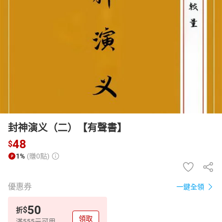
日本購物
電子/紙本書
HOT
封神演义（二）【有聲書】
48
$
1%
(賺0點)
優惠券
一鍵全領
50
$
折
領取
滿555元可用