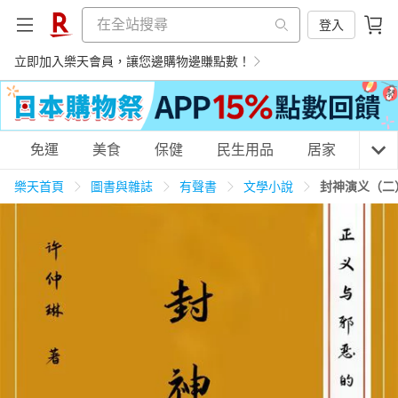
登入
立即加入樂天會員，讓您邊購物邊賺點數！
購物網分類
免運
美食
保健
民生用品
居家
3C
樂天首頁
圖書與雜誌
有聲書
文學小說
封神演义（二
天天免運
美食蛋糕
養生保健
民生用品
居家生活
3C家電
運動休閒
親子玩具
女裝
男裝
化妝保養
情趣用品