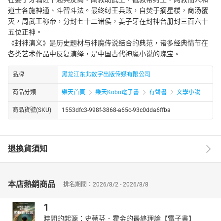
道士各施神通、斗智斗法。最终纣王兵败，自焚于摘星楼，商汤覆
灭，周武王称帝，分封七十二诸侯，姜子牙在封神台册封三百六十
五位正神。
《封神演义》是历史题材与神魔传说结合的典范，诸多经典情节在
各类艺术作品中反复演绎，是中国古代神魔小说的瑰宝。
品牌
黑龙江东北数字出版传媒有限公司
商品分類
樂天首頁
樂天Kobo電子書
有聲書
文學小說
商品貨號(SKU)
1553dfc3-998f-3868-a65c-93c0dda6ffba
退換貨須知
本店熱銷商品
排名期間：2026/8/2 - 2026/8/8
1
時間的起源：史蒂芬．霍金的最終理論【電子書】