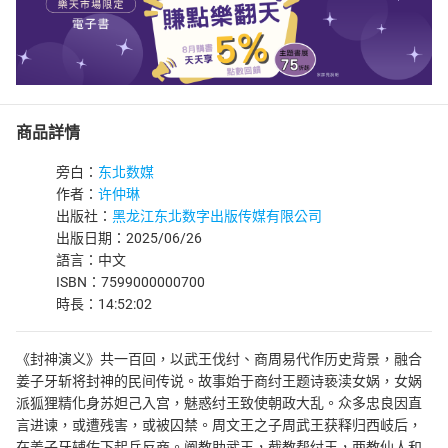
商品詳情
旁白：
东北数媒
作者：
许仲琳
出版社：
黑龙江东北数字出版传媒有限公司
出版日期：2025/06/26
語言：中文
ISBN：7599000000700
時長：14:52:02
《封神演义》共一百回，以武王伐纣、商周易代作历史背景，融合
姜子牙斩将封神的民间传说。故事始于商纣王题诗亵渎女娲，女娲
派狐狸精化身苏妲己入宫，魅惑纣王致使朝政大乱。众多忠良因直
言进谏，或遭残害，或被囚禁。周文王之子周武王获释归西岐后，
在姜子牙辅佐下起兵反商。阐教助武王，截教帮纣王，两教仙人和