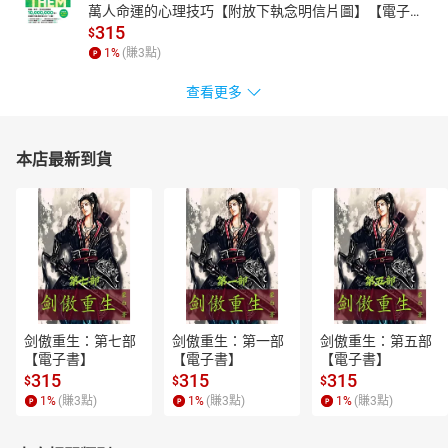
萬人命運的心理技巧【附放下執念明信片圖】【電子
書】
315
$
1
%
(賺
3
點)
查看更多
本店最新到貨
剑傲重生：第七部
剑傲重生：第一部
剑傲重生：第五部
【電子書】
【電子書】
【電子書】
315
315
315
$
$
$
1
%
(賺
3
點)
1
%
(賺
3
點)
1
%
(賺
3
點)