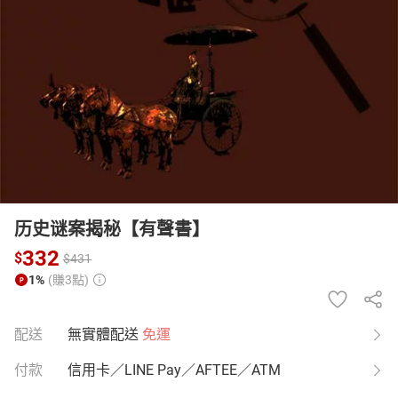
日本購物
電子/紙本書
HOT
历史谜案揭秘【有聲書】
332
$
$
431
1%
(賺3點)
配送
無實體配送
免運
付款
信用卡／LINE Pay／AFTEE／ATM