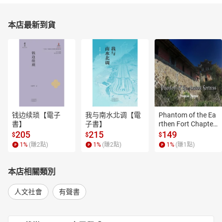
本店最新到貨
钱边续琐【電子
我与南水北调【電
Phantom of the Ea
書】
子書】
rthen Fort Chapter
 4【有聲書】
205
215
149
$
$
$
1
%
(賺
2
點)
1
%
(賺
2
點)
1
%
(賺
1
點)
本店相關類別
人文社會
有聲書