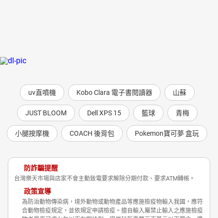
uv直噴機
Kobo Clara 電子書閱讀器
山蘇
JUST BLOOM
Dell XPS 15
籃球
青梅
小腿按摩機
COACH 後背包
Pokemon寶可夢 盒玩
防詐騙提醒
台灣樂天市場與店家不會主動致電要求解除分期付款、要求ATM轉帳。
政策宣導
為防治動物傳染病，境外動物或動物產品等應施檢疫物輸入我國，應符
合動物檢疫規定，並依規定申請檢疫。擅自輸入屬禁止輸入之應施檢疫