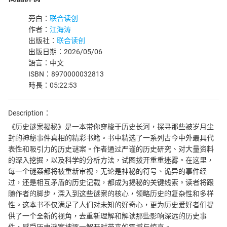
旁白：
联合读创
作者：
江海涛
出版社：
联合读创
出版日期：2026/05/06
語言：中文
ISBN：8970000032813
時長：05:22:53
Description：
《历史谜案揭秘》是一本带你穿梭于历史长河，探寻那些被岁月尘
封的神秘事件真相的精彩书籍。书中精选了一系列古今中外最具代
表性和吸引力的历史谜案。作者通过严谨的历史研究、对大量资料
的深入挖掘，以及科学的分析方法，试图拨开重重迷雾。在这里，
每一个谜案都将被重新审视，无论是神秘的符号、诡异的事件经
过，还是相互矛盾的历史记载，都成为揭秘的关键线索。读者将跟
随作者的脚步，深入到这些谜案的核心，领略历史的复杂性和多样
性。这本书不仅满足了人们对未知的好奇心，更为历史爱好者们提
供了一个全新的视角，去重新理解和解读那些影响深远的历史事
件，感受历史谜案被逐一解开时带来的震撼与惊喜。