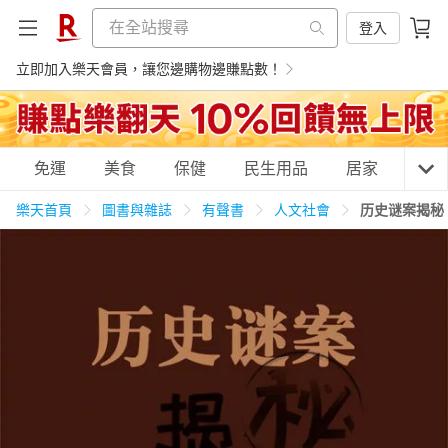
登入
立即加入樂天會員，讓您邊購物邊賺點數！
購物網分類
免運
美食
保健
民生用品
居家
3C
樂天首頁
圖書與雜誌
有聲書
人文社會
历史谜案揭秘
天天免運
美食蛋糕
養生保健
民生用品
居家生活
3C家電
運動休閒
親子玩具
女裝
男裝
化妝保養
情趣用品