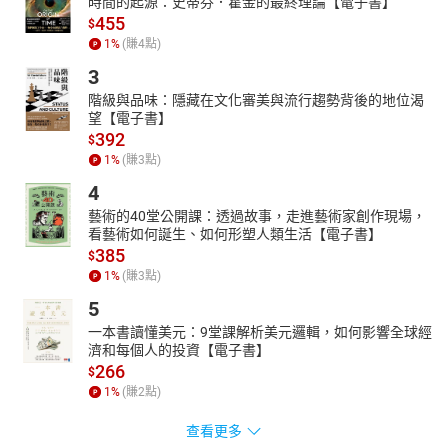
時間的起源：史蒂芬．霍金的最終理論【電子書】
455
$
1
%
(賺
4
點)
3
階級與品味：隱藏在文化審美與流行趨勢背後的地位渴
望【電子書】
392
$
1
%
(賺
3
點)
4
藝術的40堂公開課：透過故事，走進藝術家創作現場，
看藝術如何誕生、如何形塑人類生活【電子書】
385
$
1
%
(賺
3
點)
5
一本書讀懂美元：9堂課解析美元邏輯，如何影響全球經
濟和每個人的投資【電子書】
266
$
1
%
(賺
2
點)
查看更多