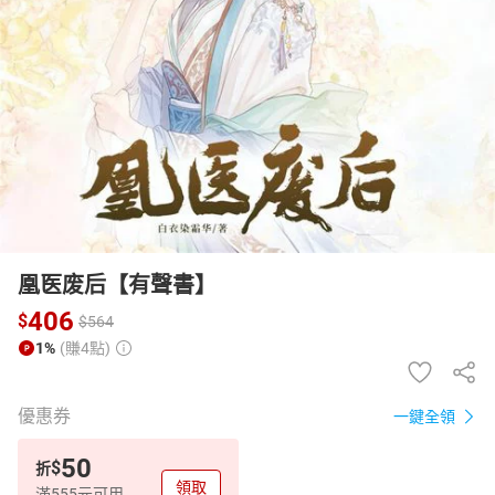
日本購物
電子/紙本書
HOT
凰医废后【有聲書】
406
$
$
564
1%
(賺4點)
優惠券
一鍵全領
50
$
折
領取
滿555元可用