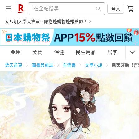
登入
立即加入樂天會員，讓您邊購物邊賺點數！
購物網分類
免運
美食
保健
民生用品
居家
3C
樂天首頁
圖書與雜誌
有聲書
文學小說
凰医废后【有
天天免運
美食蛋糕
養生保健
民生用品
居家生活
3C家電
運動休閒
親子玩具
女裝
男裝
化妝保養
情趣用品