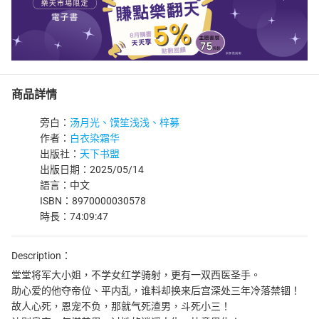
商品詳情
旁白：
汤月光、馍笙浅浅、梓募
作者：
白衣染霜华
出版社：
天下书盟
出版日期：2025/05/14
語言：中文
ISBN：8970000030578
時長：74:09:47
Description：
堂堂将军大小姐，不学女红学骑射，更有一双西医圣手。
助心爱的他夺帝位、平内乱，谁料却换来后宫深处三年冷落禁锢！
故人心死，恩宠不负，那就气死渣男，斗死小三！