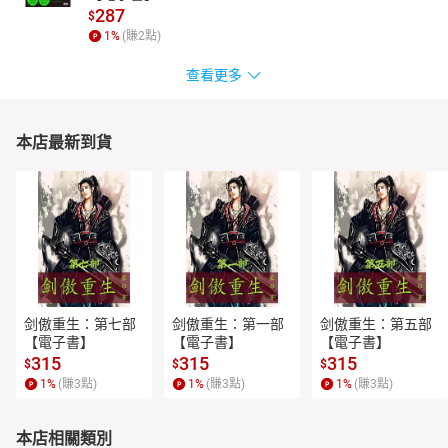
287
$
1
%
(賺
2
點)
查看更多
本店最新到貨
剑傲重生：第七部
剑傲重生：第一部
剑傲重生：第五部
【電子書】
【電子書】
【電子書】
315
315
315
$
$
$
1
%
(賺
3
點)
1
%
(賺
3
點)
1
%
(賺
3
點)
本店相關類別