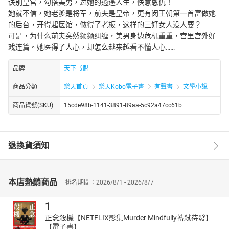
诀别皇宫，勾搭美男，过她的逍遥人生，快意恩仇！
她就不信，她老爹是将军，前夫是皇帝，更有闵王朝第一首富做她
的后台，开得起医馆，做得了老板，这样的三好女人没人要？
可是，为什么前夫突然频频纠缠，美男身边危机重重，宫里宫外好
戏连篇。她医得了人心，却怎么越来越看不懂人心……
品牌
天下书盟
商品分類
樂天首頁
樂天Kobo電子書
有聲書
文學小說
商品貨號(SKU)
15cde98b-1141-3891-89aa-5c92a47cc61b
退換貨須知
本店熱銷商品
排名期間：2026/8/1 - 2026/8/7
1
正念殺機【NETFLIX影集Murder Mindfully蓄弒待發】
【電子書】