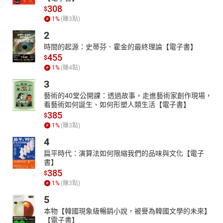
308
$
1
%
(賺
3
點)
2
時間的起源：史蒂芬．霍金的最終理論【電子書】
455
$
1
%
(賺
4
點)
3
藝術的40堂公開課：透過故事，走進藝術家創作現場，
看藝術如何誕生、如何形塑人類生活【電子書】
385
$
1
%
(賺
3
點)
4
扁平時代：演算法如何限縮我們的品味與文化【電子
書】
385
$
1
%
(賺
3
點)
5
本物【韓國現象級暢銷小說，被譽為韓國文學的未來】
【電子書】