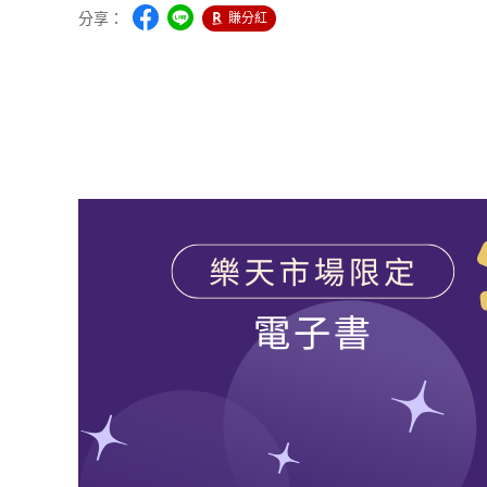
分享：
賺分紅