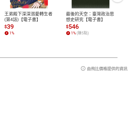
豫期
服務時間：週一到週五 10:00-12:00、
易解
13:00-17:00 (國定假日及例假日休息)
王弟殿下深深溺愛轉生者
最後的天空：臺灣政治思
鬼島
品性
客服電話：0080-1857077
(第4話)【電子書】
想史研究【電子書】
小事
請參
客服信箱：
聯絡店家
39
546
33
$
$
$
1
%
1
%
(賺
5
點)
1
%
由飛比價格提供的資訊