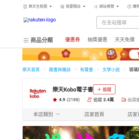
樂天生態圈
我要開店
網站導覽
購
優惠券
抽獎優惠
天天免運
商品分類
玻璃
樂天首頁
圖書與雜誌
有聲書
文學小說
樂天Kobo電子書
追蹤
4.9
(2188)
追蹤
2.4萬
出貨
本店類別
店家首頁
店家