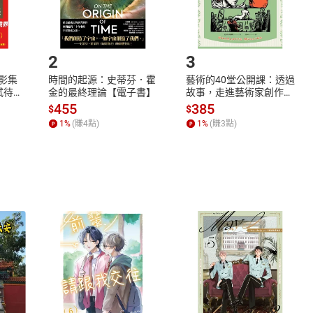
.選擇閱讀載具
Step2.
2
3
X影集
時間的起源：史蒂芬．霍
藝術的40堂公開課：透過
蓄弒待
金的最終理論【電子書】
故事，走進藝術家創作現
場，看藝術如何誕生、如
455
385
$
$
何形塑人類生活【電子
1
%
(賺
4
點)
1
%
(賺
3
點)
書】
式
退換貨規範