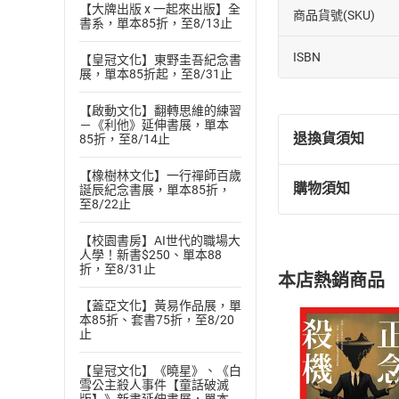
【大牌出版 x 一起來出版】全
商品貨號(SKU)
書系，單本85折，至8/13止
ISBN
【皇冠文化】東野圭吾紀念書
展，單本85折起，至8/31止
【啟動文化】翻轉思維的練習
－《利他》延伸書展，單本
退換貨須知
85折，至8/14止
【橡樹林文化】一行禪師百歲
購物須知
誕辰紀念書展，單本85折，
退換貨規定：
至8/22止
(
一
)
依
消費
內容或一經提
【校園書房】AI世代的職場大
人學！新書$250、單本88
購書須知
定。
折，至8/31止
本店熱銷商品
(
二
)
消費者
【蓋亞文化】黃易作品展，單
且已下載
/
存
挑選
商
本85折、套書75折，至8/20
退貨方式：您
止
Choose
貨」，本店鋪
【皇冠文化】《曉星》、《白
請注意，樂天
雪公主殺人事件【童話破滅
購書後，