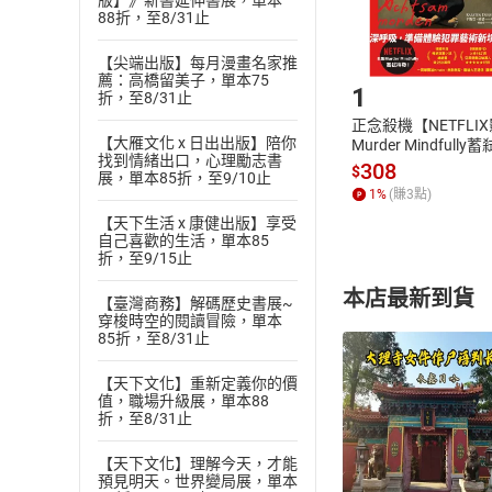
版】》新書延伸書展，單本
88折，至8/31止
Step1
【尖端出版】每月漫畫名家推
薦：高橋留美子，單本75
1
折，至8/31止
正念殺機【NETFLI
【大雁文化 x 日出出版】陪你
Murder Mindfully
找到情緒出口，心理勵志書
發】【電子書】
308
$
展，單本85折，至9/10止
1
%
(賺
3
點)
【天下生活 x 康健出版】享受
自己喜歡的生活，單本85
折，至9/15止
本店最新到貨
【臺灣商務】解碼歷史書展~
穿梭時空的閱讀冒險，單本
85折，至8/31止
【天下文化】重新定義你的價
值，職場升級展，單本88
折，至8/31止
付款方
【天下文化】理解今天，才能
預見明天。世界變局展，單本