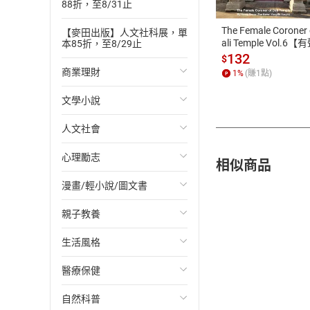
ATM轉帳、信用卡
88折，至8/31止
The Female Coroner 
【麥田出版】人文社科展，單
ali Temple Vol.6【
本85折，至8/29止
書】
132
$
商業理財
1
%
(賺
1
點)
文學小說
投資理財
人文社會
經濟/趨勢
歐美文學
心理勵志
財務/金融
日本文學
國際關係
相似商品
漫畫/輕小說/圖文書
管理/領導
韓國文學
政治
心靈成長/情緒
親子教養
職場工作術
華文文學
社會科學
人際關係
輕小說
生活風格
成功法
經典文學
台灣/中國歷史
兩性關係
奇幻/科幻
教育現場
醫療保健
行銷/廣告
成長/家庭生活小說
日/韓歷史
心理學
愛情故事
兒童文學/故事
飲食/食譜
自然科普
傳記
懸疑/推理小說
其他歷史/史學
職場/社會寫實
兒童科普/學習
健身/美顏
健康/養生