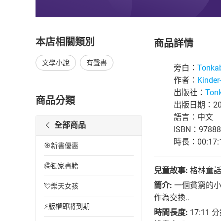
本店相關類別
商品詳情
文學小說
有聲書
旁白：
Tonka
作者：
Kinde
出版社：
Ton
商品分類
出版日期：202
語言：中文
全部商品
ISBN：97888
時長：00:17:
🎯新書優惠
🉐獨家書籍
兒童故事:
格林童話
簡介:
一個貧窮的小
💘樂天女孩
作為交換..
⚡版權即將到期
時間長度:
17:11 