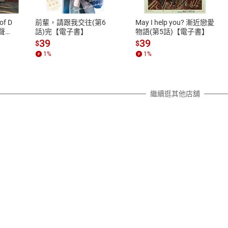
、LINE PAY、AFTEE
本店是否提供消費者保護法七日猶
之權利，遽消費者保護法及通訊交
of D
前輩，請跟我交往(第6
May I help you? 漸近戀愛
除權合理例外情事適用準則，依商
有聲
話)完【電子書】
物語(第5話)【電子書】
質各有不同規定。詳細退換貨說明
39
39
$
$
照各商品說明。
1
%
1
%
詳細說明
繼續逛其他店舖