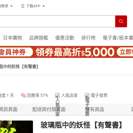
物教學
下載APP
日本購物
品牌旗艦
優惠活動
排行榜
電子書/紙本
瓶中的妖怪【有聲書】
速度
1 天
回應率
57%
人氣店家
電子發票
資訊頁面
配送與付款頁面
所有商品
玻璃瓶中的妖怪【有聲書】