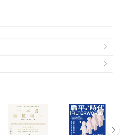
準則
第
2
條第
5
款之規定，「非以有形媒介提供之數位
，不適用消保法第
19
條第
1
項七日內無條件退貨之規
非以有形媒介提供之數位內容，消費者同意若訂購後
付款
方式
完成
訂單
中點選「瀏覽訂單明細」
>
「申請取消訂單
/
退
Payment
Complete
/退貨。