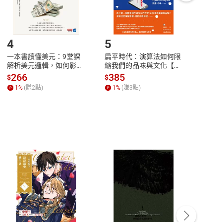
登入帳號，下載書籍後看書
4
5
6
一本書讀懂美元：9堂課
扁平時代：演算法如何限
本物
解析美元邏輯，如何影響
縮我們的品味與文化【電
說，
全球經濟和每個人的投資
子書】
來】
266
385
28
$
$
$
【電子書】
1
%
(賺
2
點)
1
%
(賺
3
點)
1
%
客服資訊