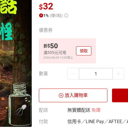
32
$
1%
(賺0點)
優惠券
50
$
折
領取
滿555元可用
2026/08/09 15:59
截止
數量
放入購物車
配送
無實體配送
免運
付款
信用卡／LINE Pay／AFTEE／