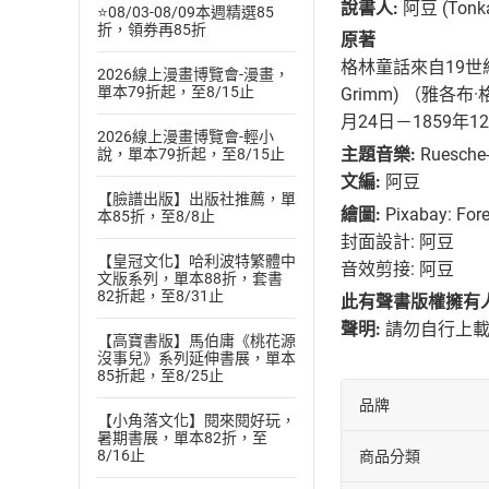
說書人:
阿豆 (Tonk
⭐08/03-08/09本週精選85
折，領券再85折
原著
格林童話來自19世紀
2026線上漫畫博覽會-漫畫，
單本79折起，至8/15止
Grimm) （雅各布·格
月24日－1859年1
2026線上漫畫博覽會-輕小
主題音樂:
Ruesche
說，單本79折起，至8/15止
文編:
阿豆
【臉譜出版】出版社推薦，單
繪圖:
Pixabay: Fore
本85折，至8/8止
封面設計: 阿豆
【皇冠文化】哈利波特繁體中
音效剪接: 阿豆
文版系列，單本88折，套書
82折起，至8/31止
此有聲書版權擁有人
聲明:
請勿自行上載
【高寶書版】馬伯庸《桃花源
沒事兒》系列延伸書展，單本
85折起，至8/25止
品牌
【小角落文化】閱來閱好玩，
暑期書展，單本82折，至
8/16止
商品分類