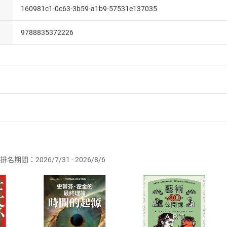
160981c1-0c63-3b59-a1b9-57531e137035
9788835372226
者保護法
第
19
條第
1
項後段
暨
通訊交易解除權合理例外情事適用
供即為完成之線上服務，經消費者事先同意始提供。」 之商品
排名期間：2026/7/31 - 2026/8/6
訂購本店鋪之商品即代表知悉本店鋪所銷售之商品為電子書，屬
取電子書，不得請求退貨退款。
品
放入
購物車
登入
帳號
欲取消訂單或辦理退貨時，請登入樂天市場，並於「我的訂單」
Shopping cart
Login
將依您的申請進行審核，待審核通過後將為您辦理退款事宜。
市場須以整筆訂單為單位進行取消/退貨，恕無法以單支商品取消
如何開始使用？