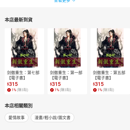
查看更多
本店最新到貨
剑傲重生：第七部
剑傲重生：第一部
剑傲重生：第五部
【電子書】
【電子書】
【電子書】
315
315
315
$
$
$
1
%
(賺
3
點)
1
%
(賺
3
點)
1
%
(賺
3
點)
本店相關類別
愛情故事
漫畫/輕小說/圖文書