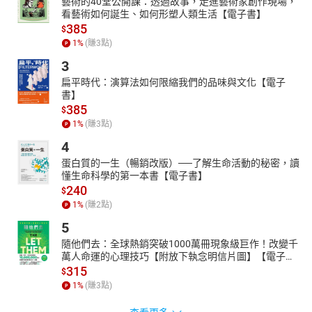
藝術的40堂公開課：透過故事，走進藝術家創作現場，
看藝術如何誕生、如何形塑人類生活【電子書】
385
$
1
%
(賺
3
點)
3
扁平時代：演算法如何限縮我們的品味與文化【電子
書】
385
$
1
%
(賺
3
點)
4
蛋白質的一生（暢銷改版）──了解生命活動的秘密，讀
懂生命科學的第一本書【電子書】
240
$
1
%
(賺
2
點)
5
隨他們去：全球熱銷突破1000萬冊現象級巨作！改變千
萬人命運的心理技巧【附放下執念明信片圖】【電子
書】
315
$
1
%
(賺
3
點)