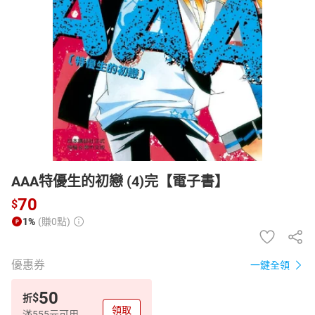
日本購物
電子/紙本書
HOT
AAA特優生的初戀 (4)完【電子書】
70
$
1%
(賺0點)
優惠券
一鍵全領
50
$
折
領取
滿555元可用