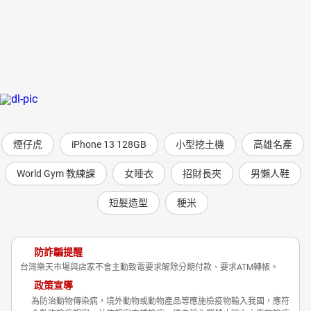
煙仔虎
iPhone 13 128GB
小型挖土機
高雄名產
World Gym 教練課
女睡衣
招財長夾
男懶人鞋
短髮造型
粳米
防詐騙提醒
台灣樂天市場與店家不會主動致電要求解除分期付款、要求ATM轉帳。
政策宣導
為防治動物傳染病，境外動物或動物產品等應施檢疫物輸入我國，應符