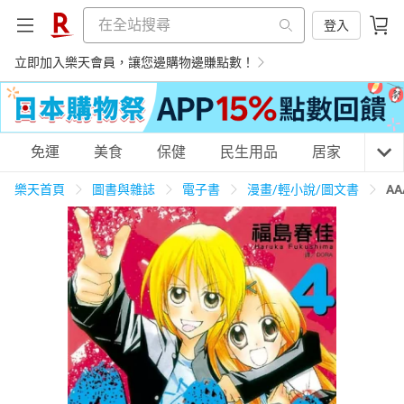
登入
立即加入樂天會員，讓您邊購物邊賺點數！
購物網分類
免運
美食
保健
民生用品
居家
3C
樂天首頁
圖書與雜誌
電子書
漫畫/輕小說/圖文書
A
天天免運
美食蛋糕
養生保健
民生用品
居家生活
3C家電
運動休閒
親子玩具
女裝
男裝
化妝保養
情趣用品