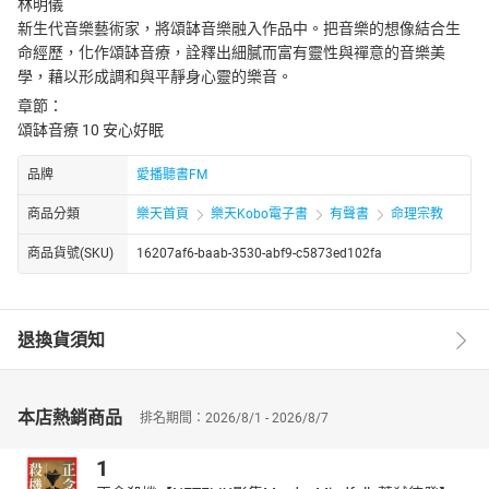
林明儀
新生代音樂藝術家，將頌缽音樂融入作品中。把音樂的想像結合生
命經歷，化作頌缽音療，詮釋出細膩而富有靈性與禪意的音樂美
學，藉以形成調和與平靜身心靈的樂音。
章節：
頌缽音療 10 安心好眠
品牌
愛播聽書FM
商品分類
樂天首頁
樂天Kobo電子書
有聲書
命理宗教
商品貨號(SKU)
16207af6-baab-3530-abf9-c5873ed102fa
退換貨須知
本店熱銷商品
排名期間：2026/8/1 - 2026/8/7
1