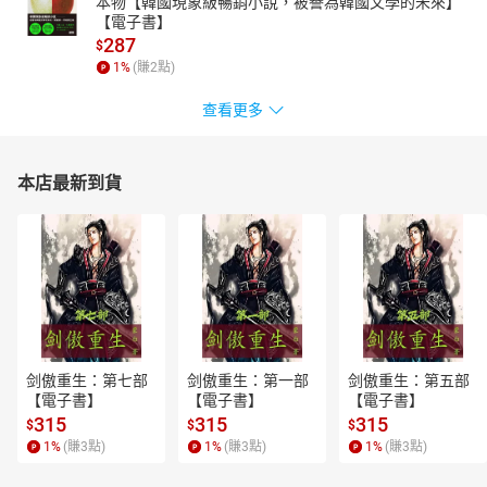
本物【韓國現象級暢銷小說，被譽為韓國文學的未來】
【電子書】
287
$
1
%
(賺
2
點)
查看更多
本店最新到貨
剑傲重生：第七部
剑傲重生：第一部
剑傲重生：第五部
【電子書】
【電子書】
【電子書】
315
315
315
$
$
$
1
%
(賺
3
點)
1
%
(賺
3
點)
1
%
(賺
3
點)