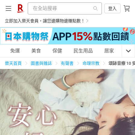
登入
立即加入樂天會員，讓您邊購物邊賺點數！
購物網分類
免運
美食
保健
民生用品
居家
3C
樂天首頁
圖書與雜誌
有聲書
命理宗教
頌缽音療 10
天天免運
美食蛋糕
養生保健
民生用品
居家生活
3C家電
運動休閒
親子玩具
女裝
男裝
化妝保養
情趣用品