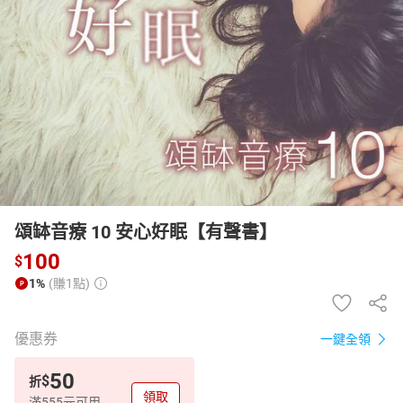
日本購物
電子/紙本書
HOT
頌缽音療 10 安心好眠【有聲書】
100
$
1%
(賺1點)
優惠券
一鍵全領
50
$
折
領取
滿555元可用