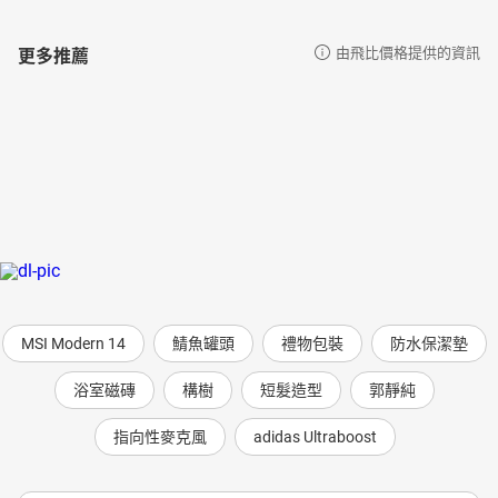
更多推薦
由飛比價格提供的資訊
MSI Modern 14
鯖魚罐頭
禮物包裝
防水保潔墊
浴室磁磚
構樹
短髮造型
郭靜純
指向性麥克風
adidas Ultraboost