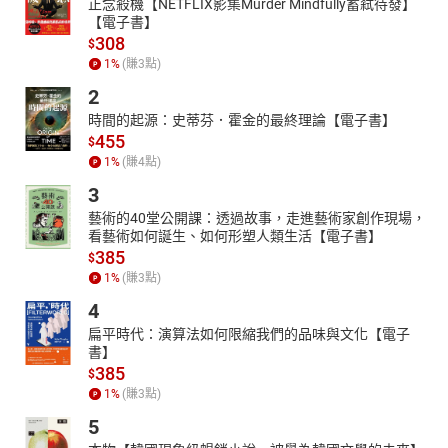
正念殺機【NETFLIX影集Murder Mindfully蓄弒待發】
【電子書】
308
$
1
%
(賺
3
點)
2
時間的起源：史蒂芬．霍金的最終理論【電子書】
455
$
1
%
(賺
4
點)
3
藝術的40堂公開課：透過故事，走進藝術家創作現場，
看藝術如何誕生、如何形塑人類生活【電子書】
385
$
1
%
(賺
3
點)
4
扁平時代：演算法如何限縮我們的品味與文化【電子
書】
385
$
1
%
(賺
3
點)
5