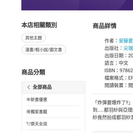
本店相關類別
商品詳情
其他主題
作者：
安藤夏
出版社：
尖端
漫畫/輕小說/圖文書
出版日期：202
語言：中文
ISBN：97862
商品分類
檔案格式：EP
閱讀裝置：閱讀器
全部商品
🎯新書優惠
「炸彈要爆炸了!
到……都羽紗與亞理
🉐獨家書籍
紗竟然扮成都羽紗潛
💘樂天女孩