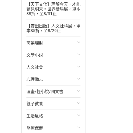
【天下文化】理解今天，才能
預見明天。世界變局展，單本
88折，至8/31止
【麥田出版】人文社科展，單
本85折，至8/29止
商業理財
文學小說
投資理財
人文社會
經濟/趨勢
歐美文學
心理勵志
財務/金融
日本文學
國際關係
漫畫/輕小說/圖文書
管理/領導
韓國文學
政治
心靈成長/情緒
親子教養
職場工作術
華文文學
社會科學
人際關係
輕小說
生活風格
成功法
經典文學
台灣/中國歷史
兩性關係
奇幻/科幻
教育現場
醫療保健
行銷/廣告
成長/家庭生活小說
日/韓歷史
心理學
愛情故事
兒童文學/故事
飲食/食譜