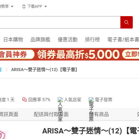
物教學
下載APP
日本購物
品牌旗艦
優惠活動
排行榜
電子書/紙本
ARISA～雙子迷情～(12)【電子書】
書
速度
1 天
回應率
57%
人氣店家
電子發票
資訊頁面
配送與付款頁面
所有商品
ARISA～雙子迷情～(12)【