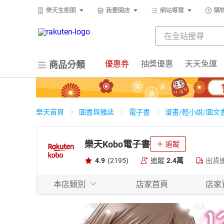
樂天生態圈
我要開店
網站導覽
購
優惠券
抽獎優惠
天天免運
商品分類
樂天首頁
圖書與雜誌
電子書
漫畫/輕小說/圖文
樂天Kobo電子書
追蹤
4.9
(2195)
追蹤
2.4萬
出貨
本店類別
店家首頁
店家