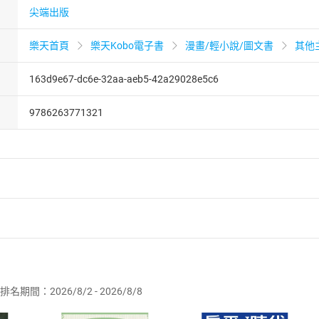
尖端出版
樂天首頁
樂天Kobo電子書
漫畫/輕小說/圖文書
其他
163d9e67-dc6e-32aa-aeb5-42a29028e5c6
9786263771321
者保護法
第
19
條第
1
項後段
暨
通訊交易解除權合理例外情事適用
供即為完成之線上服務，經消費者事先同意始提供。」 之商品
排名期間：2026/8/2 - 2026/8/8
訂購本店鋪之商品即代表知悉本店鋪所銷售之商品為電子書，屬
取電子書，不得請求退貨退款。