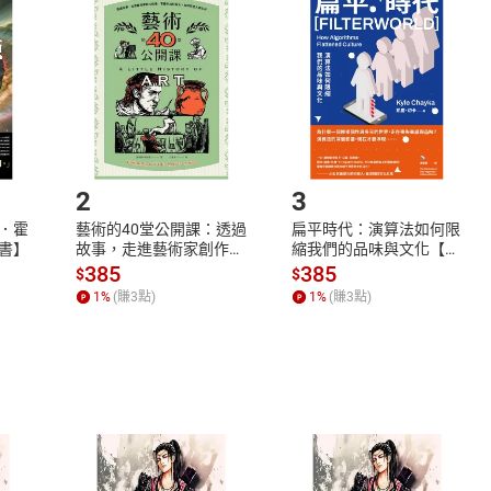
品
放入
購物車
登入
帳號
欲取消訂單或辦理退貨時，請登入樂天市場，並於「我的訂單」
Shopping cart
Login
將依您的申請進行審核，待審核通過後將為您辦理退款事宜。
市場須以整筆訂單為單位進行取消/退貨，恕無法以單支商品取消
如何開始使用？
.選擇閱讀載具
Step2.
2
3
．霍
藝術的40堂公開課：透過
扁平時代：演算法如何限
書】
故事，走進藝術家創作現
縮我們的品味與文化【電
場，看藝術如何誕生、如
子書】
385
385
$
$
何形塑人類生活【電子
1
%
(賺
3
點)
1
%
(賺
3
點)
書】