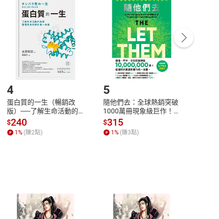
付款
方式
完成
訂單
中點選「瀏覽訂單明細」
>
「申請取消訂單
/
退
Payment
Complete
/退貨。
登入帳號，下載書籍後看書
4
5
6
蛋白質的一生（暢銷改
隨他們去：全球熱銷突破
理當
版）──了解生命活動的
1000萬冊現象級巨作！
快樂
秘密，讀懂生命科學的第
改變千萬人命運的心理技
理解
240
315
30
$
$
$
一本書【電子書】
巧【附放下執念明信片
慮、
1
%
(賺
2
點)
1
%
(賺
3
點)
1
%
圖】【電子書】
書】