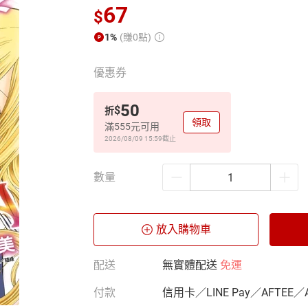
67
$
1%
(賺0點)
優惠券
50
$
折
領取
滿555元可用
2026/08/09 15:59
截止
數量
放入購物車
配送
無實體配送
免運
付款
信用卡／LINE Pay／AFTEE／