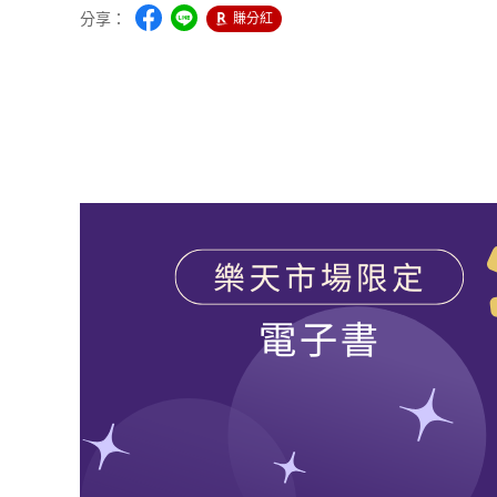
分享：
賺分紅