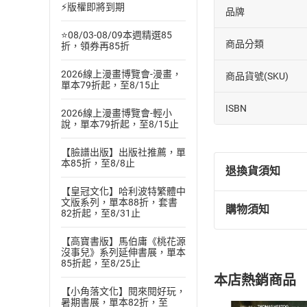
⚡版權即將到期
品牌
⭐08/03-08/09本週精選85
商品分類
折，領券再85折
2026線上漫畫博覽會-漫畫，
商品貨號(SKU)
單本79折起，至8/15止
ISBN
2026線上漫畫博覽會-輕小
說，單本79折起，至8/15止
【臉譜出版】出版社推薦，單
本85折，至8/8止
退換貨須知
【皇冠文化】哈利波特繁體中
文版系列，單本88折，套書
購物須知
82折起，至8/31止
退換貨規定：
(
一
)
依
消費
【高寶書版】馬伯庸《桃花源
內容或一經提
沒事兒》系列延伸書展，單本
購書須知
85折起，至8/25止
定。
本店熱銷商品
(
二
)
消費者
【小角落文化】閱來閱好玩，
且已下載
/
存
暑期書展，單本82折，至