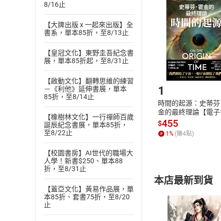
挑選
商
8/16止
退貨方式：您
Choose
貨」，本店鋪
【大牌出版 x 一起來出版】全
書系，單本85折，至8/13止
請注意，樂天
購書後，
【皇冠文化】東野圭吾紀念書
展，單本85折起，至8/31止
Step1
【啟動文化】翻轉思維的練習
1
－《利他》延伸書展，單本
85折，至8/14止
時間的起源：史蒂芬
金的最終理論【電子
【橡樹林文化】一行禪師百歲
455
$
誕辰紀念書展，單本85折，
至8/22止
1
%
(賺
4
點)
【校園書房】AI世代的職場大
人學！新書$250、單本88
折，至8/31止
本店最新到貨
【蓋亞文化】黃易作品展，單
本85折、套書75折，至8/20
止