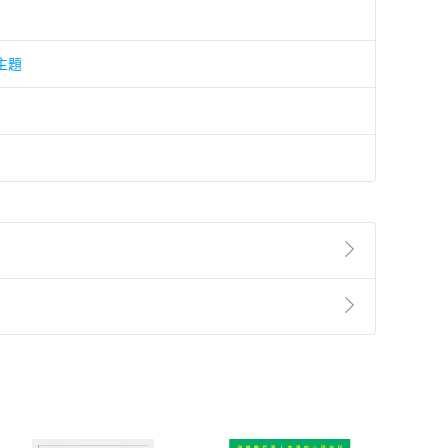
主題
準則
第
2
條第
5
款之規定，「非以有形媒介提供之數位
，不適用消保法第
19
條第
1
項七日內無條件退貨之規
非以有形媒介提供之數位內容，消費者同意若訂購後