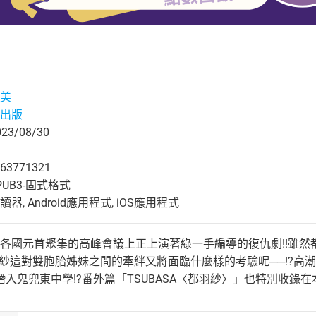
美
出版
3/08/30
63771321
UB3-固式格式
, Android應用程式, iOS應用程式
!」各國元首聚集的高峰會議上正上演著綠一手編導的復仇劇!!雖
紗這對雙胞胎姊妹之間的牽絆又將面臨什麼樣的考驗呢──!?高潮
入鬼兜東中學!?番外篇「TSUBASA〈都羽紗〉」也特別收錄