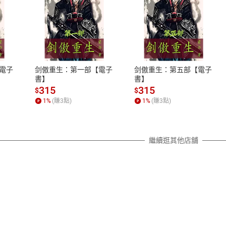
式
退換貨規範
、LINE PAY、AFTEE
本店是否提供消費者保護法七日猶
之權利，遽消費者保護法及通訊交
電子
剑傲重生：第一部【電子
剑傲重生：第五部【電子
除權合理例外情事適用準則，依商
書】
書】
質各有不同規定。詳細退換貨說明
315
315
$
$
照各商品說明。
1
%
(賺
3
點)
1
%
(賺
3
點)
詳細說明
繼續逛其他店舖