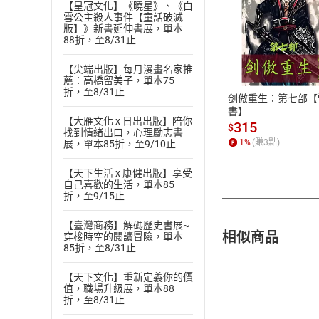
【皇冠文化】《曉星》、《白
雪公主殺人事件【童話破滅
版】》新書延伸書展，單本
付款方
88折，至8/31止
【尖端出版】每月漫畫名家推
ATM轉帳、信用卡
薦：高橋留美子，單本75
折，至8/31止
剑傲重生：第七部【
書】
【大雁文化 x 日出出版】陪你
315
$
找到情緒出口，心理勵志書
1
%
(賺
3
點)
展，單本85折，至9/10止
【天下生活 x 康健出版】享受
自己喜歡的生活，單本85
折，至9/15止
【臺灣商務】解碼歷史書展~
相似商品
穿梭時空的閱讀冒險，單本
85折，至8/31止
【天下文化】重新定義你的價
值，職場升級展，單本88
折，至8/31止