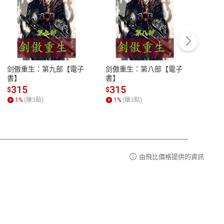
客服資訊
豫期
服務時間：週一到週五 10:00-12:00、
易解
13:00-17:00 (國定假日及例假日休息)
剑傲重生：第九部【電子
剑傲重生：第八部【電子
潜水史
品性
客服電話：0080-1857077
書】
書】
andari
al) Sc
請參
客服信箱：
聯絡店家
315
315
13
$
$
$
r【電
1
%
(賺
3
點)
1
%
(賺
3
點)
1
%
由飛比價格提供的資訊