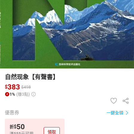
日本購物
電子/紙本書
HOT
自然现象【有聲書】
383
$
$
498
1%
(賺3點)
優惠券
一鍵全領
50
$
折
領取
滿555元可用