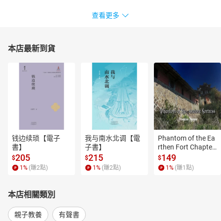
查看更多
本店最新到貨
钱边续琐【電子
我与南水北调【電
Phantom of the Ea
書】
子書】
rthen Fort Chapter
 4【有聲書】
205
215
149
$
$
$
1
%
(賺
2
點)
1
%
(賺
2
點)
1
%
(賺
1
點)
本店相關類別
親子教養
有聲書