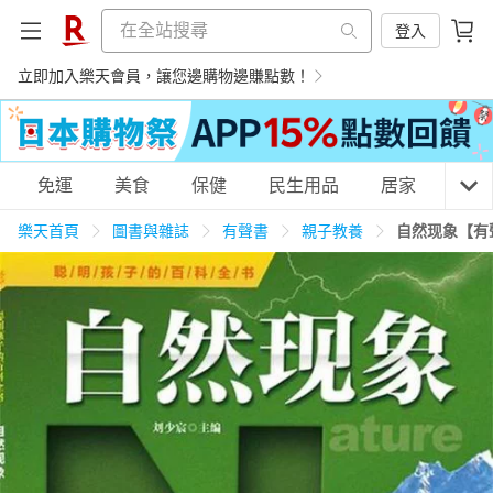
登入
立即加入樂天會員，讓您邊購物邊賺點數！
購物網分類
免運
美食
保健
民生用品
居家
3C
樂天首頁
圖書與雜誌
有聲書
親子教養
自然现象【有
天天免運
美食蛋糕
養生保健
民生用品
居家生活
3C家電
運動休閒
親子玩具
女裝
男裝
化妝保養
情趣用品