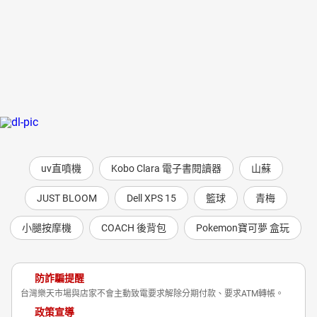
uv直噴機
Kobo Clara 電子書閱讀器
山蘇
JUST BLOOM
Dell XPS 15
籃球
青梅
小腿按摩機
COACH 後背包
Pokemon寶可夢 盒玩
防詐騙提醒
台灣樂天市場與店家不會主動致電要求解除分期付款、要求ATM轉帳。
政策宣導