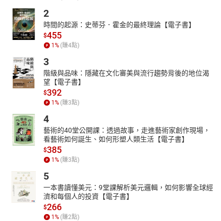
2
時間的起源：史蒂芬．霍金的最終理論【電子書】
455
$
1
%
(賺
4
點)
3
階級與品味：隱藏在文化審美與流行趨勢背後的地位渴
望【電子書】
392
$
1
%
(賺
3
點)
4
藝術的40堂公開課：透過故事，走進藝術家創作現場，
看藝術如何誕生、如何形塑人類生活【電子書】
385
$
1
%
(賺
3
點)
5
一本書讀懂美元：9堂課解析美元邏輯，如何影響全球經
濟和每個人的投資【電子書】
266
$
1
%
(賺
2
點)