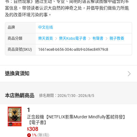
书：自然现象》通过生动、专业、简明的语言解读图像中蕴含的丰
富信息，带领读者认识大自然的神奇之处，并倡导我们做些力所能
及的改善环境污染的事。
品牌
中文在线
商品分類
樂天首頁
樂天Kobo電子書
有聲書
親子教養
商品貨號(SKU)
1661ece8-b656-304c-a8b9-b36ec84979c8
退換貨須知
本店熱銷商品
排名期間：2026/7/30 - 2026/8/5
1
正念殺機【NETFLIX影集Murder Mindfully蓄弒待發】
【電子書】
308
$
1
%
(賺
3
點)