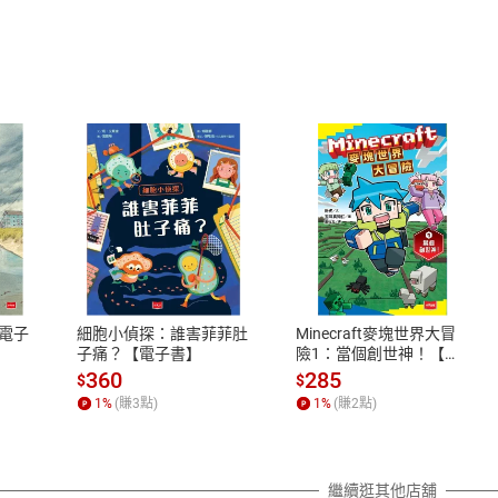
式
退換貨規範
、LINE PAY、AFTEE
本店是否提供消費者保護法七日猶
之權利，遽消費者保護法及通訊交
電子
細胞小偵探：誰害菲菲肚
Minecraft麥塊世界大冒
除權合理例外情事適用準則，依商
子痛？【電子書】
險1：當個創世神！【電
子書】
質各有不同規定。詳細退換貨說明
360
285
$
$
照各商品說明。
1
%
(賺
3
點)
1
%
(賺
2
點)
詳細說明
繼續逛其他店舖