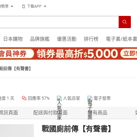
物教學
下載APP
日本購物
品牌旗艦
優惠活動
排行榜
電子書/紙本
廁前傳【有聲書】
速度
1 天
回應率
57%
人氣店家
電子發票
資訊頁面
配送與付款頁面
所有商品
戰國廁前傳【有聲書】