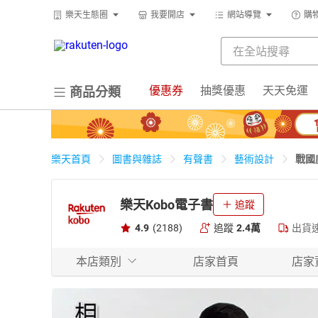
樂天生態圈
我要開店
網站導覽
購
優惠券
抽獎優惠
天天免運
商品分類
戰國
樂天首頁
圖書與雜誌
有聲書
藝術設計
樂天Kobo電子書
追蹤
4.9
(2188)
追蹤
2.4萬
出貨
本店類別
店家首頁
店家