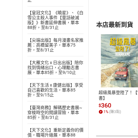
止
【皇冠文化】《曉星》、《白
雪公主殺人事件【童話破滅
版】》新書延伸書展，單本
本店最新到貨
88折，至8/31止
【尖端出版】每月漫畫名家推
薦：高橋留美子，單本75
折，至8/31止
【大雁文化 x 日出出版】陪你
付款方
找到情緒出口，心理勵志書
展，單本85折，至9/10止
ATM轉帳、信用卡
【天下生活 x 康健出版】享受
自己喜歡的生活，單本85
超級風暴登陸了！【
折，至9/15止
書】
360
$
【臺灣商務】解碼歷史書展~
1
%
(賺
3
點)
穿梭時空的閱讀冒險，單本
85折，至8/31止
【天下文化】重新定義你的價
值，職場升級展，單本88