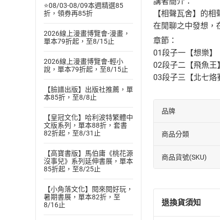
講者簡介：
⭐08/03-08/09本週精選85
【相聲瓦舍】的相
折，領券再85折
在閒聊之中發想，
2026線上漫畫博覽會-漫畫，
章節：
單本79折起，至8/15止
01段子一【想樂】
2026線上漫畫博覽會-輕小
02段子二【飛魚王
說，單本79折起，至8/15止
03段子三【北七烙
【臉譜出版】出版社推薦，單
本85折，至8/8止
品牌
【皇冠文化】哈利波特繁體中
文版系列，單本88折，套書
82折起，至8/31止
商品分類
【高寶書版】馬伯庸《桃花源
商品貨號(SKU)
沒事兒》系列延伸書展，單本
85折起，至8/25止
【小角落文化】閱來閱好玩，
暑期書展，單本82折，至
退換貨須知
8/16止