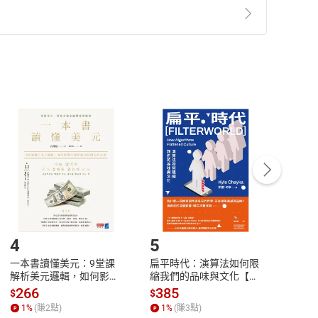
準則
第
2
條第
5
款之規定，「非以有形媒介提供之數位
，不適用消保法第
19
條第
1
項七日內無條件退貨之規
非以有形媒介提供之數位內容，消費者同意若訂購後
付款
方式
完成
訂單
中點選「瀏覽訂單明細」
>
「申請取消訂單
/
退
Payment
Complete
/退貨。
登入帳號，下載書籍後看書
4
5
6
一本書讀懂美元：9堂課
扁平時代：演算法如何限
本物
解析美元邏輯，如何影響
縮我們的品味與文化【電
說，
全球經濟和每個人的投資
子書】
來】
266
385
28
$
$
$
【電子書】
1
%
(賺
2
點)
1
%
(賺
3
點)
1
%