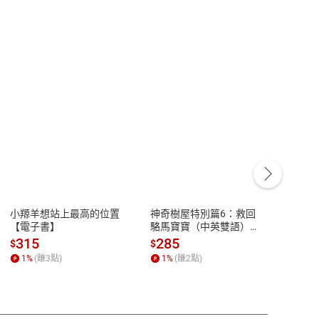
客服資訊
豫期
服務時間：週一到週五 10:00-12:00、
易解
13:00-17:00 (國定假日及例假日休息)
小羱羊想站上最高的位置
神奇樹屋特別篇6：救回
少年
品性
客服電話：0080-1857077
【電子書】
駱馬寶寶（中英雙語）
救世
【電子書】
【電
請參
客服信箱：
聯絡店家
315
285
36
$
$
$
1
%
(賺
3
點)
1
%
(賺
2
點)
1
%