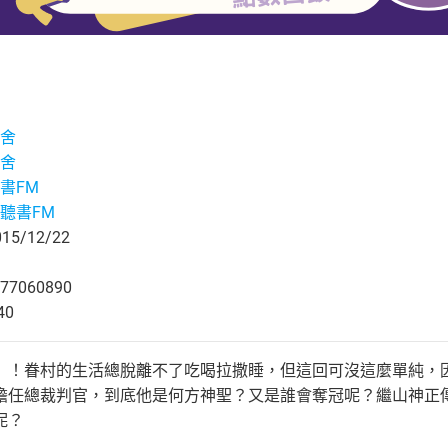
舍
舍
書FM
聽書FM
5/12/22
77060890
40
」！眷村的生活總脫離不了吃喝拉撒睡，但這回可沒這麼單純，因
擔任總裁判官，到底他是何方神聖？又是誰會奪冠呢？繼山神正
呢？