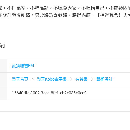
聲，不打高空，不唱高調，不唬嚨大家，不吐槽自己，不施類固
在飯前飯後創造。只要聽眾喜歡聽，聽得過癮，【相聲瓦舍】與
】
賽】
愛播聽書FM
樂天首頁
樂天Kobo電子書
有聲書
藝術設計
16640dfe-3002-3cca-8fe1-cb2e035e0ea9