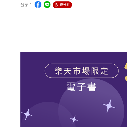
分享：
賺分紅