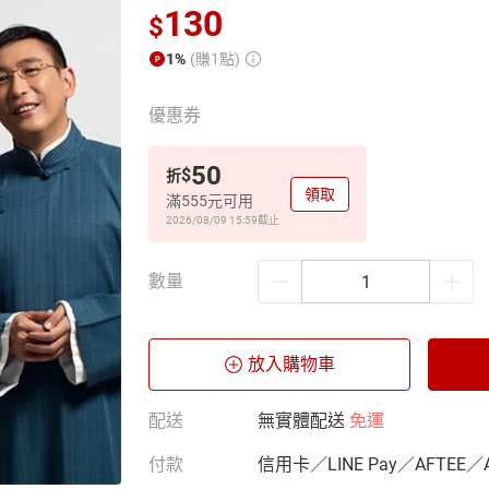
130
$
1%
(賺1點)
優惠券
50
$
折
領取
滿555元可用
2026/08/09 15:59
截止
數量
放入購物車
配送
無實體配送
免運
付款
信用卡／LINE Pay／AFTEE／