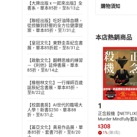
【大牌出版 x 一起來出版】全
購物須知
書系，單本85折，至8/13止
退換貨規定：
(
一
)
依
消費
【聯經出版】吃好油降血糖，
內容或一經提
從控醣到舒壓的全方位健康提
購書須知
案，單本85折，至7/31止
定。
本店熱銷商品
(
二
)
消費者
【皇冠文化】東野圭吾紀念書
且已下載
/
存
展，單本85折起，至8/31止
挑選
商
退貨方式：您
Choose
【啟動文化】翻轉思維的練習
貨」，本店鋪
－《利他》延伸書展，單本
85折，至8/14止
請注意，樂天
購書後，
【橡樹林文化】一行禪師百歲
誕辰紀念書展，單本85折，
至8/22止
Step1
1
【校園書房】AI世代的職場大
人學！新書$250、單本88
正念殺機【NETFLI
折，至8/31止
Murder Mindfully
發】【電子書】
308
$
【蓋亞文化】黃易作品展，單
本85折、套書75折，至8/20
1
%
(賺
3
點)