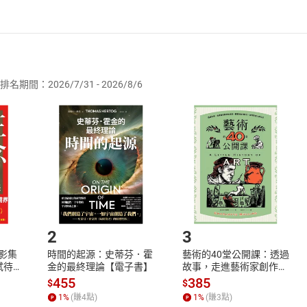
者保護法
第
19
條第
1
項後段
暨
通訊交易解除權合理例外情事適用
供即為完成之線上服務，經消費者事先同意始提供。」 之商品
排名期間：2026/7/31 - 2026/8/6
訂購本店鋪之商品即代表知悉本店鋪所銷售之商品為電子書，屬
取電子書，不得請求退貨退款。
品
放入
購物車
登入
帳號
欲取消訂單或辦理退貨時，請登入樂天市場，並於「我的訂單」
Shopping cart
Login
將依您的申請進行審核，待審核通過後將為您辦理退款事宜。
市場須以整筆訂單為單位進行取消/退貨，恕無法以單支商品取消
如何開始使用？
.選擇閱讀載具
Step2.
2
3
X影集
時間的起源：史蒂芬．霍
藝術的40堂公開課：透過
蓄弒待
金的最終理論【電子書】
故事，走進藝術家創作現
場，看藝術如何誕生、如
455
385
$
$
何形塑人類生活【電子
1
%
(賺
4
點)
1
%
(賺
3
點)
書】