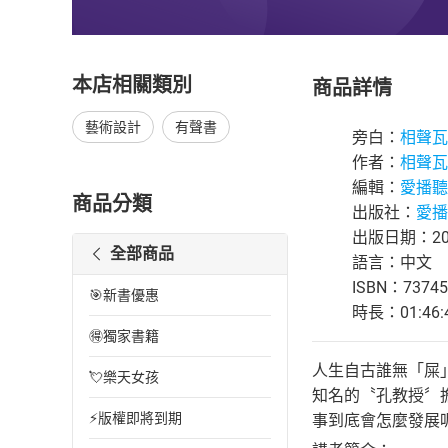
本店相關類別
商品詳情
藝術設計
有聲書
旁白：
相聲瓦
作者：
相聲瓦
編輯：
愛播聽
商品分類
出版社：
愛播
出版日期：201
全部商品
語言：中文
ISBN：73745
🎯新書優惠
時長：01:46:
🉐獨家書籍
人生自古誰無「屎
💘樂天女孩
知名的〝孔教授〞
⚡版權即將到期
事到底會怎麼發展