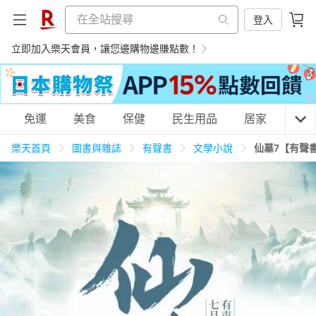
登入
立即加入樂天會員，讓您邊購物邊賺點數！
購物網分類
免運
美食
保健
民生用品
居家
3C
樂天首頁
圖書與雜誌
有聲書
文學小說
仙墓7【有聲
天天免運
美食蛋糕
養生保健
民生用品
居家生活
3C家電
運動休閒
親子玩具
女裝
男裝
化妝保養
情趣用品