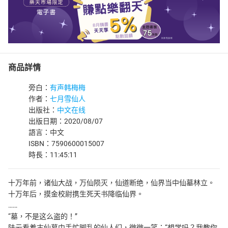
商品詳情
旁白：
有声韩梅梅
作者：
七月雪仙人
出版社：
中文在线
出版日期：2020/08/07
語言：中文
ISBN：7590600015007
時長：11:45:11
十万年前，诸仙大战，万仙陨灭，仙道断绝，仙界当中仙墓林立。
十万年后，摸金校尉携生死天书降临仙界。
……
“墓，不是这么盗的！”
陆云看着古仙墓中手忙脚乱的仙人们，微微一笑：“想学吗？我教你