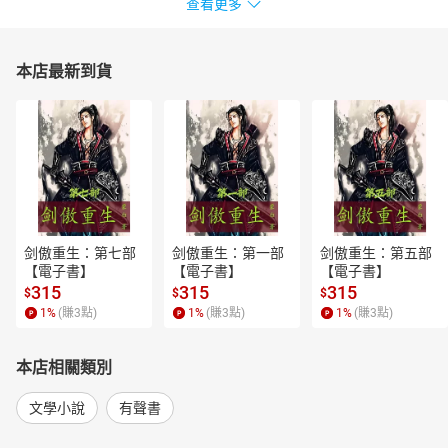
查看更多
本店最新到貨
剑傲重生：第七部
剑傲重生：第一部
剑傲重生：第五部
【電子書】
【電子書】
【電子書】
315
315
315
$
$
$
1
%
(賺
3
點)
1
%
(賺
3
點)
1
%
(賺
3
點)
本店相關類別
文學小說
有聲書