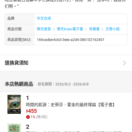
们啊。”
品牌
中文在线
商品分類
樂天首頁
樂天Kobo電子書
有聲書
文學小說
商品貨號(SKU)
166cadbe-6cb3-3eec-a2d4-386102162401
退換貨須知
本店熱銷商品
排名期間：2026/8/2 - 2026/8/8
1
時間的起源：史蒂芬．霍金的最終理論【電子書】
455
$
1
%
(賺
4
點)
2