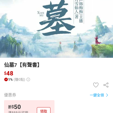
日本購物
電子/紙本書
HOT
仙墓7【有聲書】
48
$
1%
(賺0點)
優惠券
一鍵全領
50
$
折
領取
滿555元可用