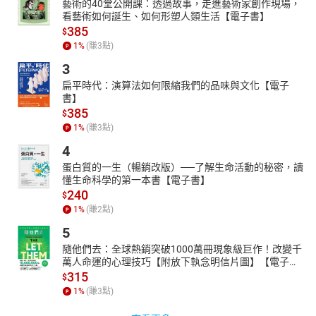
藝術的40堂公開課：透過故事，走進藝術家創作現場，
看藝術如何誕生、如何形塑人類生活【電子書】
385
$
1
%
(賺
3
點)
3
扁平時代：演算法如何限縮我們的品味與文化【電子
書】
385
$
1
%
(賺
3
點)
4
蛋白質的一生（暢銷改版）──了解生命活動的秘密，讀
懂生命科學的第一本書【電子書】
240
$
1
%
(賺
2
點)
5
隨他們去：全球熱銷突破1000萬冊現象級巨作！改變千
萬人命運的心理技巧【附放下執念明信片圖】【電子
書】
315
$
1
%
(賺
3
點)