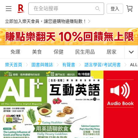
登入
立即加入樂天會員，讓您邊購物邊賺點數！
購物網分類
免運
美食
保健
民生用品
居家
3C
樂天首頁
圖書與雜誌
有聲書
語言學習/考試用書
AL
天天免運
美食蛋糕
養生保健
民生用品
居家生活
3C家電
運動休閒
親子玩具
女裝
男裝
化妝保養
情趣用品