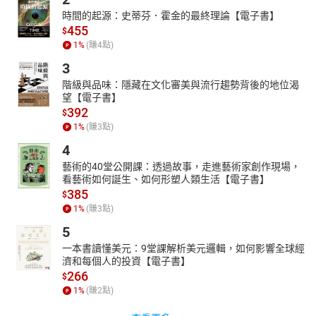
時間的起源：史蒂芬．霍金的最終理論【電子書】
455
$
1
%
(賺
4
點)
3
階級與品味：隱藏在文化審美與流行趨勢背後的地位渴
望【電子書】
392
$
1
%
(賺
3
點)
4
藝術的40堂公開課：透過故事，走進藝術家創作現場，
看藝術如何誕生、如何形塑人類生活【電子書】
385
$
1
%
(賺
3
點)
5
一本書讀懂美元：9堂課解析美元邏輯，如何影響全球經
濟和每個人的投資【電子書】
266
$
1
%
(賺
2
點)