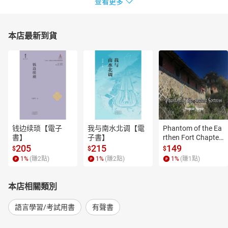
查看更多
本店最新到貨
钱边续琐【電子
我与南水北调【電
Phantom of the Ea
書】
子書】
rthen Fort Chapter
 4【有聲書】
205
215
149
$
$
$
1
%
(賺
2
點)
1
%
(賺
2
點)
1
%
(賺
1
點)
本店相關類別
語言學習/考試用書
有聲書