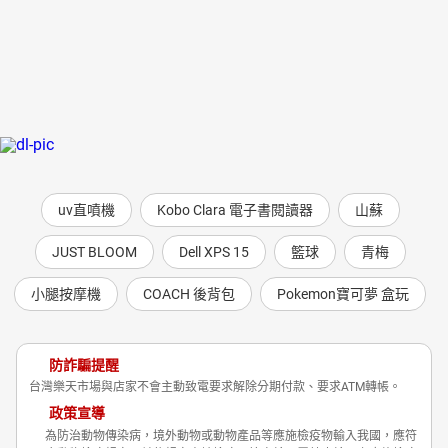
uv直噴機
Kobo Clara 電子書閱讀器
山蘇
JUST BLOOM
Dell XPS 15
籃球
青梅
小腿按摩機
COACH 後背包
Pokemon寶可夢 盒玩
防詐騙提醒
台灣樂天市場與店家不會主動致電要求解除分期付款、要求ATM轉帳。
政策宣導
為防治動物傳染病，境外動物或動物產品等應施檢疫物輸入我國，應符