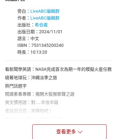
旁白：
LiveABC編輯群
作者：
LiveABC編輯群
出版社：
希伯崙
出版日期：2024/11/01
語言：中文
ISBN：7531345200240
時長：10:13:20
看新聞學英語：NASA完成首次為期一年的模擬火星任務
繞著地球玩：沖繩淡季之旅
熱門話題字
閱讀素養專欄：揭開大狐猴歌聲之謎
英文慣用語：對……半信半疑
會話百分百：來購物吧！
歷史探究：歷史上的意外發明
翻譯寫作
查看更多
飲食文化：橄欖 雅典娜禮物的祕密