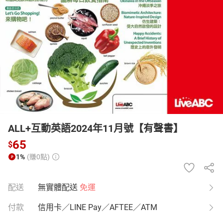
日本購物
電子/紙本書
HOT
ALL+互動英語2024年11月號【有聲書】
65
$
1%
(賺0點)
配送
無實體配送
免運
付款
信用卡／LINE Pay／AFTEE／ATM