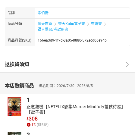
情境對話：每日飲食指南 / 讓飲食更健康
混合題型：經典故事 希臘與北歐神話經久的影響力
品牌
希伯崙
建築與美學：仿生建築 受大自然啟發的設計
商品分類
樂天首頁
樂天Kobo電子書
有聲書
CNN主播教你說英語：用科技提升籃球技能
語言學習/考試用書
環境保護：氣候變遷始料未及的影響
商品貨號(SKU)
166ea3d9-1f7d-3a05-8880-572ecd06e94b
人物側寫：莎賓娜．卡本特 新生代樂壇小天后
主題式寫作：公共場所最令人難以忍受的行為
★電子書無提供點讀功能及互動學習軟體下載。
退換貨須知
本店熱銷商品
排名期間：2026/7/30 - 2026/8/5
1
正念殺機【NETFLIX影集Murder Mindfully蓄弒待發】
【電子書】
308
$
1
%
(賺
3
點)
2