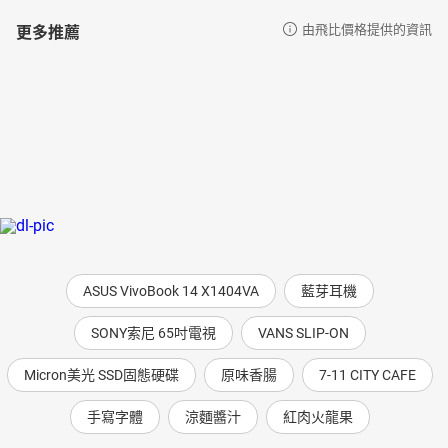
更多推薦
由飛比價格提供的資訊
ASUS VivoBook 14 X1404VA
藍芽耳機
SONY索尼 65吋電視
VANS SLIP-ON
Micron美光 SSD固態硬碟
原味香腸
7-11 CITY CAFE
手寫字體
涼麵醬汁
紅肉火龍果