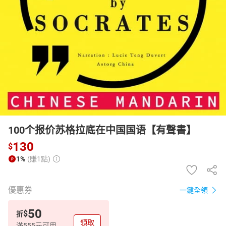
日本購物
電子/紙本書
HOT
100个报价苏格拉底在中国国语【有聲書】
130
$
1%
(賺1點)
優惠券
一鍵全領
50
$
折
領取
滿555元可用