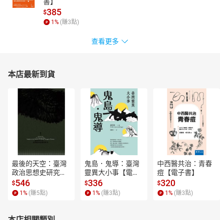
書】
385
$
1
%
(賺
3
點)
查看更多
本店最新到貨
最後的天空：臺灣
鬼島．鬼導：臺灣
中西醫共治：青春
政治思想史研究
靈異大小事【電子
痘【電子書】
【電子書】
書】
546
336
320
$
$
$
1
%
(賺
5
點)
1
%
(賺
3
點)
1
%
(賺
3
點)
本店相關類別