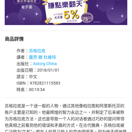
商品詳情
作者：
苏格拉底
講者：
露西·滕·杜維特
出版社：
Astorg China
出版日期：2018/01/01
語言：中文
ISBN：9782821115583
時長：00:19:34
苏格拉底是一个谜一般的人物，通过其他像柏拉图和阿里斯托芬的
账户主要是已知的。他最辉煌的智力永远之一，并制定了后来被称
为苏格拉底方法，这也是导致一个人的对话者通过巧妙的提问带领
他真相之前看到他的错误和矛盾的方式。在古代雅典，苏格拉底被
广泛称为"牛虻"，即在人的耳朵恼人的昆虫嗡嗡声，因为他不停地质