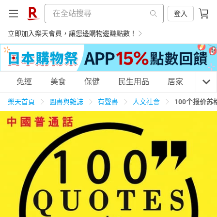
登入
立即加入樂天會員，讓您邊購物邊賺點數！
購物網分類
免運
美食
保健
民生用品
居家
3C
樂天首頁
圖書與雜誌
有聲書
人文社會
100个报价
天天免運
美食蛋糕
養生保健
民生用品
居家生活
3C家電
運動休閒
親子玩具
女裝
男裝
化妝保養
情趣用品