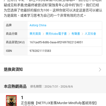
疑成见和矛盾;他最终被尝试和"腐蚀青年心目中的"执行。我们已经
为您选择了他最好的报价为100，这样你就可以决定这是否可以被认
为是腐败，或者学习思考为自己的一个非常有效的方式。
品牌
Astorg China
商品分類
樂天首頁
樂天Kobo電子書
有聲書
人文社會
商品貨號(SKU)
167cadf5-8d8b-3aaa-8f2f-897822124851
ISBN
9782821115583
退換貨須知
本店熱銷商品
排名期間：2026/7/31 - 2026/8/6
1
正念殺機【NETFLIX影集Murder Mindfully蓄弒待發】