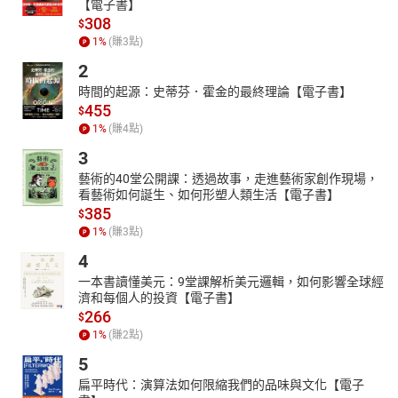
【電子書】
308
$
1
%
(賺
3
點)
2
時間的起源：史蒂芬．霍金的最終理論【電子書】
455
$
1
%
(賺
4
點)
3
藝術的40堂公開課：透過故事，走進藝術家創作現場，
看藝術如何誕生、如何形塑人類生活【電子書】
385
$
1
%
(賺
3
點)
4
一本書讀懂美元：9堂課解析美元邏輯，如何影響全球經
濟和每個人的投資【電子書】
266
$
1
%
(賺
2
點)
5
扁平時代：演算法如何限縮我們的品味與文化【電子