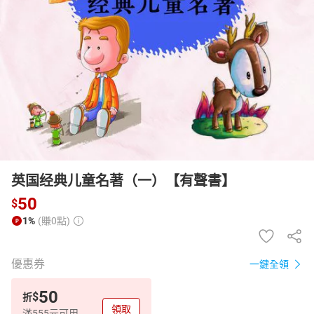
日本購物
電子/紙本書
HOT
英国经典儿童名著（一）【有聲書】
50
$
1%
(賺0點)
優惠券
一鍵全領
50
$
折
領取
滿555元可用