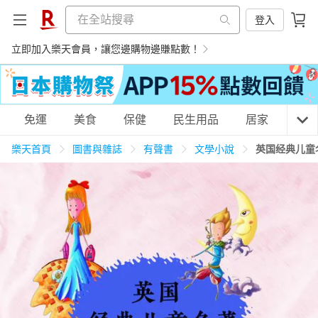
登入
立即加入樂天會員，讓您邊購物邊賺點數！
購物網分類
免運
美食
保健
民生用品
居家
3C
樂天首頁
圖書與雜誌
有聲書
文學小說
英国经典儿童
天天免運
美食蛋糕
養生保健
民生用品
居家生活
3C家電
運動休閒
親子玩具
女裝
男裝
化妝保養
情趣用品