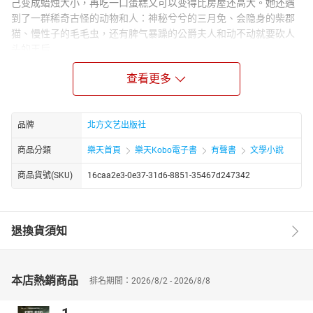
己变成蜡烛大小，再吃一口蛋糕又可以变得比房屋还高大。她还遇
到了一群稀奇古怪的动物和人：神秘兮兮的三月免、会隐身的柴郡
猫、慢性子的毛毛虫，还有脾气暴躁的公爵夫人和动不动就要砍人
头的王后……
《彼得·潘》彼得·潘是个永远长不大的孩子他住在梦幻岛，那里还住
查看更多
着仙子、美人鱼、红皮肤的印第安人和一群凶恶的海盗一天，彼得
闯入了温蒂的家中，把温蒂和她的两个弟弟——约翰和迈克尔带到了
梦幻岛他们在岛上经历了许多惊险而又刺激的冒险但是，尽管对梦
幻岛恋恋不舍，温蒂和她的弟弟们还是回家了。但梦幻岛的故事却
品牌
北方文艺出版社
一直在孩子的心中流传着
商品分類
樂天首頁
樂天Kobo電子書
有聲書
文學小說
《水孩子》童话的主人公汤姆是一个没有接受过正规教育的扫烟囱
少年，汤姆总是被格兰姆斯老板虐待，并且身上沾染不少恶习，在
商品貨號(SKU)
16caa2e3-0e37-31d6-8851-35467d247342
仙女们的教育和引导下，汤姆变成了水孩子，闯荡于不同的世界
里，经历了各种各样神奇的境遇，最终克服了千难万险，顺利地成
长为一位了不起的小男子汉。
退換貨須知
《小鹿斑比》故事从小鹿斑比出生写起，描绘了它与森林里其他动
物的团结友爱、互助成长的感人画面，也写到了它与猎杀动物的人
类所进行的殊死斗争，展现了斑比从一只懵懂小鹿成长为一位威武
鹿王的奇特经历。其成长过程中历经的喜悦与辛酸、成功与挫折都
本店熱銷商品
排名期間：2026/8/2 - 2026/8/8
值得小读者用心品味。
《柳林风声》是一部充满了田园牧歌风情的经典童话。作家通过对