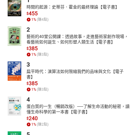
1
聪明的河鼠、和顺的鼹鼠、持重的獾和莽撞的蟾蜍的刻画，描写了
時間的起源：史蒂芬．霍金的最終理論【電子書】
他们在交往和历险的过程中彼此之间的真诚相待和患难与共，让读
455
$
者在感受到伟大的友谊的同时，也让《领跑者·小学生新课标经典文
1
%
(賺
4
點)
库：柳林风声[彩图版）》洋溢着浓浓的人情美。
2
《格列佛游记》是一个荒诞、离奇、滑稽的故事。《格列佛游记》
藝術的40堂公開課：透過故事，走進藝術家創作現場，
共分为四部分：小人国游记、大人国游记、飞岛国游记和慧驷国游
看藝術如何誕生、如何形塑人類生活【電子書】
记。《领跑者·小学生新课标经典文库：格列佛游记[彩图拼音版）》
385
$
按照小学生接受能力及重要程度仅选取了前两部分，主要讲述了一
1
%
(賺
3
點)
名英国随船外科医生格列佛，在一次航海中遇险，沦为了利立普小
3
人国的俘虏，这里的居民只有格列佛的十二分之一大，国内却充满
扁平時代：演算法如何限縮我們的品味與文化【電子
了政党倾轧与教派纷争，又和邻国连连发生战祸。格列佛费劲周折
書】
从这里逃脱，却又在一次航海中意外闯入大人国，成为了富农的摇
385
$
钱树。偶然的机会，格列佛人了宫，得到了王后与国王的宠爱，摆
1
%
(賺
3
點)
脱了悲惨的卖艺生活。后来，格列佛又意外离开大人国。
4
蛋白質的一生（暢銷改版）──了解生命活動的秘密，讀
懂生命科學的第一本書【電子書】
240
$
1
%
(賺
2
點)
5