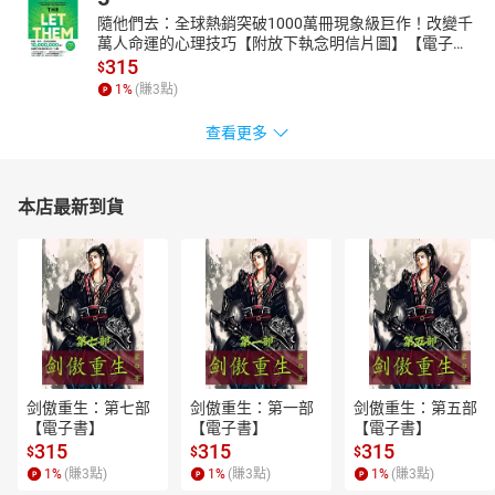
隨他們去：全球熱銷突破1000萬冊現象級巨作！改變千
萬人命運的心理技巧【附放下執念明信片圖】【電子
書】
315
$
1
%
(賺
3
點)
查看更多
本店最新到貨
剑傲重生：第七部
剑傲重生：第一部
剑傲重生：第五部
【電子書】
【電子書】
【電子書】
315
315
315
$
$
$
1
%
(賺
3
點)
1
%
(賺
3
點)
1
%
(賺
3
點)