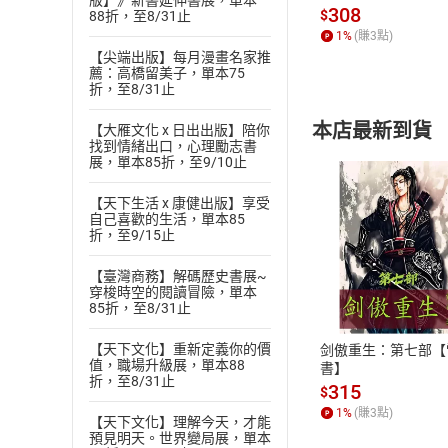
版】》新書延伸書展，單本
發】【電子書】
308
$
88折，至8/31止
1
%
(賺
3
點)
【尖端出版】每月漫畫名家推
薦：高橋留美子，單本75
折，至8/31止
本店最新到貨
【大雁文化 x 日出出版】陪你
找到情緒出口，心理勵志書
展，單本85折，至9/10止
【天下生活 x 康健出版】享受
自己喜歡的生活，單本85
折，至9/15止
付款方
【臺灣商務】解碼歷史書展~
穿梭時空的閱讀冒險，單本
85折，至8/31止
ATM轉帳、信用卡
【天下文化】重新定義你的價
剑傲重生：第七部【
值，職場升級展，單本88
書】
折，至8/31止
315
$
1
%
(賺
3
點)
【天下文化】理解今天，才能
預見明天。世界變局展，單本