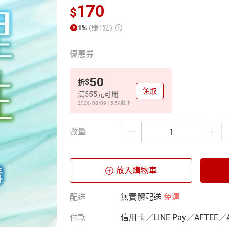
170
$
1%
(賺1點)
優惠券
50
$
折
領取
滿555元可用
2026/08/09 15:59
截止
數量
放入購物車
配送
無實體配送
免運
付款
信用卡／LINE Pay／AFTEE／