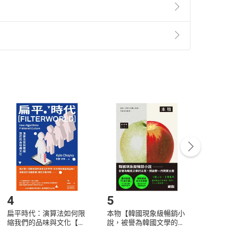
準則
第
2
條第
5
款之規定，「非以有形媒介提供之數位
，不適用消保法第
19
條第
1
項七日內無條件退貨之規
非以有形媒介提供之數位內容，消費者同意若訂購後
付款
方式
完成
訂單
中點選「瀏覽訂單明細」
>
「申請取消訂單
/
退
Payment
Complete
/退貨。
登入帳號，下載書籍後看書
4
5
6
扁平時代：演算法如何限
本物【韓國現象級暢銷小
蛋白
縮我們的品味與文化【電
說，被譽為韓國文學的未
版）─