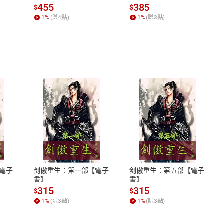
場，看藝術如何誕生、如
455
385
$
$
何形塑人類生活【電子
1
%
(賺
4
點)
1
%
(賺
3
點)
書】
式
退換貨規範
、LINE PAY、AFTEE
本店是否提供消費者保護法七日猶
之權利，遽消費者保護法及通訊交
電子
剑傲重生：第一部【電子
剑傲重生：第五部【電子
除權合理例外情事適用準則，依商
書】
書】
質各有不同規定。詳細退換貨說明
315
315
$
$
照各商品說明。
1
%
(賺
3
點)
1
%
(賺
3
點)
詳細說明