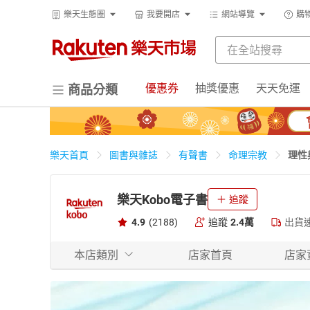
樂天生態圈
我要開店
網站導覽
購
優惠券
抽獎優惠
天天免運
商品分類
理性
樂天首頁
圖書與雜誌
有聲書
命理宗教
樂天Kobo電子書
追蹤
4.9
(2188)
追蹤
2.4萬
出貨
本店類別
店家首頁
店家