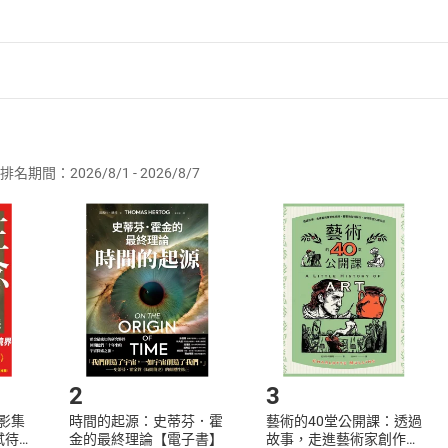
者保護法
第
19
條第
1
項後段
暨
通訊交易解除權合理例外情事適用
供即為完成之線上服務，經消費者事先同意始提供。」 之商品
排名期間：2026/8/1 - 2026/8/7
訂購本店鋪之商品即代表知悉本店鋪所銷售之商品為電子書，屬
取電子書，不得請求退貨退款。
品
放入
購物車
登入
帳號
欲取消訂單或辦理退貨時，請登入樂天市場，並於「我的訂單」
Shopping cart
Login
將依您的申請進行審核，待審核通過後將為您辦理退款事宜。
市場須以整筆訂單為單位進行取消/退貨，恕無法以單支商品取消
如何開始使用？
.選擇閱讀載具
Step2.
2
3
X影集
時間的起源：史蒂芬．霍
藝術的40堂公開課：透過
蓄弒待
金的最終理論【電子書】
故事，走進藝術家創作現