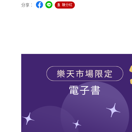
分享：
賺分紅