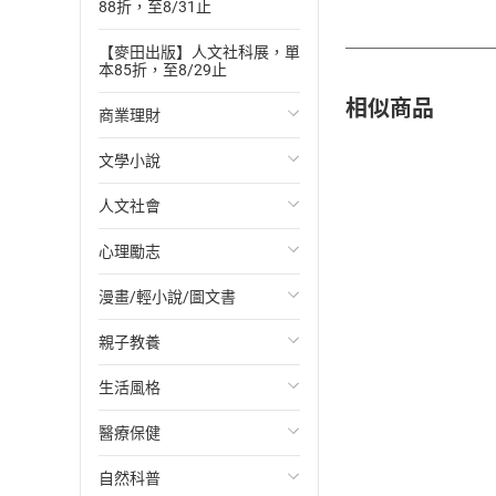
88折，至8/31止
【麥田出版】人文社科展，單
本85折，至8/29止
相似商品
商業理財
文學小說
投資理財
人文社會
經濟/趨勢
歐美文學
心理勵志
財務/金融
日本文學
國際關係
漫畫/輕小說/圖文書
管理/領導
韓國文學
政治
心靈成長/情緒
親子教養
職場工作術
華文文學
社會科學
人際關係
輕小說
生活風格
成功法
經典文學
台灣/中國歷史
兩性關係
奇幻/科幻
教育現場
醫療保健
行銷/廣告
成長/家庭生活小說
日/韓歷史
心理學
愛情故事
兒童文學/故事
飲食/食譜
自然科普
傳記
懸疑/推理小說
其他歷史/史學
職場/社會寫實
兒童科普/學習
健身/美顏
健康/養生