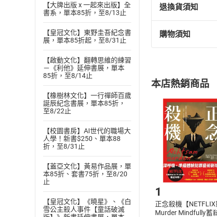
【大牌出版 x 一起來出版】全
退換貨須知
書系，單本85折，至8/13止
【皇冠文化】東野圭吾紀念書
購物須知
退換貨規定：
展，單本85折起，至8/31止
(
一
)
依
消費
【啟動文化】翻轉思維的練習
內容或一經提
－《利他》延伸書展，單本
購書須知
定。
85折，至8/14止
本店熱銷商品
(
二
)
消費者
【橡樹林文化】一行禪師百歲
且已下載
/
存
誕辰紀念書展，單本85折，
挑選
商
至8/22止
退貨方式：您
Choose
貨」，本店鋪
【校園書房】AI世代的職場大
請注意，樂天
人學！新書$250、單本88
購書後，
折，至8/31止
【蓋亞文化】黃易作品展，單
Step1
本85折、套書75折，至8/20
止
1
【皇冠文化】《曉星》、《白
正念殺機【NETFLI
雪公主殺人事件【童話破滅
Murder Mindfully