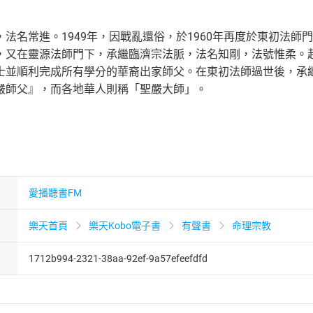
法名常進。1949年，因戰亂還俗，於1960年再度於東初法
，又在靈源法師門下，承繼臨濟宗法脈，法名知剛，法號惟柔。
士並順利完成所有學分的華裔出家師父。在東初法師過世後，承
嚴師父』，而各地華人則稱「聖嚴大師」。
愛播聽書FM
樂天首頁
樂天Kobo電子書
有聲書
命理宗教
1712b994-2321-38aa-92ef-9a57efeefdfd