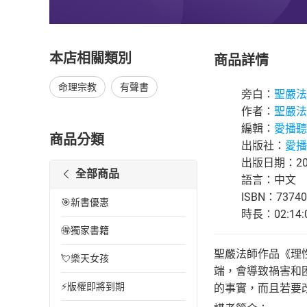
本店相關類別
商品詳情
命理宗教
有聲書
旁白：
聖嚴法
作者：
聖嚴法
編輯：
愛播聽
商品分類
出版社：
愛播
出版日期：201
全部商品
語言：中文
ISBN：73740
🎯新書優惠
時長：02:14:
🉐獨家書籍
聖嚴法師作品《理
💘樂天女孩
端，會導致禍害和
⚡版權即將到期
的事實，而且若要