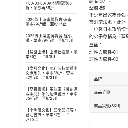
講者簡介：
⭐08/03-08/09本週精選85
聖嚴法師
折，領券再85折
于少年出家為沙彌，
2026線上漫畫博覽會-漫畫，
曹洞宗法脈。此外
單本79折起，至8/15止
一位赴日本攻讀博
2026線上漫畫博覽會-輕小
的弟子尊稱為『聖
說，單本79折起，至8/15止
章節：
理性與感性-01
【臉譜出版】出版社推薦，單
本85折，至8/8止
理性與感性-02
【皇冠文化】哈利波特繁體中
文版系列，單本88折，套書
82折起，至8/31止
品牌
【高寶書版】馬伯庸《桃花源
商品分類
沒事兒》系列延伸書展，單本
85折起，至8/25止
商品貨號(SKU)
【小角落文化】閱來閱好玩，
暑期書展，單本82折，至
8/16止