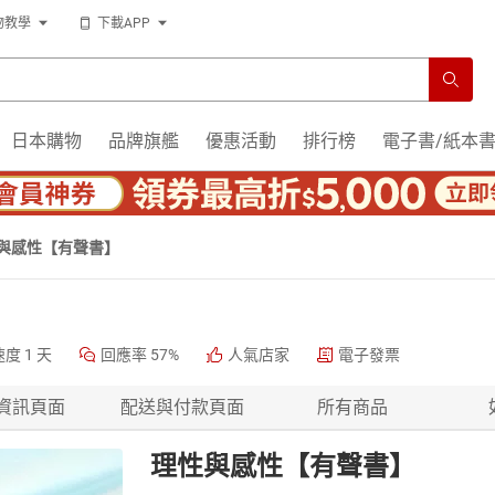
物教學
下載APP
日本購物
品牌旗艦
優惠活動
排行榜
電子書/紙本
與感性【有聲書】
速度
1 天
回應率
57%
人氣店家
電子發票
資訊頁面
配送與付款頁面
所有商品
理性與感性【有聲書】