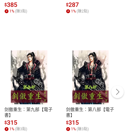
子書】
來】【電子書】
秘密
385
287
24
$
$
$
一本
1
%
(賺
3
點)
1
%
(賺
2
點)
1
%
客服資訊
豫期
服務時間：週一到週五 10:00-12:00、
易解
13:00-17:00 (國定假日及例假日休息)
剑傲重生：第九部【電子
剑傲重生：第八部【電子
潜水史
品性
客服電話：0080-1857077
書】
書】
andari
al) Sc
請參
客服信箱：
聯絡店家
315
315
13
$
$
$
r【電
1
%
(賺
3
點)
1
%
(賺
3
點)
1
%