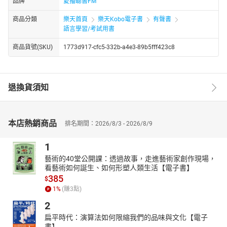
品牌
愛播聽書FM
商品分類
樂天首頁
樂天Kobo電子書
有聲書
語言學習/考試用書
商品貨號(SKU)
1773d917-cfc5-332b-a4e3-89b5fff423c8
退換貨須知
本店熱銷商品
排名期間：2026/8/3 - 2026/8/9
1
藝術的40堂公開課：透過故事，走進藝術家創作現場，
看藝術如何誕生、如何形塑人類生活【電子書】
385
$
1
%
(賺
3
點)
2
扁平時代：演算法如何限縮我們的品味與文化【電子
書】