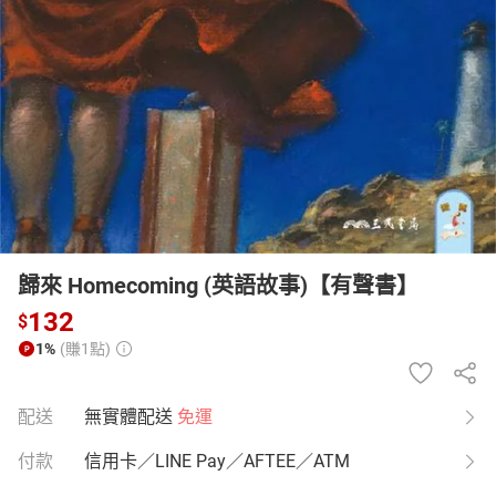
日本購物
電子/紙本書
HOT
歸來 Homecoming (英語故事)【有聲書】
132
$
1%
(賺1點)
配送
無實體配送
免運
付款
信用卡／LINE Pay／AFTEE／ATM