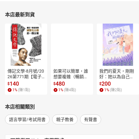
本店最新到貨
傳記文學-8月號/20
如果可以簡單，誰
我們的夏天，剛剛
26第771期【電子
想要複雜（暢銷經
好：她以為自己只
書】
典新編版）【電子
是逃離一段失敗的
140
480
200
$
$
$
書】
愛，卻在薰衣草盛
1
%
(賺
1
點)
1
%
(賺
4
點)
1
%
(賺
2
點)
開的山裡，重新學
會愛人，也學會把
自己留在幸福裡。
本店相關類別
【電子書】
語言學習/考試用書
親子教養
有聲書