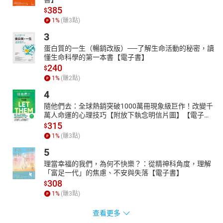
385
$
1
%
(賺
3
點)
3
蛋白質的一生（暢銷改版）──了解生命活動的秘密，讀
懂生命科學的第一本書【電子書】
240
$
1
%
(賺
2
點)
4
隨他們去：全球熱銷突破1000萬冊現象級巨作！改變千
萬人命運的心理技巧【附放下執念明信片圖】【電子
書】
315
$
1
%
(賺
3
點)
5
理當幸福的我們，為何不快樂？：從精神科角度，理解
「富足一代」的焦慮、不安與失落【電子書】
308
$
1
%
(賺
3
點)
查看更多