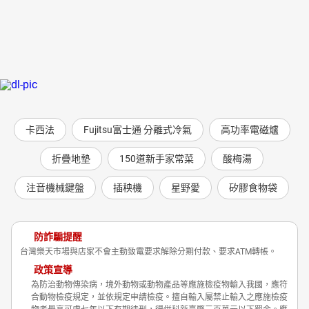
卡西法
Fujitsu富士通 分離式冷氣
高功率電磁爐
折疊地墊
150道新手家常菜
酸梅湯
注音機械鍵盤
插秧機
星野愛
矽膠食物袋
防詐騙提醒
台灣樂天市場與店家不會主動致電要求解除分期付款、要求ATM轉帳。
政策宣導
為防治動物傳染病，境外動物或動物產品等應施檢疫物輸入我國，應符
合動物檢疫規定，並依規定申請檢疫。擅自輸入屬禁止輸入之應施檢疫