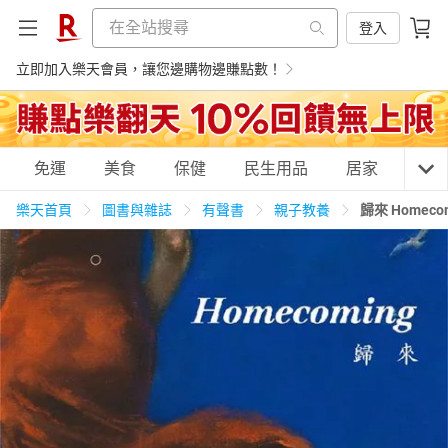
登入
立即加入樂天會員，讓您邊購物邊賺點數！
購物網分類
免運
美食
保健
民生用品
居家
3C
樂天首頁
圖書與雜誌
有聲書
親子教養
歸來 Homec
天天免運
美食蛋糕
養生保健
民生用品
居家生活
3C家電
運動休閒
親子玩具
女裝
男裝
化妝保養
情趣用品