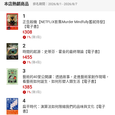
本店熱銷商品
疫情後的全球經濟顯現出通膨與通縮的兩極化現象：房地產、股市
排名期間：2026/8/1 - 2026/8/7
等資產價格因資金流入而膨脹，而實體經濟卻持續低迷。書中探討
1
了央行對資產市場與消費市場的不對稱影響，進一步分析貨幣政策
如何加劇了財富分化。作者提出「大疫水牛」與「剛性泡沫」的概
正念殺機【NETFLIX影集Murder Mindfully蓄弒待發】
念，闡述了房市、股市價格表面上欣欣向榮，但其實基於貨幣寬鬆
【電子書】
308
而形成的結構性泡沫。
$
1
%
(賺
3
點)
▎財政、貨幣與數位貨幣的政策視角
在全球金融環境的巨變之中，各國央行面臨新的政策挑戰，特別是
2
在數位貨幣崛起、現代貨幣理論（MMT）被廣泛討論的背景下。作
時間的起源：史蒂芬．霍金的最終理論【電子書】
者分析了Facebook Libra等數位貨幣計畫對傳統金融體系的衝擊，
455
$
並探討了數位貨幣作為潛在政策工具的可能性。本書認為未來數位
1
%
(賺
4
點)
貨幣可能在全球金融體系中發揮關鍵作用，但同時也帶來金融穩定
3
和政策有效性的新問題。
藝術的40堂公開課：透過故事，走進藝術家創作現場，
【反思全球經濟未來】
看藝術如何誕生、如何形塑人類生活【電子書】
作者認為當前的貨幣和財政政策操作已經觸及極限，尤其在全球風
385
$
險因子增強、央行手段受限的情況下，未來經濟局勢的挑戰空前。
1
%
(賺
3
點)
最後一章回歸經濟學原點，勉勵讀者以經濟學思維審視當下現象，
4
從而更理性地面對現代經濟所帶來的種種挑戰。
扁平時代：演算法如何限縮我們的品味與文化【電子
本書特色：本書剖析全球經濟從通縮、通膨至滯脹的變遷，聚焦美
書】
國聯準會在經濟危機中的貨幣政策。透過疫情、美股動盪、能源危