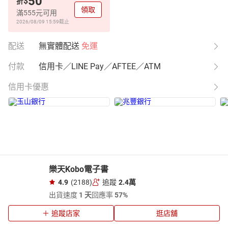
50
$
折
領取
滿555元可用
2026/08/09 15:59
截止
配送
無實體配送
免運
付款
信用卡／LINE Pay／AFTEE／ATM
信用卡優惠
樂天Kobo電子書
4.9
(2188)
追蹤
2.4萬
出貨速度
1 天
回應率
57%
追蹤店家
逛店舖