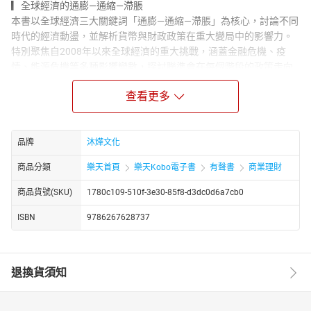
▎全球經濟的通膨—通縮—滯脹
本書以全球經濟三大關鍵詞「通膨—通縮—滯脹」為核心，討論不同
時代的經濟動盪，並解析貨幣與財政政策在重大變局中的影響力。
特別聚焦自2008年以來全球經濟的重大挑戰，涵蓋金融危機、疫
情、能源危機等多種影響變數，探討聯準會在每個階段的政策走向
及其在金融市場和實體經濟中的分化效果。
查看更多
▎經濟變遷中的聯準會政策影響
本書深入探討美國聯準會的政策演變，詳細記錄其如何在不同經濟
情境下採取相應的貨幣政策手段。自2008年金融危機以來，美聯儲
品牌
沐燁文化
不斷在貨幣擴張與緊縮之間游移，試圖維持經濟穩定，抑制過度通
膨。本書觀察了疫情期間，美聯儲如何在經濟全面萎縮時推行無限
商品分類
樂天首頁
樂天Kobo電子書
有聲書
商業理財
量寬鬆政策，使美股逆勢回升、資產價格持續上漲，並引發資本市
場與實體經濟的脫節。
商品貨號(SKU)
1780c109-510f-3e30-85f8-d3dc0d6a7cb0
▎從滯脹歷史看當今局勢
ISBN
9786267628737
1970年代，美國因石油危機陷入滯脹困境，面臨高失業、低成長、
高通膨共存的局面，經濟學界對此束手無策，政府調控措施也陷入
困境。隨著全球化加速和能源價格不穩定的當前背景，類似的滯脹
退換貨須知
風險再次浮現。本書詳細回顧了當時高通膨如何反覆衝擊經濟、導
致長期不景氣，並提出對當前經濟形勢的見解。
▎通膨與通縮的兩極化現象