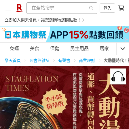
登入
立即加入樂天會員，讓您邊購物邊賺點數！
購物網分類
免運
美食
保健
民生用品
居家
3C
樂天首頁
圖書與雜誌
有聲書
商業理財
大動盪時代！
天天免運
美食蛋糕
養生保健
民生用品
居家生活
3C家電
運動休閒
親子玩具
女裝
男裝
化妝保養
情趣用品