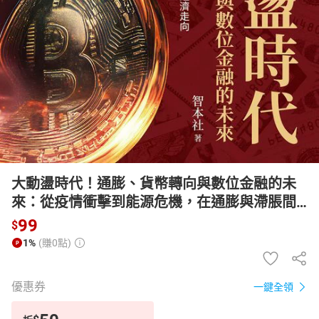
日本購物
電子/紙本書
HOT
大動盪時代！通膨、貨幣轉向與數位金融的未
來：從疫情衝擊到能源危機，在通膨與滯脹間
的兩難選擇與經濟走向【有聲書】
99
$
1%
(賺0點)
優惠券
一鍵全領