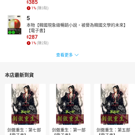
385
$
機等事件，解析聯準會如何影響資本市場和實體經濟的分化，並以
1
%
(賺
3
點)
1970年代滯脹為歷史參照，探討當前通膨與通縮的兩極化現象。從
5
財政到數位貨幣，本書多角度呈現經濟挑戰，助讀者更加理解現代
本物【韓國現象級暢銷小說，被譽為韓國文學的未來】
經濟格局。
【電子書】
287
$
1
%
(賺
2
點)
查看更多
本店最新到貨
剑傲重生：第七部
剑傲重生：第一部
剑傲重生：第五部