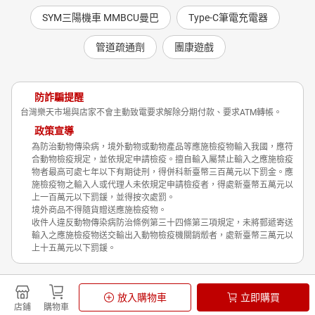
SYM三陽機車 MMBCU曼巴
Type-C筆電充電器
管道疏通劑
團康遊戲
防詐騙提醒
台灣樂天市場與店家不會主動致電要求解除分期付款、要求ATM轉帳。
政策宣導
為防治動物傳染病，境外動物或動物產品等應施檢疫物輸入我國，應符
合動物檢疫規定，並依規定申請檢疫。擅自輸入屬禁止輸入之應施檢疫
物者最高可處七年以下有期徒刑，得併科新臺幣三百萬元以下罰金。應
施檢疫物之輸入人或代理人未依規定申請檢疫者，得處新臺幣五萬元以
上一百萬元以下罰鍰，並得按次處罰。
境外商品不得隨貨贈送應施檢疫物。
收件人違反動物傳染病防治條例第三十四條第三項規定，未將郵遞寄送
輸入之應施檢疫物送交輸出入動物檢疫機關銷燬者，處新臺幣三萬元以
上十五萬元以下罰鍰。
Shopping is Entertainment!
放入購物車
立即購買
非洲豬瘟政策宣導
隱私權政策
店鋪
購物車
© Rakuten Group, Inc.