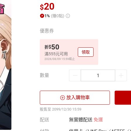
20
$
1%
(賺0點)
優惠券
50
$
折
領取
滿555元可用
2026/08/09 15:59
截止
數量
放入購物車
販售至 2099/12/30 15:59
配送
無實體配送
免運