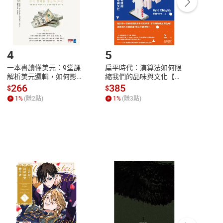
登入帳號，下載書籍後看書
4
5
6
一本書讀懂美元：9堂課
扁平時代：演算法如何限
本物
解析美元邏輯，如何影響
縮我們的品味與文化【電
說，
全球經濟和每個人的投資
子書】
來】
266
385
28
$
$
$
【電子書】
1
%
(賺
2
點)
1
%
(賺
3
點)
1
%
客服資訊