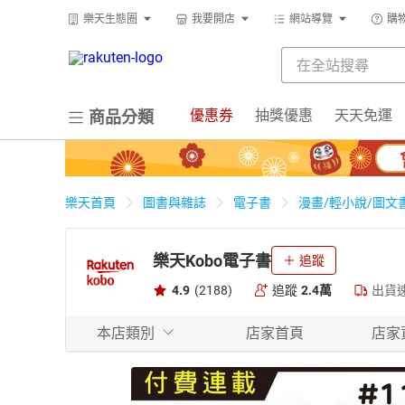
樂天生態圈
我要開店
網站導覽
購
優惠券
抽獎優惠
天天免運
商品分類
樂天首頁
圖書與雜誌
電子書
漫畫/輕小說/圖文
樂天Kobo電子書
追蹤
4.9
(2188)
追蹤
2.4萬
出貨
本店類別
店家首頁
店家