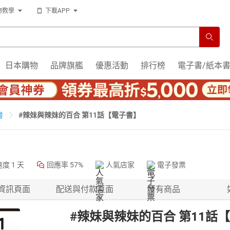
物教學
下載APP
日本購物
品牌旗艦
優惠活動
排行榜
電子書/紙本
#辣妹與辣妹的百合 第11話【電子書】
書
速度
1 天
回應率
57%
人氣店家
電子發票
資訊頁面
配送與付款頁面
所有商品
#辣妹與辣妹的百合 第11話