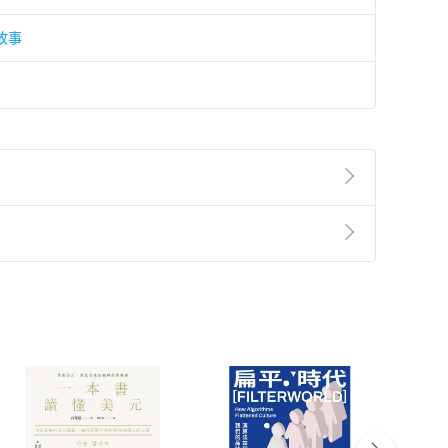
故事
準則
第
2
條第
5
款之規定，「非以有形媒介提供之數位
，不適用消保法第
19
條第
1
項七日內無條件退貨之規
非以有形媒介提供之數位內容，消費者同意若訂購後
付款
方式
完成
訂單
中點選「瀏覽訂單明細」
>
「申請取消訂單
/
退
Payment
Complete
/退貨。