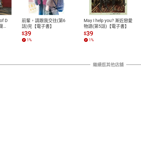
、LINE PAY、AFTEE
本店是否提供消費者保護法七日猶
之權利，遽消費者保護法及通訊交
of D
前輩，請跟我交往(第6
May I help you? 漸近戀愛
除權合理例外情事適用準則，依商
有聲
話)完【電子書】
物語(第5話)【電子書】
質各有不同規定。詳細退換貨說明
39
39
$
$
照各商品說明。
1
%
1
%
詳細說明
繼續逛其他店舖