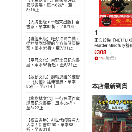
【小角落文化】閱來閱好玩，
購書後，
暑期書展，單本82折，至
8/16止
Step1
【大牌出版 x 一起來出版】全
書系，單本85折，至8/13止
1
【聯經出版】吃好油降血糖，
正念殺機【NETFLI
從控醣到舒壓的全方位健康提
Murder Mindfully
案，單本85折，至7/31止
發】【電子書】
308
$
1
%
(賺
3
點)
【皇冠文化】東野圭吾紀念書
展，單本85折起，至8/31止
【啟動文化】翻轉思維的練習
－《利他》延伸書展，單本
本店最新到貨
85折，至8/14止
【橡樹林文化】一行禪師百歲
誕辰紀念書展，單本85折，
至8/22止
【校園書房】AI世代的職場大
人學！新書$250、單本88
付款方
折，至8/31止