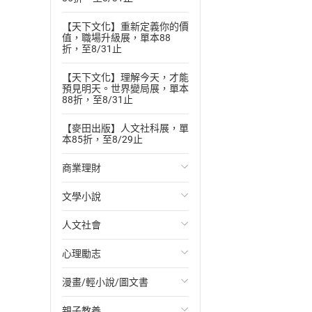
【天下文化】重新定義你的價
值，職場升級展，單本88
折，至8/31止
【天下文化】理解今天，才能
預見明天。世界變局展，單本
88折，至8/31止
【麥田出版】人文社科展，單
本85折，至8/29止
商業理財
文學小說
投資理財
人文社會
經濟/趨勢
歐美文學
心理勵志
財務/金融
日本文學
國際關係
漫畫/輕小說/圖文書
管理/領導
韓國文學
政治
心靈成長/情緒
親子教養
職場工作術
華文文學
社會科學
人際關係
輕小說