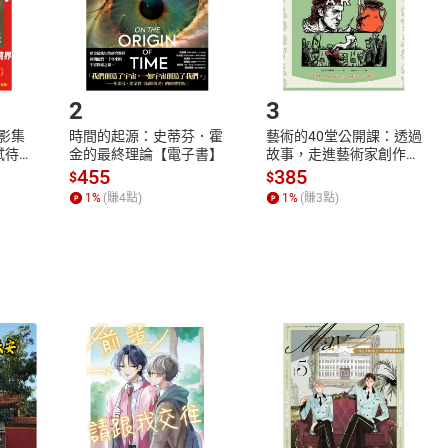
如何開始使用？
.選擇閱讀載具
Step2.
2
3
X影集
時間的起源：史蒂芬．霍
藝術的40堂公開課：透過
蓄弒待
金的最終理論【電子書】
故事，走進藝術家創作現
場，看藝術如何誕生、如
455
385
$
$
何形塑人類生活【電子
1
%
(賺
4
點)
1
%
(賺
3
點)
書】
式
退換貨規範