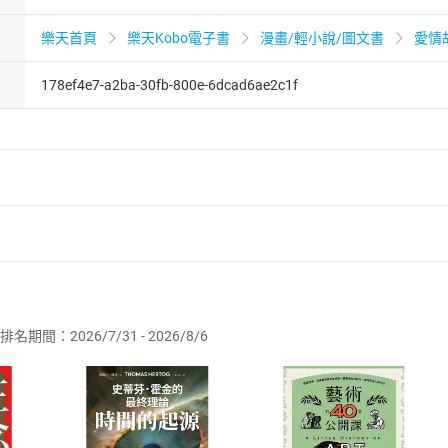
樂天首頁
樂天Kobo電子書
漫畫/輕小說/圖文書
愛情
178ef4e7-a2ba-30fb-800e-6dcad6ae2c1f
者保護法
第
19
條第
1
項後段
暨
通訊交易解除權合理例外情事適用
供即為完成之線上服務，經消費者事先同意始提供。」 之商品
排名期間：2026/7/31 - 2026/8/6
訂購本店鋪之商品即代表知悉本店鋪所銷售之商品為電子書，屬
取電子書，不得請求退貨退款。
品
放入
購物車
登入
帳號
欲取消訂單或辦理退貨時，請登入樂天市場，並於「我的訂單」
Shopping cart
Login
將依您的申請進行審核，待審核通過後將為您辦理退款事宜。
市場須以整筆訂單為單位進行取消/退貨，恕無法以單支商品取消