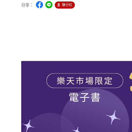
分享：
賺分紅