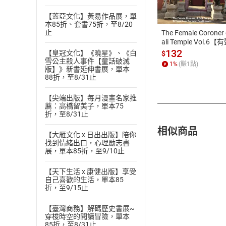
ATM轉帳、信用卡
【蓋亞文化】黃易作品展，單
本85折、套書75折，至8/20
止
The Female Coroner 
ali Temple Vol.6【
書】
132
【皇冠文化】《曉星》、《白
$
雪公主殺人事件【童話破滅
1
%
(賺
1
點)
版】》新書延伸書展，單本
88折，至8/31止
【尖端出版】每月漫畫名家推
薦：高橋留美子，單本75
折，至8/31止
相似商品
【大雁文化 x 日出出版】陪你
找到情緒出口，心理勵志書
展，單本85折，至9/10止
【天下生活 x 康健出版】享受
自己喜歡的生活，單本85
折，至9/15止
【臺灣商務】解碼歷史書展~
穿梭時空的閱讀冒險，單本
85折，至8/31止