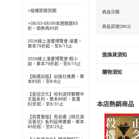
⚡版權即將到期
商品分類
⭐08/03-08/09本週精選85
商品貨號(SKU)
折，領券再85折
2026線上漫畫博覽會-漫畫，
單本79折起，至8/15止
退換貨須知
2026線上漫畫博覽會-輕小
說，單本79折起，至8/15止
購物須知
退換貨規定：
【臉譜出版】出版社推薦，單
本85折，至8/8止
(
一
)
依
消費
內容或一經提
【皇冠文化】哈利波特繁體中
購書須知
定。
文版系列，單本88折，套書
本店熱銷商品
82折起，至8/31止
(
二
)
消費者
且已下載
/
存
挑選
商
【高寶書版】馬伯庸《桃花源
沒事兒》系列延伸書展，單本
退貨方式：您
Choose
85折起，至8/25止
貨」，本店鋪
請注意，樂天