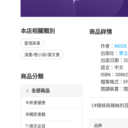
本店相關類別
商品詳情
愛情故事
作者：
INOUE
出版社：
東立
漫畫/輕小說/圖文書
出版日期：202
語言：中文
ISBN：30862
商品分類
檔案格式：EP
閱讀裝置：閱讀器
全部商品
🎯新書優惠
《#辣妹與辣妹的
🉐獨家書籍
品牌
💘樂天女孩