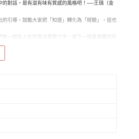
的對話，是有滋有味有質感的風格吧！──王琄（金
的引導，鼓勵大家把「知道」轉化為「經驗」，這也
能一起在人生的雲淡風輕之中，留下一道最美麗的彩
感的對話而成長蛻變得更幸福。──嚴守仁（生命教
資，從事主持及教學工作逾25年，廣播金鐘獎三度入