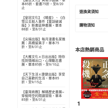
【蓋亞文化】黃易作品展，單
曾任國立教育電台
本85折、套書75折，至8/20
止
達、人際溝通、風
退換貨須知
長期在知名文化創意
【皇冠文化】《曉星》、《白
雪公主殺人事件【童話破滅
設「質感說話課」
購物須知
版】》新書延伸書展，單本
退換貨規定：
88折，至8/31止
2016年受邀主持T
(
一
)
依
消費
柔力量」廣受好評
【尖端出版】每月漫畫名家推
內容或一經提
熱愛生活，習舞多
薦：高橋留美子，單本75
購書須知
定。
折，至8/31止
己為世界傳遞有價
本店熱銷商品
(
二
)
消費者
個人著作《質感說
【大雁文化 x 日出出版】陪你
且已下載
/
存
挑選
商
找到情緒出口，心理勵志書
臉書專頁：月琪
退貨方式：您
展，單本85折，至9/10止
Choose
貨」，本店鋪
【天下生活 x 康健出版】享受
請注意，樂天
自己喜歡的生活，單本85
購書後，
折，至9/15止
【臺灣商務】解碼歷史書展~
Step1
穿梭時空的閱讀冒險，單本
85折，至8/31止
1