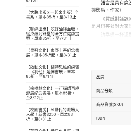
8/16止
語言是具有魔法的
鐘影后、作家）
【大牌出版 x 一起來出版】全
書系，單本85折，至8/13止
《質感對話課》全
是月琪笑著對大家
【聯經出版】吃好油降血糖，
從控醣到舒壓的全方位健康提
請準備一杯溫熱的
案，單本85折，至7/31止
虹。──季潔（廣
【皇冠文化】東野圭吾紀念書
希望推薦月琪的這
展，單本85折起，至8/31止
育園丁／專業顧問
------
【啟動文化】翻轉思維的練習
－《利他》延伸書展，單本
授權單位：遠流出
85折，至8/14止
品牌
錄製單位：鏡好聽
【橡樹林文化】一行禪師百歲
商品分類
【作者／主播簡介
誕辰紀念書展，單本85折，
至8/22止
潘月琪
Mia Pan
商品貨號(SKU)
【校園書房】AI世代的職場大
資深媒體主持人、
人學！新書$250、單本88
ISBN
畢業於清大中文系
折，至8/31止
圍，專訪對象高達