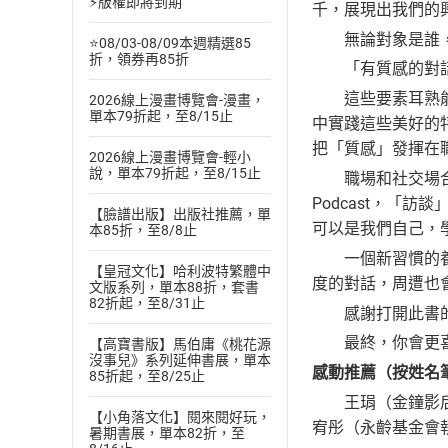
⚡版權即將到期
千，展現出我們的
無論對象是誰，若
⭐08/03-08/09本週精選85
折，領券再85折
「有質感的對話」
這些要素耳熟能詳
2026線上漫畫博覽會-漫畫，
單本79折起，至8/15止
中實踐這些美好的
把「質感」發揮在
2026線上漫畫博覽會-輕小
說，單本79折起，至8/15止
職場和社交場合占
Podcast，
【臉譜出版】出版社推薦，單
可以是我們自己，
本85折，至8/8止
一個新習慣的養成
【皇冠文化】哈利波特繁體中
度的對話，周遭也
文版系列，單本88折，套書
82折起，至8/31止
感謝打開此書的你
最終，你會更喜
【高寶書版】馬伯庸《桃花源
沒事兒》系列延伸書展，單本
感動推薦（按姓名
85折起，至8/25止
王琄（金鐘影后、
【小角落文化】閱來閱好玩，
宥彤（永齡基金會
暑期書展，單本82折，至