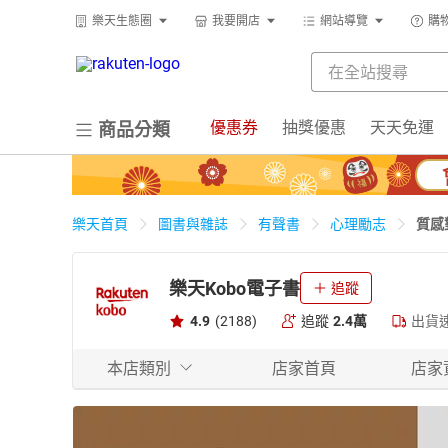
樂天生態圈
我要開店
網站導覽
購
優惠券
抽獎優惠
天天免運
商品分類
質感
樂天首頁
圖書與雜誌
有聲書
心理勵志
樂天Kobo電子書
追蹤
4.9
(2188)
追蹤
2.4萬
出貨
本店類別
店家首頁
店家