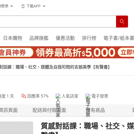
物教學
下載APP
日本購物
品牌旗艦
優惠活動
排行榜
電子書/紙本
對話課：職場、社交、媒體及自我叩問的言談美學【有聲書】
速度
1 天
回應率
57%
人氣店家
電子發票
資訊頁面
配送與付款頁面
所有商品
質感對話課：職場、社交、媒