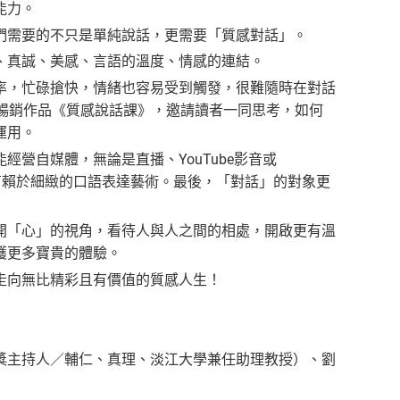
能力。
需要的不只是單純說話，更需要「質感對話」。
真誠、美感、言語的溫度、情感的連結。
，忙碌搶快，情緒也容易受到觸發，很難隨時在對話
暢銷作品《質感說話課》，邀請讀者一同思考，如何
運用。
自媒體，無論是直播、YouTube影音或
，有賴於細緻的口語表達藝術。最後，「對話」的對象更
「心」的視角，看待人與人之間的相處，開啟更有溫
穫更多寶貴的體驗。
向無比精彩且有價值的質感人生！
主持人／輔仁、真理、淡江大學兼任助理教授）、劉