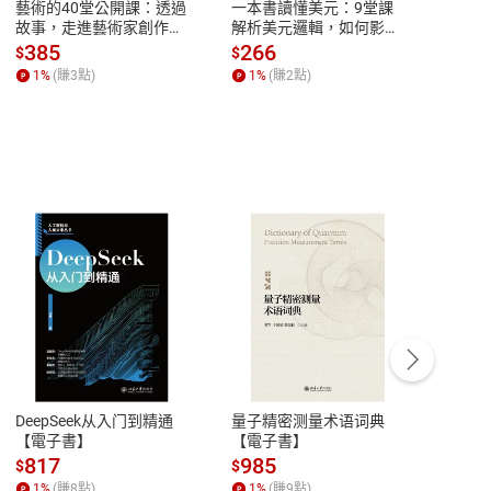
藝術的40堂公開課：透過
一本書讀懂美元：9堂課
本物
故事，走進藝術家創作現
解析美元邏輯，如何影響
說，
場，看藝術如何誕生、如
全球經濟和每個人的投資
來】
385
266
28
$
$
$
何形塑人類生活【電子
【電子書】
1
%
(賺
3
點)
1
%
(賺
2
點)
1
%
書】
客服資訊
豫期
服務時間：週一到週五 10:00-12:00、
易解
13:00-17:00 (國定假日及例假日休息)
DeepSeek从入门到精通
量子精密测量术语词典
新西
品性
客服電話：0080-1857077
【電子書】
【電子書】
计研
請參
客服信箱：
聯絡店家
817
985
98
$
$
$
1
%
(賺
8
點)
1
%
(賺
9
點)
1
%