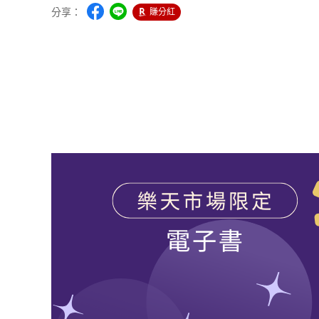
分享：
賺分紅