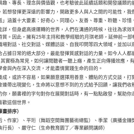
興趣、專長、理念與價值觀，也考驗彼此延續話題和開發議題的
想發揮更深遠的影響力，開啟更多人與人之間的可能性，我們
涵蓋十大要素：好奇心、同理心、友善、尊重、聆聽、珍惜、
，但身處高速運轉的世界，人們在溝通的時候，往往為求效率
特質。因此，擁有25年主持和教學經驗的月琪老師，延伸前一部
職場對話、社交對話、媒體訪談、自我叩問等四大領域，並加以
據日常的絕大部分，最能發揮質感對話的力量。如今人人都能經營
「訪談」其實極為常見，如何讓閱聽者一聽上癮，產生正向傳播效應
學會與內在深入交流，才能盡情實踐生命的目的。
，或許不容易，如果願意選擇用善意、體貼的方式交談，打開
會連帶出現變化，生命將以意想不到的方式給予回饋，讓我們收
，願書裡的字句對你在展開對話時，有一點點啟發，幫助你走
歡這個世界。
筆畫排序）
作家）、平珩（舞蹈空間舞團藝術總監）、季潔（廣播金鐘獎
執行長）、嚴守仁（生命教育園丁／專業顧問講師）