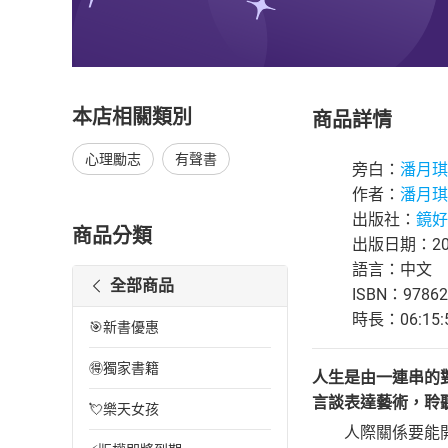
本店相關類別
商品詳情
心理勵志
有聲書
旁白：
潘月琪
作者：
潘月琪
出版社：
鏡好
商品分類
出版日期：202
語言：中文
全部商品
ISBN：97862
時長：06:15:
🎯新書優惠
🉐獨家書籍
人生是由一連串的
言談表達藝術，聆
💘樂天女孩
人際關係要能開展