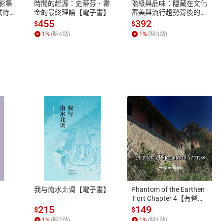
X影集
時間的起源：史蒂芬．霍
階級與品味：隱藏在文化
蓄弒待
金的最終理論【電子書】
審美與流行趨勢背後的地
位渴望【電子書】
455
392
$
$
1
%
(賺
4
點)
1
%
(賺
3
點)
式
退換貨規範
、LINE PAY、AFTEE
本店是否提供消費者保護法七日猶
之權利，遽消費者保護法及通訊交
我与南水北调【電子書】
Phantom of the Earthen
除權合理例外情事適用準則，依商
 Fort Chapter 4【有聲
書】
質各有不同規定。詳細退換貨說明
215
149
$
$
照各商品說明。
1
%
(賺
2
點)
1
%
(賺
1
點)