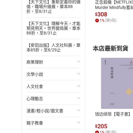
【天下文化】重新定義你的價
正念殺機【NETFLI
值，職場升級展，單本88
Murder Mindfully
折，至8/31止
發】【電子書】
308
$
1
%
(賺
3
點)
【天下文化】理解今天，才能
預見明天。世界變局展，單本
88折，至8/31止
【麥田出版】人文社科展，單
本店最新到貨
本85折，至8/29止
商業理財
文學小說
投資理財
人文社會
經濟/趨勢
歐美文學
付款方
心理勵志
財務/金融
日本文學
國際關係
ATM轉帳、信用卡
漫畫/輕小說/圖文書
管理/領導
韓國文學
政治
心靈成長/情緒
钱边续琐【電子書】
親子教養
職場工作術
華文文學
社會科學
人際關係
輕小說
205
$
1
%
(賺
2
點)