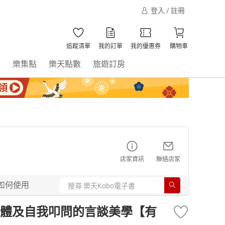
登入 / 註冊
追蹤清單
我的訂單
我的優惠券
購物車
書
樂集點
樂天點數
旅遊訂房
店家資訊
聯絡店家
如何使用
體及自我叩問的言談美學【有