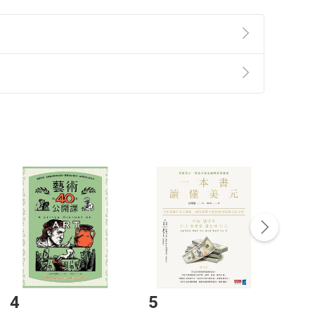
構、政府單位及大專院校授課演講，主題涵蓋質感表
橫跨藝文展演、生活美學、知識教育、公益關懷領域。
持力」課程，亦於線上學習平台「Hahow 好學校」開
ou 年度大會發表演說，是當屆唯一台灣講者，講題「言語的溫
準則
第
2
條第
5
款之規定，「非以有形媒介提供之數位
，不適用消保法第
19
條第
1
項七日內無條件退貨之規
神情」表達內心情感，有極細膩的觀察感受，期許自
非以有形媒介提供之數位內容，消費者同意若訂購後
付款
方式
完成
訂單
中點選「瀏覽訂單明細」
>
「申請取消訂單
/
退
Payment
Complete
/退貨。
登入帳號，下載書籍後看書
4
5
6