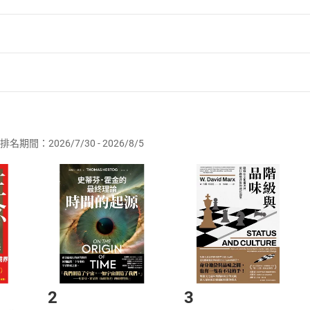
、環宇電台、台北電台節目製作人及主持人，常應邀各企業機
格主持及公眾演說。亦為記者會、論壇座談及各類典禮主持人，
機構「學學」（Xue Xue）開設「人物訪談力」與「風格主
。
EDxSuzhouWomen 女性大會，2017年於TEDxSuzh
者保護法
第
19
條第
1
項後段
暨
通訊交易解除權合理例外情事適用
。
供即為完成之線上服務，經消費者事先同意始提供。」 之商品
年，熱衷行旅，對人們如何透過「言談」、「文字」及「肢體
值的知識、思想、愛與溫暖。
排名期間：2026/7/30 - 2026/8/5
訂購本店鋪之商品即代表知悉本店鋪所銷售之商品為電子書，屬
話課》榮獲博客來2020「心理勵志」類年度百大暢銷書。
取電子書，不得請求退貨退款。
品
放入
購物車
登入
帳號
的聲活視界
欲取消訂單或辦理退貨時，請登入樂天市場，並於「我的訂單」
Shopping cart
Login
將依您的申請進行審核，待審核通過後將為您辦理退款事宜。
市場須以整筆訂單為單位進行取消/退貨，恕無法以單支商品取消
如何開始使用？
.選擇閱讀載具
Step2.
2
3