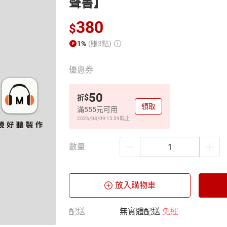
聲書】
380
$
1%
(賺3點)
優惠券
50
$
折
領取
滿555元可用
2026/08/09 15:59
截止
數量
放入購物車
配送
無實體配送
免運