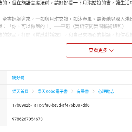
，但在施語言魔法前，請好好看一下月琪姑娘的書，讓生活中
書娓娓道來，一如與月琪交談，如沐春風。最後她以深入淺出
說：「你，可以做到的！」──平珩（舞蹈空間舞團藝術總監）
飲品，打開《質感對話課》，和自己來場心的對話，相信我們
播金鐘獎主持人／輔仁、真理、淡江大學兼任助理教授）
查看更多
本書，能幫助更多有緣的朋友在與人交談時，都能夠因為有質
講師）
版
鏡好聽
團隊
樂天首頁
樂天Kobo電子書
有聲書
心理勵志
】
17b89e2b-1a1c-3fa0-be3d-af476b087dd6
口語表達訓練講師、TEDx講者
9786267054673
，英國牛津大學正念中心「正念認知療法（MBCT）」認證師
數千人，訪談功力深獲各界讚譽。