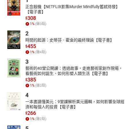
1
07素什錦
08香菇腐竹
正念殺機【NETFLIX影集Murder Mindfully蓄弒待發】
【電子書】
09素鵝
308
$
10豆魚
1
%
(賺
3
點)
11素炒鱔糊
12素四寶
2
13五香豆干絲
時間的起源：史蒂芬．霍金的最終理論【電子書】
14雪菜蓮子
455
$
15雪菜鮮筍
1
%
(賺
4
點)
16鹹菜百合
3
17千張如意
藝術的40堂公開課：透過故事，走進藝術家創作現場，
看藝術如何誕生、如何形塑人類生活【電子書】
385
$
1
%
(賺
3
點)
4
一本書讀懂美元：9堂課解析美元邏輯，如何影響全球經
濟和每個人的投資【電子書】
266
$
1
%
(賺
2
點)
5