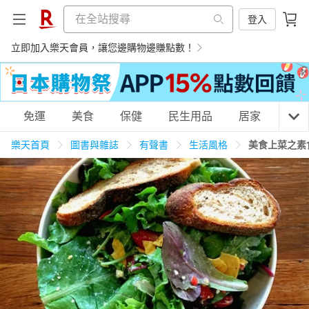
登入
立即加入樂天會員，讓您邊購物邊賺點數！
購物網分類
免運
美食
保健
民生用品
居家
3C
樂天首頁
圖書與雜誌
有聲書
生活風格
美食上菜之素
天天免運
美食蛋糕
養生保健
民生用品
居家生活
3C家電
運動休閒
親子玩具
女裝
男裝
化妝保養
情趣用品