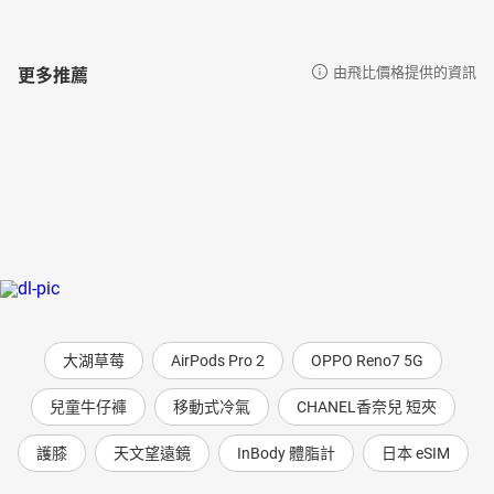
更多推薦
由飛比價格提供的資訊
大湖草莓
AirPods Pro 2
OPPO Reno7 5G
兒童牛仔褲
移動式冷氣
CHANEL香奈兒 短夾
護膝
天文望遠鏡
InBody 體脂計
日本 eSIM