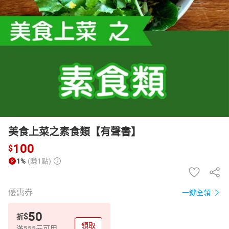
日本購物
電子/紙本書
HOT
美食上菜之素食類【有聲書】
100
$
1%
(賺1點)
優惠券
一鍵全領
50
$
折
領取
滿555元可用