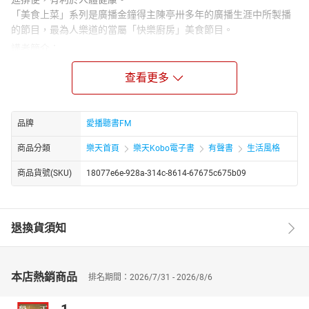
「美食上菜」系列是廣播金鐘得主陳亭卅多年的廣播生涯中所製播
的節目，最為人樂道的當屬「快樂廚房」美食節目。
講者簡介：
快樂廚娘-陳亭
查看更多
廣播金鐘得主陳亭卅多年的廣播生涯中所製播的節目，最為人樂道
的當屬「快樂廚房」美食節目，食品營養科畢業的陳亭，平時即擅
長烹調美食，因此從民國82年起每週六上午9點至10點一小時的節
目，陳亭陸續約請多位烹飪老師共同主持，並邀集聽眾參與提供拿
品牌
愛播聽書FM
手食譜，反應十分熱烈，也促使之後舉辦多場大型烹飪比賽及美食
商品分類
樂天首頁
樂天Kobo電子書
有聲書
生活風格
觀摩活動，民國87年起配合警廣節目型態調整，改為快樂廚娘每日
一菜。由於「快樂廚房」節目獲得熱烈的迴響，也因而帶動了至今
商品貨號(SKU)
18077e6e-928a-314c-8614-67675c675b09
仍然備受歡迎的廣播電視美食節目的風潮。
章節：
01仙菇燴
退換貨須知
02雪裏山藥
03羅漢齋
04紅燒烤麩
本店熱銷商品
排名期間：2026/7/31 - 2026/8/6
05五色麵腸
06棒打黑白道