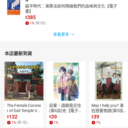
扁平時代：演算法如何限縮我們的品味與文化【電子
書】
385
$
1
%
(賺
3
點)
查看更多
本店最新到貨
The Female Corone
前輩，請跟我交往
May I help you? 漸
r of Dali Temple Vo
(第6話)完【電子
近戀愛物語(第5話)
l.6【有聲書】
書】
【電子書】
132
39
39
$
$
$
1
%
(賺
1
點)
1
%
1
%