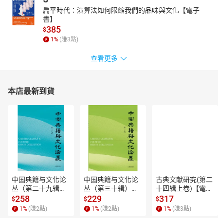
扁平時代：演算法如何限縮我們的品味與文化【電子
書】
385
$
1
%
(賺
3
點)
查看更多
本店最新到貨
中国典籍与文化论
中国典籍与文化论
古典文献研究(第二
丛（第二十九辑）
丛（第三十辑）
十四辑上卷)【電子
【電子書】
【電子書】
書】
258
229
317
$
$
$
1
%
(賺
2
點)
1
%
(賺
2
點)
1
%
(賺
3
點)