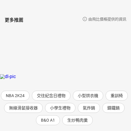
更多推薦
由飛比價格提供的資訊
NBA 2K24
交往紀念日禮物
小型烘衣機
重訓椅
無線滑鼠接收器
小學生禮物
氣炸鍋
鑄鐵鍋
B&O A1
生炒鴨肉羹