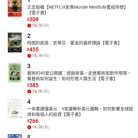
1
正念殺機【NETFLIX影集Murder Mindfully蓄弒待發】
【電子書】
308
$
1
%
(賺
3
點)
2
時間的起源：史蒂芬．霍金的最終理論【電子書】
455
$
1
%
(賺
4
點)
3
藝術的40堂公開課：透過故事，走進藝術家創作現場，
看藝術如何誕生、如何形塑人類生活【電子書】
385
$
1
%
(賺
3
點)
4
一本書讀懂美元：9堂課解析美元邏輯，如何影響全球經
濟和每個人的投資【電子書】
266
$
1
%
(賺
2
點)
5