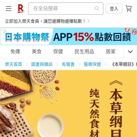
登入
立即加入樂天會員，讓您邊購物邊賺點數！
購物網分類
免運
美食
保健
民生用品
居家
3C
樂天首頁
圖書與雜誌
有聲書
醫療保健
《本草纲目》
天天免運
美食蛋糕
養生保健
民生用品
居家生活
3C家電
運動休閒
親子玩具
女裝
男裝
化妝保養
情趣用品