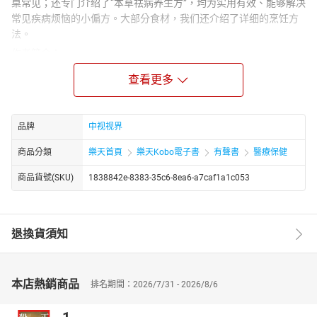
桌常见；还专门介绍了“本草祛病养生方”，均为实用有效、能够解决
常见疾病烦恼的小偏方。大部分食材，我们还介绍了详细的烹饪方
法。
作者简介：
杨力是国学大家、首席中医养生专家、著名中医学家，作家。
查看更多
主播简介：
熊小小：新晋主播，声音亲和力高，表达自然流畅，擅长社科出版
物等。
品牌
中视视界
商品分類
樂天首頁
樂天Kobo電子書
有聲書
醫療保健
商品貨號(SKU)
1838842e-8383-35c6-8ea6-a7caf1a1c053
退換貨須知
本店熱銷商品
排名期間：2026/7/31 - 2026/8/6