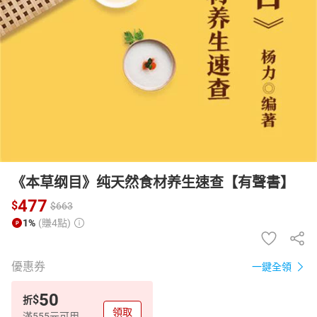
日本購物
電子/紙本書
HOT
《本草纲目》纯天然食材养生速查【有聲書】
477
$
$
663
1%
(賺4點)
優惠券
一鍵全領
50
$
折
領取
滿555元可用