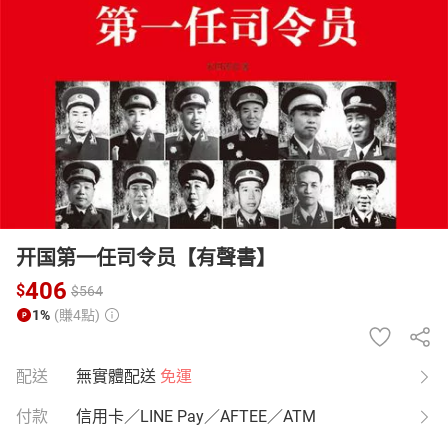
日本購物
電子/紙本書
HOT
开国第一任司令员【有聲書】
406
$
$
564
1%
(賺4點)
配送
無實體配送
免運
付款
信用卡／LINE Pay／AFTEE／ATM