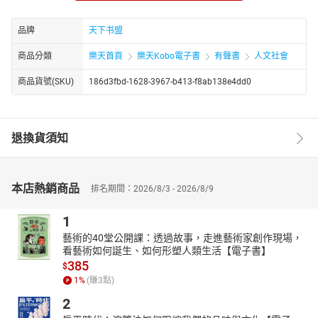
芒万丈，如此的坎坷经历，如此的英雄气概，给我们留下了难以磨
灭的深刻印象。
品牌
天下书盟
商品分類
樂天首頁
樂天Kobo電子書
有聲書
人文社會
商品貨號(SKU)
186d3fbd-1628-3967-b413-f8ab138e4dd0
退換貨須知
本店熱銷商品
排名期間：2026/8/3 - 2026/8/9
1
藝術的40堂公開課：透過故事，走進藝術家創作現場，
看藝術如何誕生、如何形塑人類生活【電子書】
385
$
1
%
(賺
3
點)
2