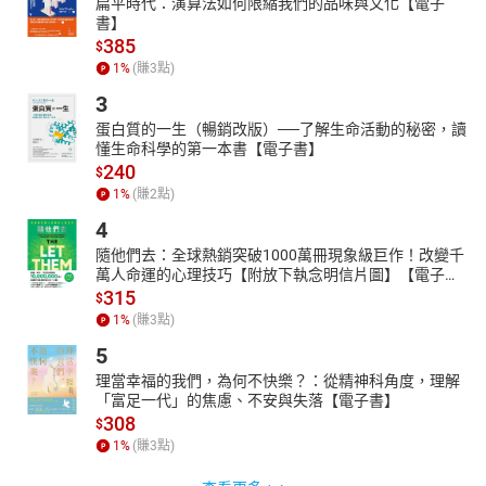
扁平時代：演算法如何限縮我們的品味與文化【電子
書】
385
$
1
%
(賺
3
點)
3
蛋白質的一生（暢銷改版）──了解生命活動的秘密，讀
懂生命科學的第一本書【電子書】
240
$
1
%
(賺
2
點)
4
隨他們去：全球熱銷突破1000萬冊現象級巨作！改變千
萬人命運的心理技巧【附放下執念明信片圖】【電子
書】
315
$
1
%
(賺
3
點)
5
理當幸福的我們，為何不快樂？：從精神科角度，理解
「富足一代」的焦慮、不安與失落【電子書】
308
$
1
%
(賺
3
點)