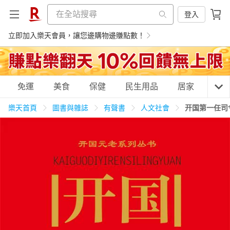
登入
立即加入樂天會員，讓您邊購物邊賺點數！
購物網分類
免運
美食
保健
民生用品
居家
3C
樂天首頁
圖書與雜誌
有聲書
人文社會
开国第一任司
天天免運
美食蛋糕
養生保健
民生用品
居家生活
3C家電
運動休閒
親子玩具
女裝
男裝
化妝保養
情趣用品