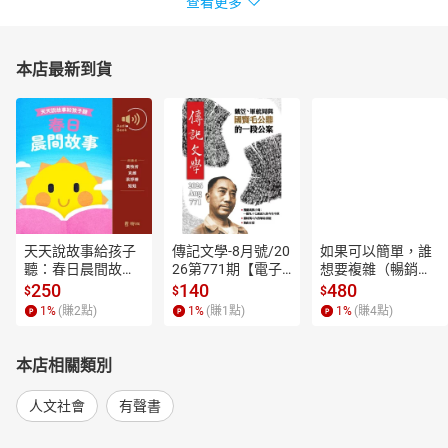
查看更多
本店最新到貨
天天說故事給孩子
傳記文學-8月號/20
如果可以簡單，誰
聽：春日晨間故事
26第771期【電子
想要複雜（暢銷經
【有聲書】
書】
典新編版）【電子
250
140
480
$
$
$
書】
1
%
(賺
2
點)
1
%
(賺
1
點)
1
%
(賺
4
點)
本店相關類別
人文社會
有聲書