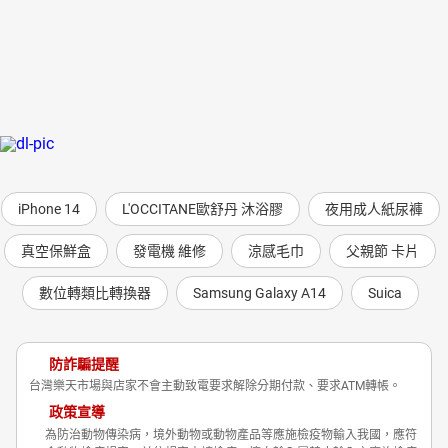
iPhone 14
L'OCCITANE歐舒丹 沐浴膠
夜用成人紙尿褲
真空保鮮盒
發電機 維修
涼感毛巾
父親節 卡片
數位轉類比轉換器
Samsung Galaxy A14
Suica
防詐騙提醒
台灣樂天市場與店家不會主動致電要求解除分期付款、要求ATM轉帳。
政策宣導
為防治動物傳染病，境外動物或動物產品等應施檢疫物輸入我國，應符