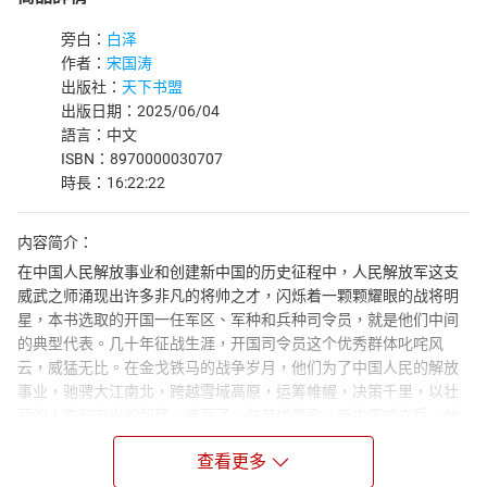
旁白：
白泽
作者：
宋国涛
出版社：
天下书盟
出版日期：2025/06/04
語言：中文
ISBN：8970000030707
時長：16:22:22
内容简介：
在中国人民解放事业和创建新中国的历史征程中，人民解放军这支
威武之师涌现出许多非凡的将帅之才，闪烁着一颗颗耀眼的战将明
星，本书选取的开国一任军区、军种和兵种司令员，就是他们中间
的典型代表。几十年征战生涯，开国司令员这个优秀群体叱咤风
云，威猛无比。在金戈铁马的战争岁月，他们为了中国人民的解放
事业，驰骋大江南北，跨越雪域高原，运筹帷幄，决策千里，以壮
丽的人生和杰出的智慧，谱写了一曲英雄赞歌。新中国成立后，他
们征尘未洗，投身到国家和军队建设的洪流中，为祖国的繁荣富强
查看更多
和军队的现代化建设殚精竭虑，作出了巨大贡献。这些建国之初在
不同岗位担任一任司令员的沙场虎将，如此的战功卓著，如此的光