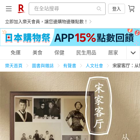
登入
立即加入樂天會員，讓您邊購物邊賺點數！
購物網分類
免運
美食
保健
民生用品
居家
3C
樂天首頁
圖書與雜誌
有聲書
人文社會
宋家客厅：从
天天免運
美食蛋糕
養生保健
民生用品
居家生活
3C家電
運動休閒
親子玩具
女裝
男裝
化妝保養
情趣用品