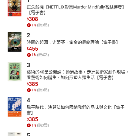
1
正念殺機【NETFLIX影集Murder Mindfully蓄弒待發】
【電子書】
308
$
1
%
(賺
3
點)
2
時間的起源：史蒂芬．霍金的最終理論【電子書】
455
$
1
%
(賺
4
點)
3
藝術的40堂公開課：透過故事，走進藝術家創作現場，
看藝術如何誕生、如何形塑人類生活【電子書】
385
$
1
%
(賺
3
點)
4
扁平時代：演算法如何限縮我們的品味與文化【電子
書】
385
$
1
%
(賺
3
點)
5