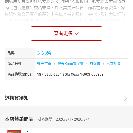
期以朋友身份担任张爱玲的文学经纪人和顾问，张爱玲去世前将遗
物（包括遗稿）交给宋淇、邝文美夫妇保管。作者在私家资料、家
族记忆和公开资料的基础上完成本书的叙述，书中涉及的大量细节
不仅还原了宋淇的一生，披露了那一代文化人的相知相惜，破解了
不少疑团和误解，也构建了一部“细节文化史”，使读者可以看到20
查看更多
世纪华语文学、翻译、电影和大时代的一个侧影。
作者简介：
宋以朗，宋淇之子，统计学博士，从事媒体调查，东南西北博客
品牌
东方视角
（zonaeuropa.com）创立人，父母去世后负责整理出版张爱玲遗
作。
商品分類
樂天首頁
樂天Kobo電子書
有聲書
人文社會
商品貨號(SKU)
187f09eb-6201-30fa-86aa-1e003fdbe358
退換貨須知
本店熱銷商品
排名期間：2026/8/1 - 2026/8/7