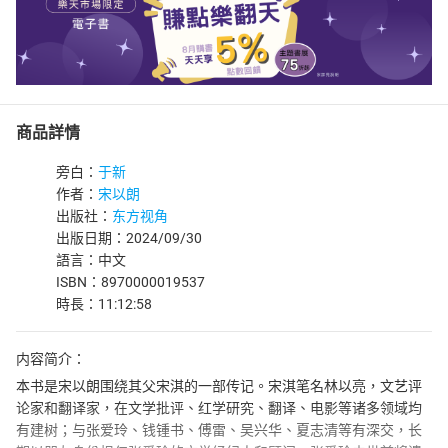
商品詳情
旁白：
于新
作者：
宋以朗
出版社：
东方视角
出版日期：2024/09/30
語言：中文
ISBN：8970000019537
時長：11:12:58
内容简介：
本书是宋以朗围绕其父宋淇的一部传记。宋淇笔名林以亮，文艺评
论家和翻译家，在文学批评、红学研究、翻译、电影等诸多领域均
有建树；与张爱玲、钱锺书、傅雷、吴兴华、夏志清等有深交，长