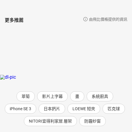
更多推薦
由飛比價格提供的資訊
翠菊
影片上字幕
畫
系統廚具
iPhone SE 3
日本鈣片
LOEWE 短夾
匹克球
NITORI宜得利家居 層架
防霾紗窗