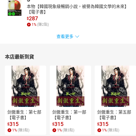
本物【韓國現象級暢銷小說，被譽為韓國文學的未來】
【電子書】
287
$
1
%
(賺
2
點)
查看更多
本店最新到貨
剑傲重生：第七部
剑傲重生：第一部
剑傲重生：第五部
【電子書】
【電子書】
【電子書】
315
315
315
$
$
$
1
%
(賺
3
點)
1
%
(賺
3
點)
1
%
(賺
3
點)