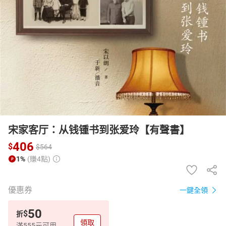
日本購物
電子/紙本書
HOT
宋家客厅：从钱锺书到张爱玲【有聲書】
406
$
$
564
1%
(賺4點)
優惠券
一鍵全領
50
$
折
領取
滿555元可用