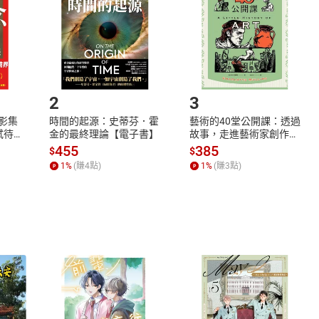
將依您的申請進行審核，待審核通過後將為您辦理退款事宜。
市場須以整筆訂單為單位進行取消/退貨，恕無法以單支商品取消
如何開始使用？
.選擇閱讀載具
Step2.
2
3
X影集
時間的起源：史蒂芬．霍
藝術的40堂公開課：透過
蓄弒待
金的最終理論【電子書】
故事，走進藝術家創作現
場，看藝術如何誕生、如
455
385
$
$
何形塑人類生活【電子
1
%
(賺
4
點)
1
%
(賺
3
點)
書】