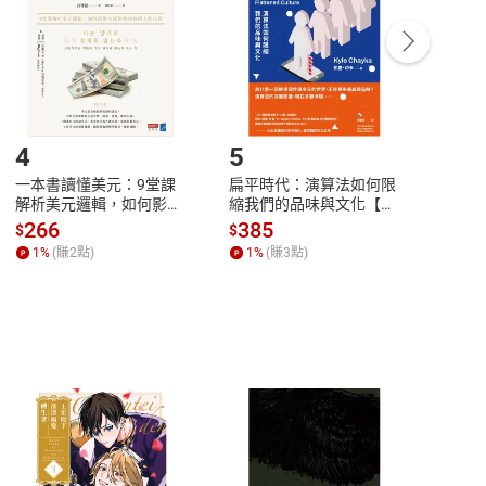
/退貨。
登入帳號，下載書籍後看書
4
5
6
一本書讀懂美元：9堂課
扁平時代：演算法如何限
本物
解析美元邏輯，如何影響
縮我們的品味與文化【電
說，
全球經濟和每個人的投資
子書】
來】
266
385
28
$
$
$
【電子書】
1
%
(賺
2
點)
1
%
(賺
3
點)
1
%