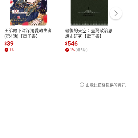
客服資訊
豫期
服務時間：週一到週五 10:00-12:00、
易解
13:00-17:00 (國定假日及例假日休息)
王弟殿下深深溺愛轉生者
最後的天空：臺灣政治思
鬼島
品性
客服電話：0080-1857077
(第4話)【電子書】
想史研究【電子書】
小事
請參
客服信箱：
聯絡店家
39
546
33
$
$
$
1
%
1
%
(賺
5
點)
1
%
由飛比價格提供的資訊