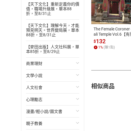
【天下文化】重新定義你的價
付款方
值，職場升級展，單本88
折，至8/31止
ATM轉帳、信用卡
【天下文化】理解今天，才能
The Female Coroner 
預見明天。世界變局展，單本
ali Temple Vol.6【
88折，至8/31止
書】
132
$
【麥田出版】人文社科展，單
1
%
(賺
1
點)
本85折，至8/29止
商業理財
文學小說
投資理財
相似商品
人文社會
經濟/趨勢
歐美文學
心理勵志
財務/金融
日本文學
國際關係
漫畫/輕小說/圖文書
管理/領導
韓國文學
政治
心靈成長/情緒
親子教養
職場工作術
華文文學
社會科學
人際關係
輕小說