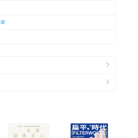
學習
準則
第
2
條第
5
款之規定，「非以有形媒介提供之數位
，不適用消保法第
19
條第
1
項七日內無條件退貨之規
非以有形媒介提供之數位內容，消費者同意若訂購後
付款
方式
完成
訂單
中點選「瀏覽訂單明細」
>
「申請取消訂單
/
退
Payment
Complete