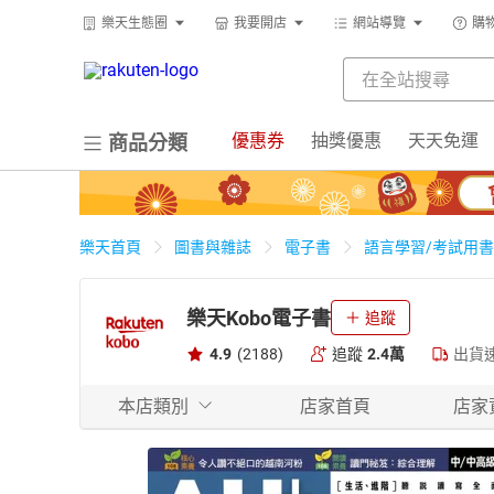
樂天生態圈
我要開店
網站導覽
購
優惠券
抽獎優惠
天天免運
商品分類
樂天首頁
圖書與雜誌
電子書
語言學習/考試用書
樂天Kobo電子書
追蹤
4.9
(2188)
追蹤
2.4萬
出貨
本店類別
店家首頁
店家