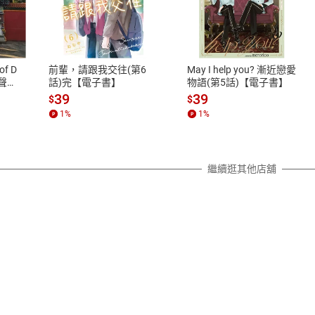
式
退換貨規範
、LINE PAY、AFTEE
本店是否提供消費者保護法七日猶
之權利，遽消費者保護法及通訊交
of D
前輩，請跟我交往(第6
May I help you? 漸近戀愛
除權合理例外情事適用準則，依商
有聲
話)完【電子書】
物語(第5話)【電子書】
質各有不同規定。詳細退換貨說明
39
39
$
$
照各商品說明。
1
%
1
%
詳細說明
繼續逛其他店舖