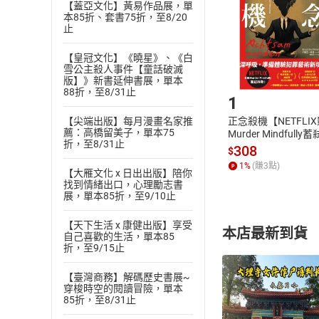
貨」，本店鋪
【蓋亞文化】黃易作品展，單
本85折、套書75折，至8/20
請注意，樂天
止
購書後，
【皇冠文化】《曉星》、《白
雪公主殺人事件【童話破滅
Step1
版】》新書延伸書展，單本
88折，至8/31止
1
【尖端出版】每月漫畫名家推
正念殺機【NETFLI
薦：高橋留美子，單本75
Murder Mindfully
折，至8/31止
發】【電子書】
308
$
1
%
(賺
3
點)
【大雁文化 x 日出出版】陪你
找到情緒出口，心理勵志書
展，單本85折，至9/10止
【天下生活 x 康健出版】享受
本店最新到貨
自己喜歡的生活，單本85
折，至9/15止
【臺灣商務】解碼歷史書展~
穿梭時空的閱讀冒險，單本
85折，至8/31止