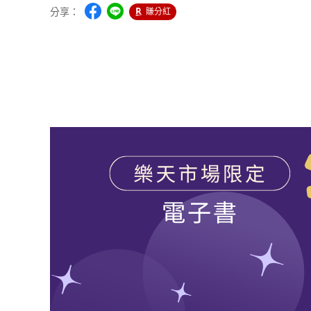
分享：
賺分紅