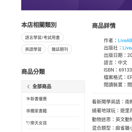
本店相關類別
商品詳情
語言學習/考試用書
作者：
Live
出版社：
Liv
英語學習
雜誌期刊
出版日期：202
語言：中文
ISBN：69133
商品分類
檔案格式：EP
閱讀裝置：閱讀器
全部商品
🎯新書優惠
看新聞學英語：南
繞著地球玩：遊里
🉐獨家書籍
動物迷思：英文動
💘樂天女孩
混合題型：麻雀雖