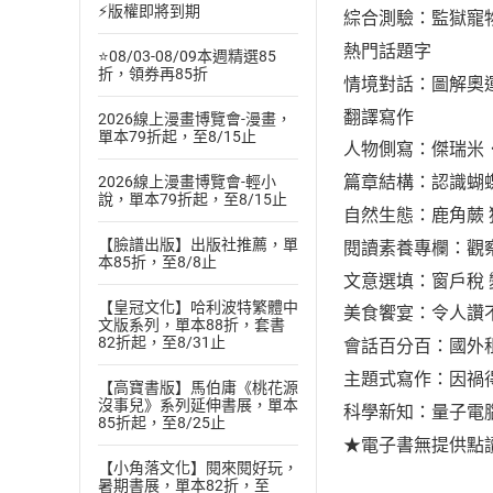
⚡版權即將到期
綜合測驗：監獄寵
熱門話題字
⭐08/03-08/09本週精選85
折，領券再85折
情境對話：圖解奧
翻譯寫作
2026線上漫畫博覽會-漫畫，
單本79折起，至8/15止
人物側寫：傑瑞米
篇章結構：認識蝴
2026線上漫畫博覽會-輕小
說，單本79折起，至8/15止
自然生態：鹿角蕨
【臉譜出版】出版社推薦，單
閱讀素養專欄：觀
本85折，至8/8止
文意選填：窗戶稅
【皇冠文化】哈利波特繁體中
美食饗宴：令人讚
文版系列，單本88折，套書
82折起，至8/31止
會話百分百：國外
主題式寫作：因禍
【高寶書版】馬伯庸《桃花源
沒事兒》系列延伸書展，單本
科學新知：量子電
85折起，至8/25止
★電子書無提供點
【小角落文化】閱來閱好玩，
暑期書展，單本82折，至