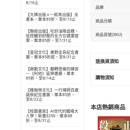
8/16止
品牌
【大牌出版 x 一起來出版】全
書系，單本85折，至8/13止
商品分類
【聯經出版】吃好油降血糖，
商品貨號(SKU)
從控醣到舒壓的全方位健康提
案，單本85折，至7/31止
【皇冠文化】東野圭吾紀念書
展，單本85折起，至8/31止
退換貨須知
【啟動文化】翻轉思維的練習
－《利他》延伸書展，單本
購物須知
85折，至8/14止
退換貨規定：
(
一
)
依
消費
【橡樹林文化】一行禪師百歲
內容或一經提
誕辰紀念書展，單本85折，
至8/22止
購書須知
定。
本店熱銷商品
(
二
)
消費者
【校園書房】AI世代的職場大
人學！新書$250、單本88
且已下載
/
存
挑選
商
折，至8/31止
退貨方式：您
Choose