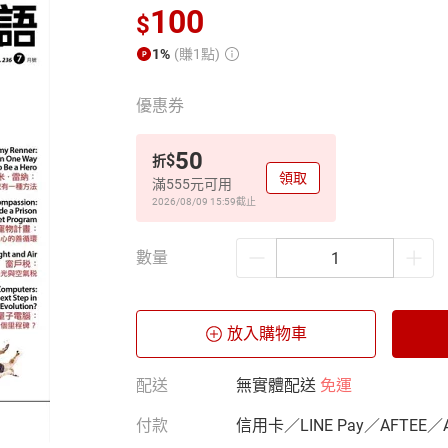
100
$
1%
(賺1點)
優惠券
50
$
折
領取
滿555元可用
2026/08/09 15:59
截止
數量
放入購物車
配送
無實體配送
免運
付款
信用卡／LINE Pay／AFTEE／