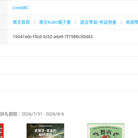
LiveABC
樂天首頁
樂天Kobo電子書
語言學習/考試用書
英語
19041edc-f5cd-3c52-a6e9-7f7588c30d43
者保護法
第
19
條第
1
項後段
暨
通訊交易解除權合理例外情事適用
供即為完成之線上服務，經消費者事先同意始提供。」 之商品
排名期間：2026/7/31 - 2026/8/6
訂購本店鋪之商品即代表知悉本店鋪所銷售之商品為電子書，屬
取電子書，不得請求退貨退款。
品
放入
購物車
登入
帳號
欲取消訂單或辦理退貨時，請登入樂天市場，並於「我的訂單」
Shopping cart
Login