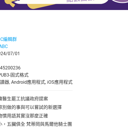
ABC編輯群
eABC
4/07/01
45200236
UB3-固式格式
, Android應用程式, iOS應用程式
韓醫生罷工抗議政府提案
昂別做的事與可以嘗試的新選擇
物慣用語其實沒那麼正確
小，五臟俱全 梵蒂岡與馬爾他騎士團