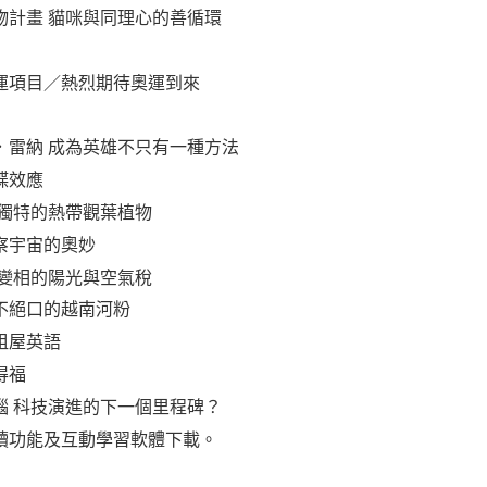
物計畫 貓咪與同理心的善循環
運項目／熱烈期待奧運到來
．雷納 成為英雄不只有一種方法
蝶效應
 獨特的熱帶觀葉植物
察宇宙的奧妙
 變相的陽光與空氣稅
不絕口的越南河粉
租屋英語
得福
腦 科技演進的下一個里程碑？
讀功能及互動學習軟體下載。