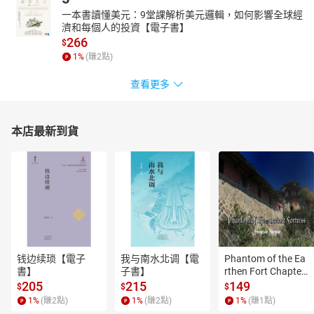
一本書讀懂美元：9堂課解析美元邏輯，如何影響全球經
濟和每個人的投資【電子書】
266
$
1
%
(賺
2
點)
查看更多
本店最新到貨
钱边续琐【電子
我与南水北调【電
Phantom of the Ea
書】
子書】
rthen Fort Chapter
 4【有聲書】
205
215
149
$
$
$
1
%
(賺
2
點)
1
%
(賺
2
點)
1
%
(賺
1
點)