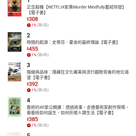
1
正念殺機【NETFLIX影集Murder Mindfully蓄弒待發】
【電子書】
308
$
1
%
(賺
3
點)
2
時間的起源：史蒂芬．霍金的最終理論【電子書】
455
$
1
%
(賺
4
點)
3
階級與品味：隱藏在文化審美與流行趨勢背後的地位渴
望【電子書】
392
$
1
%
(賺
3
點)
4
藝術的40堂公開課：透過故事，走進藝術家創作現場，
看藝術如何誕生、如何形塑人類生活【電子書】
385
$
1
%
(賺
3
點)
5