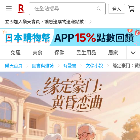
登入
立即加入樂天會員，讓您邊購物邊賺點數！
購物網分類
免運
美食
保健
民生用品
居家
3C
樂天首頁
圖書與雜誌
有聲書
文學小說
缘定豪门：黄
天天免運
美食蛋糕
養生保健
民生用品
居家生活
3C家電
運動休閒
親子玩具
女裝
男裝
化妝保養
情趣用品