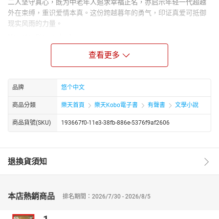
二人坚守真心，既为中老年人追求幸福正名，亦启示年轻一代超越
外在束缚，重识爱情本真。这份跨越暮年的勇气，印证真爱可抵御
现实风雨的力量。
Narrator Biography：
悠个中文，文字功底扎实醇厚，行文严谨克制，叙事脉络清晰，结
查看更多
构章法有度，兼具文学性与可读性。其语言凝练精准，质朴中见风
骨，平实中藏张力，不事浮夸雕琢，却能于细微处勾勒人物心境，
于平淡间铺陈时代肌理，展现出极强的文字把控能力与叙事功底。
品牌
悠个中文
无论是场景描摹、细节刻画，还是情感铺陈、思想表达，均层次分
明、意蕴深远，兼具画面感与感染力，使读者极易沉浸于文本所构
商品分類
樂天首頁
樂天Kobo電子書
有聲書
文學小說
建的叙事世界之中。
商品貨號(SKU)
193667f0-11e3-38fb-886e-5376f9af2606
退換貨須知
本店熱銷商品
排名期間：2026/7/30 - 2026/8/5