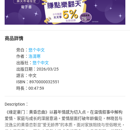
商品詳情
旁白：
悠个中文
作者：
洛清寒
出版社：
悠个中文
出版日期：2026/03/25
語言：中文
ISBN：8970000032551
時長：00:47:59
Description：
《缘定豪门：黄昏恋曲》以暮年情感为切入点，在温情叙事中解构
爱情、家庭与成长的深层意涵。爱情层面打破年龄偏见，林晓芸与
沈逸尘的黄昏恋彰显“爱无龄界”的本质。面对家族阻挠与世俗眼光，