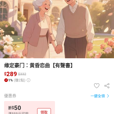
日本購物
電子/紙本書
HOT
缘定豪门：黄昏恋曲【有聲書】
289
$
$
332
1%
(賺2點)
優惠券
一鍵全領
50
$
折
領取
滿555元可用