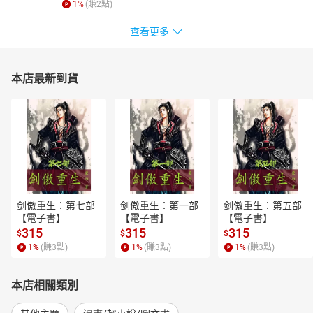
1
%
(賺
2
點)
查看更多
本店最新到貨
剑傲重生：第七部
剑傲重生：第一部
剑傲重生：第五部
【電子書】
【電子書】
【電子書】
315
315
315
$
$
$
1
%
(賺
3
點)
1
%
(賺
3
點)
1
%
(賺
3
點)
本店相關類別