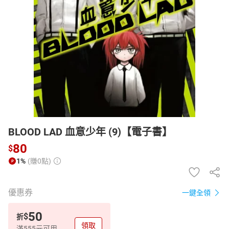
日本購物
電子/紙本書
HOT
BLOOD LAD 血意少年 (9)【電子書】
80
$
1%
(賺0點)
優惠券
一鍵全領
50
$
折
領取
滿555元可用