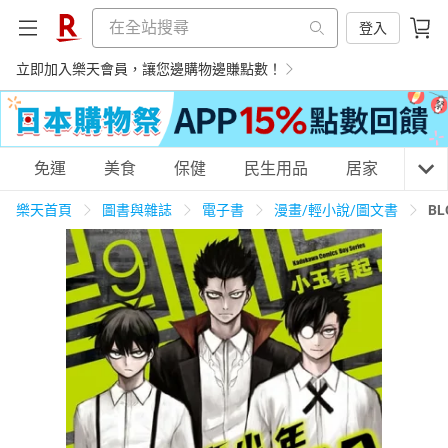
登入
立即加入樂天會員，讓您邊購物邊賺點數！
購物網分類
免運
美食
保健
民生用品
居家
3C
樂天首頁
圖書與雜誌
電子書
漫畫/輕小說/圖文書
BL
天天免運
美食蛋糕
養生保健
民生用品
居家生活
3C家電
運動休閒
親子玩具
女裝
男裝
化妝保養
情趣用品