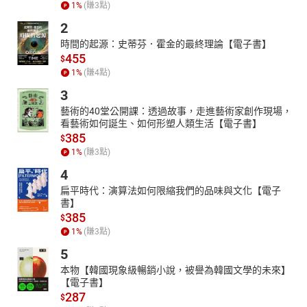
1
%
(賺
3
點)
2
時間的起源：史蒂芬．霍金的最終理論【電子書】
455
$
1
%
(賺
4
點)
3
藝術的40堂公開課：透過故事，走進藝術家創作現場，
看藝術如何誕生、如何形塑人類生活【電子書】
385
$
1
%
(賺
3
點)
4
扁平時代：演算法如何限縮我們的品味與文化【電子
書】
385
$
1
%
(賺
3
點)
5
本物【韓國現象級暢銷小說，被譽為韓國文學的未來】
【電子書】
287
$