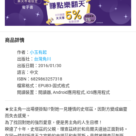
商品詳情
作者：
小玉有起
出版社：
台灣角川
出版日期：2016/01/30
語言：中文
ISBN：6829863257318
檔案格式：EPUB3-固式格式
閱讀裝置：閱讀器, Android應用程式, iOS應用程式
★女主角一出場便掛點!?對她一見鍾情的史塔茲，因對方變成幽靈
而失去感覺。
為了找回對她的強烈愛意，便是男主角的人生目標！
睽違了十年，史塔茲的父親．理查茲終於和烏爾夫達迪正面對峙。
在同一時刻抵達王之宮殿的史塔茲和布萊斯，竟然被理查茲刺死