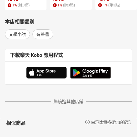
1
%
(賺
3
點)
1
%
(賺
3
點)
1
%
(賺
3
點)
本店相關類別
文學小說
有聲書
下載樂天 Kobo 應用程式
繼續逛其他店舖
相似商品
由飛比價格提供的資訊