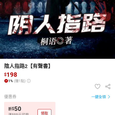
日本購物
電子/紙本書
HOT
陰人指路2【有聲書】
198
$
1%
(賺1點)
優惠券
一鍵全領
50
$
折
領取
滿555元可用