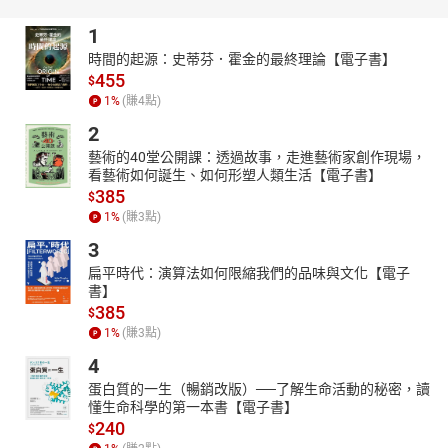
1
時間的起源：史蒂芬．霍金的最終理論【電子書】
455
$
1
%
(賺
4
點)
2
藝術的40堂公開課：透過故事，走進藝術家創作現場，
看藝術如何誕生、如何形塑人類生活【電子書】
385
$
1
%
(賺
3
點)
3
扁平時代：演算法如何限縮我們的品味與文化【電子
書】
385
$
1
%
(賺
3
點)
4
蛋白質的一生（暢銷改版）──了解生命活動的秘密，讀
懂生命科學的第一本書【電子書】
240
$