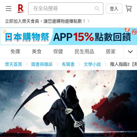
登入
立即加入樂天會員，讓您邊購物邊賺點數！
購物網分類
免運
美食
保健
民生用品
居家
3C
樂天首頁
圖書與雜誌
有聲書
文學小說
陰人指路2【
天天免運
美食蛋糕
養生保健
民生用品
居家生活
3C家電
運動休閒
親子玩具
女裝
男裝
化妝保養
情趣用品