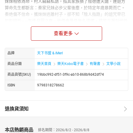
妹妹相依為命。村人竊竊私語，指其家族損了陰德遭天譴，連遊方
算命先生都斷言：秦家兄妹必步父輩後塵，於特定年歲暴斃而亡。
秦绝偏不信命，攜妹妹逃離村子，卻不知「陰人指路」的詛咒早已
如影隨形——每逢月圓之夜，他便會夢見無名墳塚，墳前立著刻他姓
名的墓碑；妹妹身上莫名浮現青黑色指印，似有隱形之手欲將她拖
查看更多
入地獄；更詭異的是，每當秦绝接近真相，身邊便會有人以離奇方
式橫死，彷彿有股力量在警告他：「莫問前路，莫尋真相。」
十年追查，秦绝發現所有線索皆指向二十年前秦家參與的一場「陰
品牌
天下书盟 & iMerl
婚」——祖父為續香火，竟將一名早夭女嬰配給亡父，更以邪術將其
魂魄封入祖墳。而今，女嬰的怨靈蘇醒，以「指路」為名，引秦家
商品分類
樂天首頁
樂天Kobo電子書
有聲書
文學小說
後人步入她精心布置的陰間迷局。秦绝潛入祖墳，卻見棺中女嬰屍
身不腐，指尖長出漆黑指甲，而墓碑背後刻著血字：「秦家男丁，
商品貨號(SKU)
19bbc992-df51-3f9c-ab10-868b9d42df74
代代還債。」當他試圖以符咒鎮壓時，妹妹突然被怨靈附身，冷笑
ISBN
9798318278662
著揮刀刺向自己心臟——原來，這場詛咒的終極目標，從不是秦绝一
人……
https://youtube.com/@tianxiagushi?si=ZstiltPoiwO0g4fT
退換貨須知
http://www.youtube.com/channel/UC2yhCURng4uUjphEqZwKig/
本店熱銷商品
排名期間：2026/8/2 - 2026/8/8