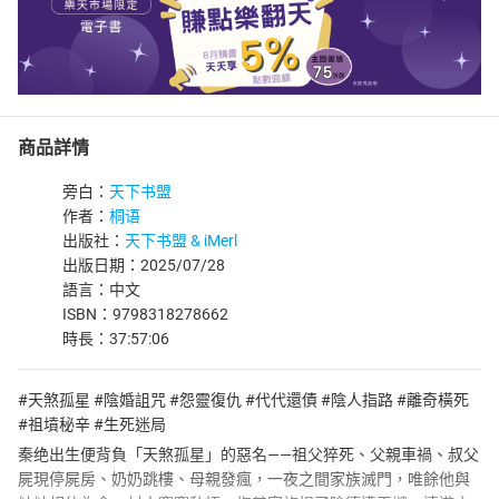
商品詳情
旁白：
天下书盟
作者：
桐语
出版社：
天下书盟 & iMerl
出版日期：2025/07/28
語言：中文
ISBN：9798318278662
時長：37:57:06
#天煞孤星 #陰婚詛咒 #怨靈復仇 #代代還債 #陰人指路 #離奇橫死
#祖墳秘辛 #生死迷局
秦绝出生便背負「天煞孤星」的惡名——祖父猝死、父親車禍、叔父
屍現停屍房、奶奶跳樓、母親發瘋，一夜之間家族滅門，唯餘他與