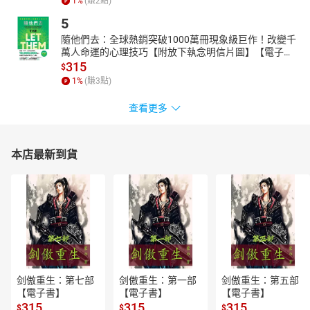
1
%
(賺
2
點)
5
隨他們去：全球熱銷突破1000萬冊現象級巨作！改變千
萬人命運的心理技巧【附放下執念明信片圖】【電子
書】
315
$
1
%
(賺
3
點)
查看更多
本店最新到貨
剑傲重生：第七部
剑傲重生：第一部
剑傲重生：第五部
【電子書】
【電子書】
【電子書】
315
315
315
$
$
$