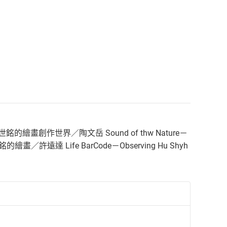
－閱讀胡世銘的繪畫創作世界／陶文岳 Sound of thw Nature－
胡世銘的繪畫／許遠達 Life BarCode－Observing Hu Shyh