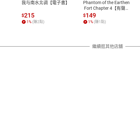
我与南水北调【電子書】
Phantom of the Earthen
除權合理例外情事適用準則，依商
 Fort Chapter 4【有聲
書】
質各有不同規定。詳細退換貨說明
215
149
$
$
照各商品說明。
1
%
(賺
2
點)
1
%
(賺
1
點)
詳細說明
繼續逛其他店舖