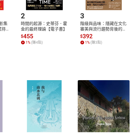
.選擇閱讀載具
Step2.
2
3
X影集
時間的起源：史蒂芬．霍
階級與品味：隱藏在文化
蓄弒待
金的最終理論【電子書】
審美與流行趨勢背後的地
位渴望【電子書】
455
392
$
$
1
%
(賺
4
點)
1
%
(賺
3
點)
式
退換貨規範
、LINE PAY、AFTEE
本店是否提供消費者保護法七日猶
之權利，遽消費者保護法及通訊交