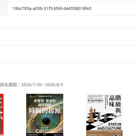
19bc785a-a03b-31f5-bf69-de4558018fe3
者保護法
第
19
條第
1
項後段
暨
通訊交易解除權合理例外情事適用
供即為完成之線上服務，經消費者事先同意始提供。」 之商品
排名期間：2026/7/30 - 2026/8/5
訂購本店鋪之商品即代表知悉本店鋪所銷售之商品為電子書，屬
取電子書，不得請求退貨退款。
品
放入
購物車
登入
帳號
欲取消訂單或辦理退貨時，請登入樂天市場，並於「我的訂單」
Shopping cart
Login
將依您的申請進行審核，待審核通過後將為您辦理退款事宜。
市場須以整筆訂單為單位進行取消/退貨，恕無法以單支商品取消
如何開始使用？