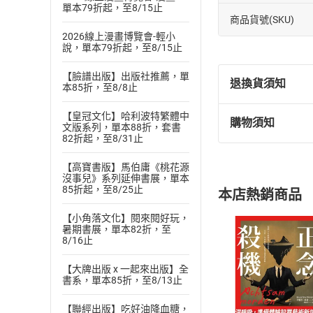
單本79折起，至8/15止
商品貨號(SKU)
2026線上漫畫博覽會-輕小
說，單本79折起，至8/15止
【臉譜出版】出版社推薦，單
退換貨須知
本85折，至8/8止
【皇冠文化】哈利波特繁體中
購物須知
文版系列，單本88折，套書
退換貨規定：
82折起，至8/31止
(
一
)
依
消費
內容或一經提
【高寶書版】馬伯庸《桃花源
購書須知
沒事兒》系列延伸書展，單本
定。
85折起，至8/25止
本店熱銷商品
(
二
)
消費者
且已下載
/
存
【小角落文化】閱來閱好玩，
挑選
商
暑期書展，單本82折，至
退貨方式：您
8/16止
Choose
貨」，本店鋪
【大牌出版 x 一起來出版】全
請注意，樂天
書系，單本85折，至8/13止
購書後，
【聯經出版】吃好油降血糖，