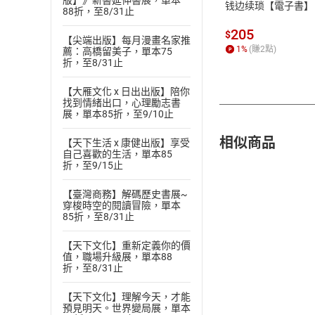
版】》新書延伸書展，單本
钱边续琐【電子書】
88折，至8/31止
205
$
【尖端出版】每月漫畫名家推
1
%
(賺
2
點)
薦：高橋留美子，單本75
折，至8/31止
【大雁文化 x 日出出版】陪你
找到情緒出口，心理勵志書
展，單本85折，至9/10止
相似商品
【天下生活 x 康健出版】享受
自己喜歡的生活，單本85
折，至9/15止
【臺灣商務】解碼歷史書展~
穿梭時空的閱讀冒險，單本
85折，至8/31止
【天下文化】重新定義你的價
值，職場升級展，單本88
折，至8/31止
【天下文化】理解今天，才能
預見明天。世界變局展，單本