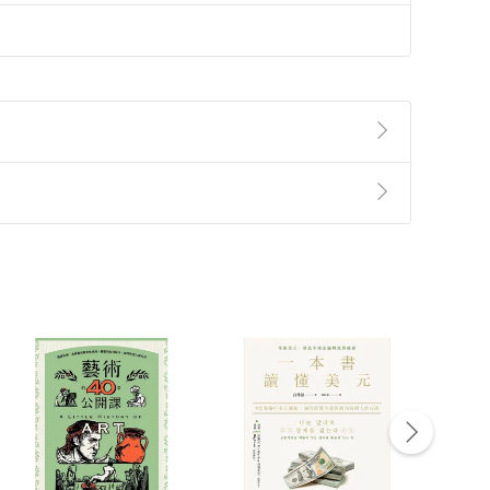
準則
第
2
條第
5
款之規定，「非以有形媒介提供之數位
，不適用消保法第
19
條第
1
項七日內無條件退貨之規
非以有形媒介提供之數位內容，消費者同意若訂購後
付款
方式
完成
訂單
中點選「瀏覽訂單明細」
>
「申請取消訂單
/
退
Payment
Complete
/退貨。