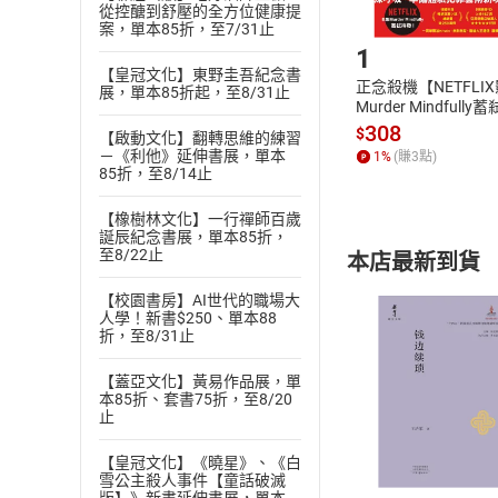
從控醣到舒壓的全方位健康提
Step1
案，單本85折，至7/31止
1
【皇冠文化】東野圭吾紀念書
正念殺機【NETFLI
展，單本85折起，至8/31止
Murder Mindfully
發】【電子書】
308
$
【啟動文化】翻轉思維的練習
－《利他》延伸書展，單本
1
%
(賺
3
點)
85折，至8/14止
【橡樹林文化】一行禪師百歲
誕辰紀念書展，單本85折，
至8/22止
本店最新到貨
【校園書房】AI世代的職場大
人學！新書$250、單本88
折，至8/31止
【蓋亞文化】黃易作品展，單
本85折、套書75折，至8/20
付款方
止
【皇冠文化】《曉星》、《白
ATM轉帳、信用卡
雪公主殺人事件【童話破滅