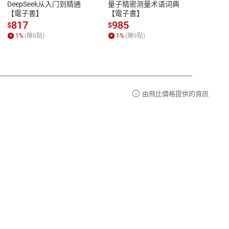
DeepSeek从入门到精通
量子精密测量术语词典
新西
品性
客服電話：0080-1857077
【電子書】
【電子書】
计研
請參
客服信箱：
聯絡店家
817
985
98
$
$
$
1
%
(賺
8
點)
1
%
(賺
9
點)
1
%
由飛比價格提供的資訊