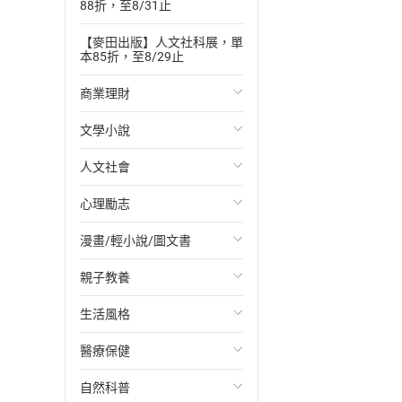
88折，至8/31止
【麥田出版】人文社科展，單
本85折，至8/29止
商業理財
文學小說
投資理財
人文社會
經濟/趨勢
歐美文學
心理勵志
財務/金融
日本文學
國際關係
漫畫/輕小說/圖文書
管理/領導
韓國文學
政治
心靈成長/情緒
親子教養
職場工作術
華文文學
社會科學
人際關係
輕小說
生活風格
成功法
經典文學
台灣/中國歷史
兩性關係
奇幻/科幻
教育現場
醫療保健
行銷/廣告
成長/家庭生活小說
日/韓歷史
心理學
愛情故事
兒童文學/故事
飲食/食譜
自然科普
傳記
懸疑/推理小說
其他歷史/史學
職場/社會寫實
兒童科普/學習
健身/美顏
健康/養生