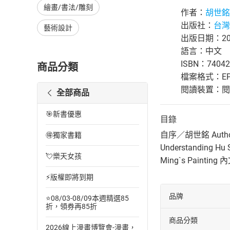
繪畫/書法/雕刻
作者：
胡世銘
出版社：
台灣
藝術設計
出版日期：202
語言：中文
ISBN：74042
商品分類
檔案格式：EP
閱讀裝置：閱讀器
全部商品
🎯新書優惠
目錄
自序／胡世銘 Author
🉐獨家書籍
Understanding 
💘樂天女孩
Ming`s Painting
⚡版權即將到期
品牌
⭐08/03-08/09本週精選85
折，領券再85折
商品分類
2026線上漫畫博覽會-漫畫，