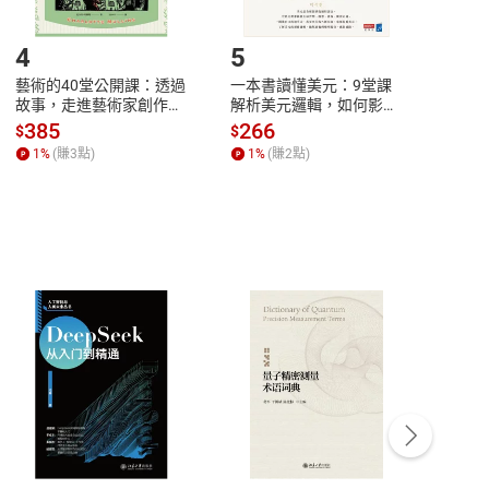
登入帳號，下載書籍後看書
4
5
6
藝術的40堂公開課：透過
一本書讀懂美元：9堂課
本物
故事，走進藝術家創作現
解析美元邏輯，如何影響
說，
場，看藝術如何誕生、如
全球經濟和每個人的投資
來】
385
266
28
$
$
$
何形塑人類生活【電子
【電子書】
1
%
(賺
3
點)
1
%
(賺
2
點)
1
%
書】
客服資訊
豫期
服務時間：週一到週五 10:00-12:00、
易解
13:00-17:00 (國定假日及例假日休息)