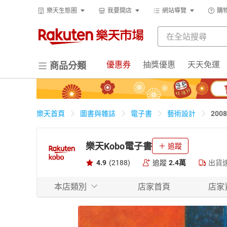
樂天生態圈
我要開店
網站導覽
購
優惠券
抽獎優惠
天天免運
商品分類
20
樂天首頁
圖書與雜誌
電子書
藝術設計
樂天Kobo電子書
追蹤
4.9
(2188)
追蹤
2.4萬
出貨
本店類別
店家首頁
店家